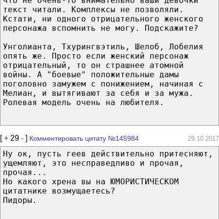
что не очень-то внимательно ваши девочки
текст читали. Комплексы не позволяли.
Кстати, ни одного отрицательного женского
персонажа вспомнить не могу. Подскажите?
Унголианта, Тхурингвэтиль, Шелоб, Лобелия
опять же. Просто если женский персонаж
отрицательный, то он страшнее атомной
войны. А "боевые" положительные дамы
поголовно замужем с понижением, начиная с
Мелиан, и вытягивают за себя и за мужа.
Ролевая модель очень на любителя.
[
+
29
-
]
Комментировать цитату №145984
29.10.2017
Ну ок, пусть геев действительно притесняют,
ущемляют, это несправедливо и прочая,
прочая...
Но какого хрена вы на ЮМОРИСТИЧЕСКОМ
цитатнике возмущаетесь?
Пидоры.