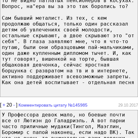
то не видно патлатых пенсионеров в косухах.
Вопрос, на"ера вы за это так боролись то?
Сам бывший металист. Из тех, с кем
продолжаю общаться, только один рассказал
детям об увлечениях своей молодости,
остальные скрывают, а двое скрывают это "от
себя". В глаза заявляют мне, что я что-то
путаю, были они образцовыми пай-мальчиками,
один даже купленным дипломом тычет. И, как
тут говорят, вишенкой на торте, бывшая
общаковая девчонка, сейчас яростная
борцунка с развратом на тв и в интернете,
активно поддерживает всевозможные запреты.
Как она детей воспитывает - отдельная песня
[
+
20
-
]
Комментировать цитату №145985
29.10.2017
У Профессора девок мало, но боевые почти
все от Лютиэн до Галадриэль. А вот парни
часто приличные мудаки(Тингол, Маэглин,
Боромир с папой наконец, если надо ВК). Так