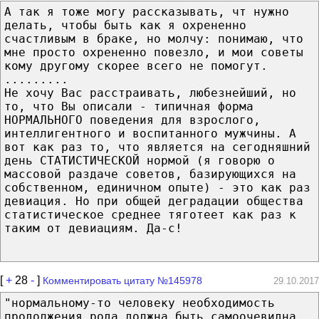
А так я тоже могу рассказывать, чт нужно
делать, чтобы быть как я охрененно
счастливым в браке, но молчу: понимаю, что
мне просто охрененно повезло, и мои советы
кому другому скорее всего не помогут.
.........
Не хочу Вас расстраивать, любезнейший, но
то, что Вы описали - типичная форма
НОРМАЛЬНОГО поведения для взрослого,
интеллигентного и воспитанного мужчины. А
вот как раз то, что является на сегодняшний
день СТАТИСТИЧЕСКОЙ нормой (я говорю о
массовой раздаче советов, базирующихся на
собственном, единичном опыте) - это как раз
девиация. Но при общей деградации общества
статистическое среднее тяготеет как раз к
таким от девиациям. Да-с!
[
+
28
-
]
Комментировать цитату №145978
29.10.2017
"нормальному-то человеку необходимость
продолжения рода должна быть самоочевидна,