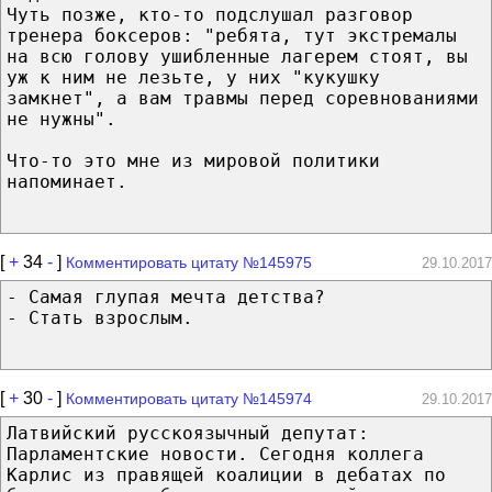
Чуть позже, кто-то подслушал разговор
тренера боксеров: "ребята, тут экстремалы
на всю голову ушибленные лагерем стоят, вы
уж к ним не лезьте, у них "кукушку
замкнет", а вам травмы перед соревнованиями
не нужны".
Что-то это мне из мировой политики
напоминает.
[
+
34
-
]
Комментировать цитату №145975
29.10.2017
- Самая глупая мечта детства?
- Стать взрослым.
[
+
30
-
]
Комментировать цитату №145974
29.10.2017
Латвийский русскоязычный депутат:
Парламентские новости. Сегодня коллега
Карлис из правящей коалиции в дебатах по