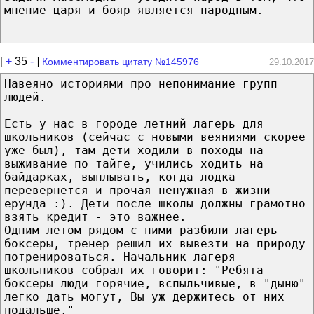
мнение царя и бояр является народным.
[
+
35
-
]
Комментировать цитату №145976
29.10.2017
Навеяно историями про непонимание групп
людей.
Есть у нас в городе летний лагерь для
школьников (сейчас с новыми веяниями скорее
уже был), там дети ходили в походы на
выживание по тайге, учились ходить на
байдарках, выплывать, когда лодка
перевернется и прочая ненужная в жизни
ерунда :). Дети после школы должны грамотно
взять кредит - это важнее.
Одним летом рядом с ними разбили лагерь
боксеры, тренер решил их вывезти на природу
потренироваться. Начальник лагеря
школьников собрал их говорит: "Ребята -
боксеры люди горячие, вспыльчивые, в "дыню"
легко дать могут, Вы уж держитесь от них
подальше."