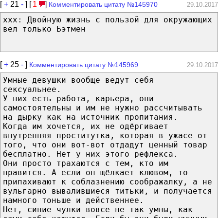
[
+
21
-
] [
1
]
Комментировать цитату №145970
29.10.2017
xxx: Двойную жизнь с пользой для окружающих
вел только Бэтмен
[
+
25
-
]
Комментировать цитату №145969
29.10.2017
Умные девушки вообще ведут себя
сексуальнее.
У них есть работа, карьера, они
самостоятельны и им не нужно рассчитывать
на дырку как на источник пропитания.
Когда им хочется, их не одёргивает
внутренняя проститутка, которая в ужасе от
того, что они вот-вот отдадут ценный товар
бесплатно. Нет у них этого рефлекса.
Они просто трахаются с тем, кто им
нравится. А если он щёлкает клювом, то
припахивают к соблазнению соображалку, а не
вульгарно вывалившиеся титьки, и получается
намного тоньше и действеннее.
Нет, синие чулки вовсе не так умны, как