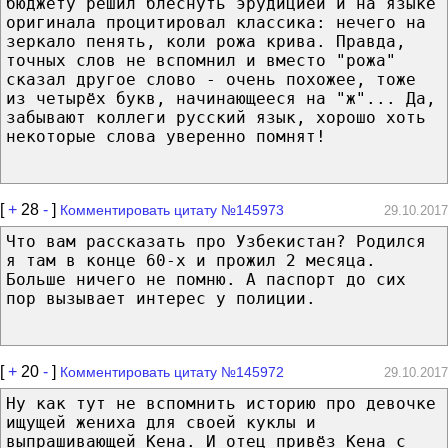
бюджету решил блеснуть эрудицией и на языке
оригинала процитировал классика: нечего на
зеркало пенять, коли рожа крива. Правда,
точных слов не вспомнил и вместо "рожа"
сказал другое слово - очень похожее, тоже
из четырёх букв, начинающееся на "ж"... Да,
забывают коллеги русский язык, хорошо хоть
некоторые слова уверенно помнят!
[
+
28
-
]
Комментировать цитату №145973
29.10.2017
Что вам рассказать про Узбекистан? Родился
я там в конце 60-х и прожил 2 месяца.
Больше ничего не помню. А паспорт до сих
пор вызывает интерес у полиции.
[
+
20
-
]
Комментировать цитату №145972
29.10.2017
Ну как тут не вспомнить историю про девочке
ищущей жениха для своей куклы и
выпрашивающей Кена. И отец привёз Кена с