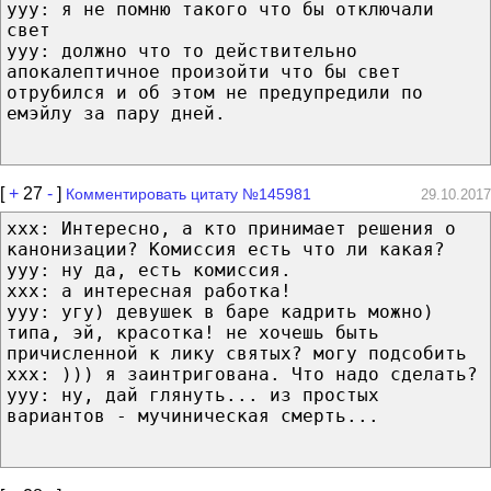
ууу: я не помню такого что бы отключали
свет
ууу: должно что то действительно
апокалептичное произойти что бы свет
отрубился и об этом не предупредили по
емэйлу за пару дней.
[
+
27
-
]
Комментировать цитату №145981
29.10.2017
ххх: Интересно, а кто принимает решения о
канонизации? Комиссия есть что ли какая?
ууу: ну да, есть комиссия.
ххх: а интересная работка!
ууу: угу) девушек в баре кадрить можно)
типа, эй, красотка! не хочешь быть
причисленной к лику святых? могу подсобить
ххх: ))) я заинтригована. Что надо сделать?
ууу: ну, дай глянуть... из простых
вариантов - мучиническая смерть...