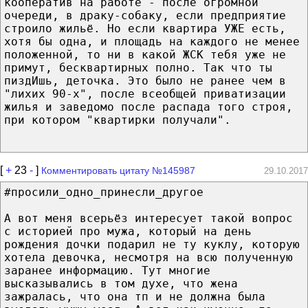
кооператив на работе - после огромной
очереди, в драку-собаку, если предприятие
строило жильё. Но если квартира УЖЕ есть,
хотя бы одна, и площадь на каждого не менее
положенной, то ни в какой ЖСК тебя уже не
примут, бесквартирных полно. Так что ты
пиздИшь, деточка. Это было не ранее чем в
"лихих 90-х", после всеобщей приватизации
жилья и заведомо после распада того строя,
при котором "квартирки получали".
[
+
23
-
]
Комментировать цитату №145987
29.10.2017
#просили_одно_принесли_другое
А вот меня всерьёз интересует такой вопрос
с историей про мужа, который на день
рождения дочки подарил не ту куклу, которую
хотела девочка, несмотря на всю полученную
заранее информацию. Тут многие
высказывались в том духе, что жена
зажралась, что она тп и не должна была