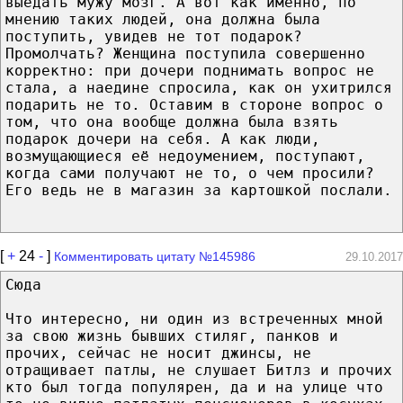
выедать мужу мозг. А вот как именно, по
мнению таких людей, она должна была
поступить, увидев не тот подарок?
Промолчать? Женщина поступила совершенно
корректно: при дочери поднимать вопрос не
стала, а наедине спросила, как он ухитрился
подарить не то. Оставим в стороне вопрос о
том, что она вообще должна была взять
подарок дочери на себя. А как люди,
возмущающиеся её недоумением, поступают,
когда сами получают не то, о чем просили?
Его ведь не в магазин за картошкой послали.
[
+
24
-
]
Комментировать цитату №145986
29.10.2017
Сюда
Что интересно, ни один из встреченных мной
за свою жизнь бывших стиляг, панков и
прочих, сейчас не носит джинсы, не
отращивает патлы, не слушает Битлз и прочих
кто был тогда популярен, да и на улице что