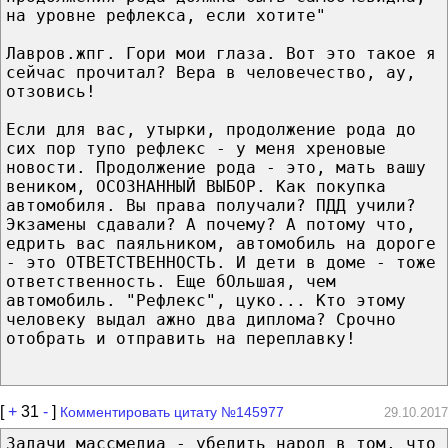
на уровне рефлекса, если хотите"
Лавров.жпг. Гори мои глаза. Вот это такое я
сейчас прочитал? Вера в человечество, ау,
отзовись!
Если для вас, утырки, продолжение рода до
сих пор тупо рефлекс - у меня хреновые
новости. Продолжение рода - это, мать вашу
веником, ОСОЗНАННЫЙ ВЫБОР. Как покупка
автомобиля. Вы права получали? ПДД учили?
Экзамены сдавали? А почему? А потому что,
едрить вас паяльником, автомобиль на дороге
- это ОТВЕТСТВЕННОСТЬ. И дети в доме - тоже
ответственность. Еще бОльшая, чем
автомобиль. "Рефлекс", цуко... Кто этому
человеку выдал ажно два диплома? Срочно
отобрать и отправить на переплавку!
[
+
31
-
]
Комментировать цитату №145977
29.10.2017
Задачи массмедиа - убедить народ в том, что