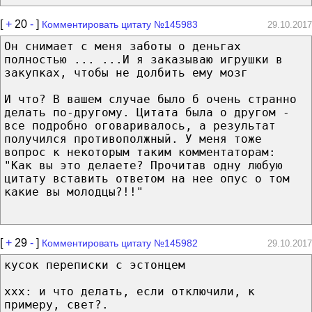
[
+
20
-
]
Комментировать цитату №145983
29.10.2017
Он снимает с меня заботы о деньгах
полностью ... ...И я заказываю игрушки в
закупках, чтобы не долбить ему мозг
И что? В вашем случае было б очень странно
делать по-другому. Цитата была о другом -
все подробно оговаривалось, а результат
получился противополжный. У меня тоже
вопрос к некоторым таким комментаторам:
"Как вы это делаете? Прочитав одну любую
цитату вставить ответом на нее опус о том
какие вы молодцы?!!"
[
+
29
-
]
Комментировать цитату №145982
29.10.2017
кусок переписки с эстонцем
xxx: и что делать, если отключили, к
примеру, свет?.