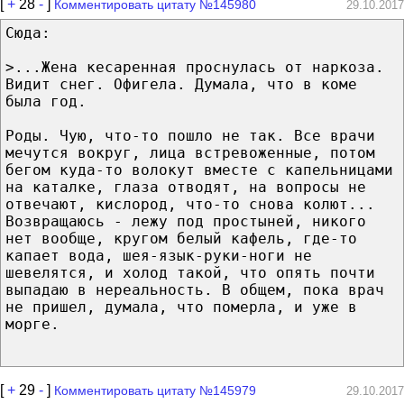
[
+
28
-
]
Комментировать цитату №145980
29.10.2017
Сюда:
>...Жена кесаренная проснулась от наркоза.
Видит снег. Офигела. Думала, что в коме
была год.
Роды. Чую, что-то пошло не так. Все врачи
мечутся вокруг, лица встревоженные, потом
бегом куда-то волокут вместе с капельницами
на каталке, глаза отводят, на вопросы не
отвечают, кислород, что-то снова колют...
Возвращаюсь - лежу под простыней, никого
нет вообще, кругом белый кафель, где-то
капает вода, шея-язык-руки-ноги не
шевелятся, и холод такой, что опять почти
выпадаю в нереальность. В общем, пока врач
не пришел, думала, что померла, и уже в
морге.
[
+
29
-
]
Комментировать цитату №145979
29.10.2017