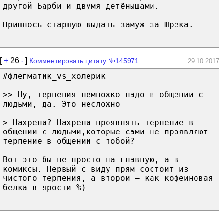
другой Барби и двумя детёнышами.
Пришлось старшую выдать замуж за Шрека.
[
+
26
-
]
Комментировать цитату №145971
29.10.2017
#флегматик_vs_холерик
>> Ну, терпения немножко надо в общении с
людьми, да. Это несложно
> Нахрена? Нахрена проявлять терпение в
общении с людьми,которые сами не проявляют
терпение в общении с тобой?
Вот это бы не просто на главную, а в
комиксы. Первый с виду прям состоит из
чистого терпения, а второй — как кофеиновая
белка в ярости %)