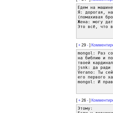
Едем на машине
Я: дорогая, на
(помахивая бро
Жена: могу дат
Это всё, что в
[
+
29
-
]
Комментир
mongol: Раз со
на библию и по
твоей кардинал
jsnk: да ради 
Verano: Ты сей
его первого ха
mongol: И прав
[
+
26
-
]
Комментир
Этому: