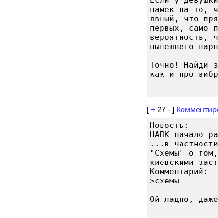
Если у девушки
намек на то, ч
явный, что пря
первых, само п
вероятность, ч
нынешнего парн
Точно! Найди з
как и про вибр
[
+
27
-
]
Комментир
Новость:
НАПК начало ра
...в частности
"Схемы" о том,
киевскими заст
Комментарий:
>cхемы
Ой ладно, даже