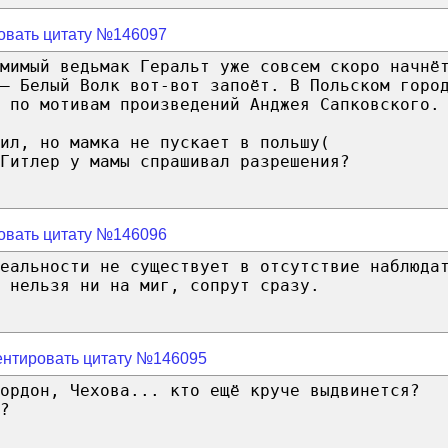
овать цитату №146097
мимый ведьмак Геральт уже совсем скоро начнё
— Белый Волк вот-вот запоёт. В Польском горо
 по мотивам произведений Анджея Сапковского.
ил, но мамка не пускает в польшу(
Гитлер у мамы спрашивал разрешения?
овать цитату №146096
еальности не существует в отсутствие наблюда
 нельзя ни на миг, сопрут сразу.
нтировать цитату №146095
ордон, Чехова... кто ещё круче выдвинется?
?