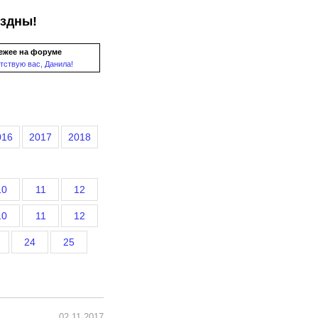
ездны!
ежее на форуме
тствую вас, Данила!
016
2017
2018
10
11
12
10
11
12
24
25
02.11.2017