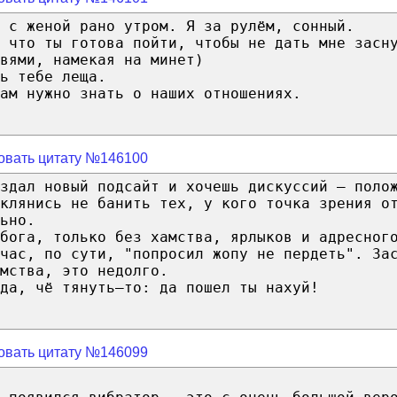
 с женой рано утром. Я за рулём, сонный.
 что ты готова пойти, чтобы не дать мне засн
вями, намекая на минет)
ь тебе леща.
ам нужно знать о наших отношениях.
овать цитату №146100
здал новый подсайт и хочешь дискуссий — поло
клянись не банить тех, у кого точка зрения о
ьно.
бога, только без хамства, ярлыков и адресног
час, по сути, "попросил жопу не пердеть". За
мства, это недолго.
да, чё тянуть–то: да пошел ты нахуй!
овать цитату №146099