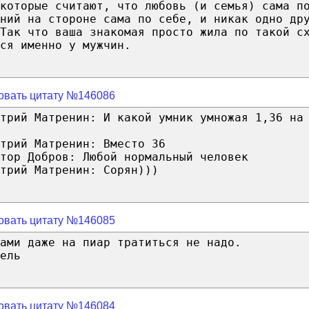
которые считают, что любовь (и семья) сама п
ний на стороне сама по себе, и никак одно др
 Так что ваша знакомая просто жила по такой с
ся именно у мужчин.
овать цитату №146086
итрий Матренин: И какой умник умножая 1,36 на
трий Матренин: Вместо 36
тор Добров: Любой нормальный человек
трий Матренин: Сорян)))
овать цитату №146085
ами даже на пиар тратиться не надо.
ель
овать цитату №146084