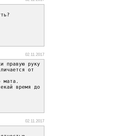
уть?
02.11.2017
жи правую руку
тличается от
о мата.
секай время до
02.11.2017