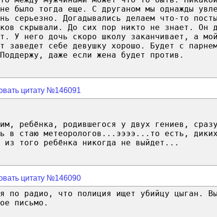
не было тогда еще. С друганом мы однажды увл
ень серьезно. Догадывались делаем что-то пост
ков скрывали. До сих пор никто не знает. Он 
т. У него дочь скоро школу заканчивает, а мо
т заведет себе девушку хорошо. Будет с парне
Поддержу, даже если жена будет против.
овать цитату №146091
им, ребёнка, родившегося у двух гениев, сраз
ть в стаю метеорологов...ээээ...то есть, дики
 из того ребёнка никогда не выйдет...
овать цитату №146090
я по радио, что полиция ищет убийцу цыган. В
ое письмо.