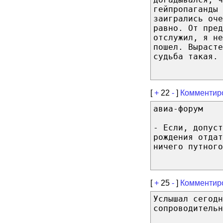
гейпропаганды 
заигрались оч
равно. От пред
отслужил, я не
пошел. Вырасте
судьба такая. 
[
+
22
-
]
Комментир
авиа-форум
- Если, допуст
рождения отда
ничего путного
[
+
25
-
]
Комментир
Услышал сегодн
сопроводительн