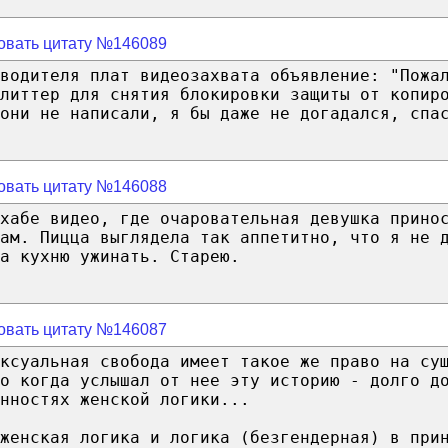
овать цитату №146089
водителя плат видеозахвата объявление: "Пожа
литтер для снятия блокировки защиты от копир
они не написали, я бы даже не догадался, спа
овать цитату №146088
хабе видео, где очаровательная девушка прино
ам. Пицца выглядела так аппетитно, что я не 
а кухню ужинать. Старею.
овать цитату №146087
ксуальная свобода имеет такое же право на су
о когда услышал от нее эту историю - долго д
нностях женской логики...
женская логика и логика (безгендерная) в при