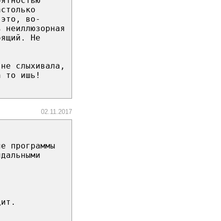
оятностью
астолько
 это, во-
ь неиллюзорная
оящий. Не
 не слыхивала,
а то ишь!
02.11.2017
ие программы
ндальными
дит.