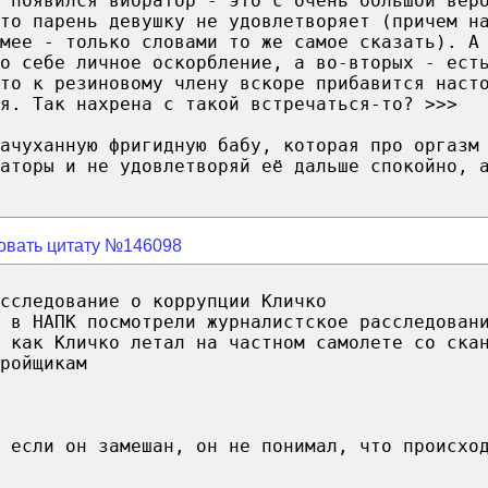
 появился вибратор - это с очень большой вер
то парень девушку не удовлетворяет (причем н
мее - только словами то же самое сказать). А
о себе личное оскорбление, а во-вторых - ест
то к резиновому члену вскоре прибавится наст
я. Так нахрена с такой встречаться-то? >>>
ачуханную фригидную бабу, которая про оргазм
аторы и не удовлетворяй её дальше спокойно, 
овать цитату №146098
сследование о коррупции Кличко
 в НАПК посмотрели журналистское расследован
 как Кличко летал на частном самолете со ска
ройщикам
 если он замешан, он не понимал, что происхо