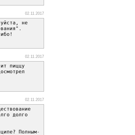
02.11.2017
луйста, не
ования".
сибо!
02.11.2017
сит пиццу
досмотрел
02.11.2017
ществование
олго долго
нципе? Полным-