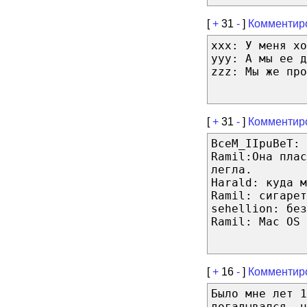
[
+
31
-
]
Комментир
xxx: У меня хо
yyy: А мы ее д
zzz: Мы же про
[
+
31
-
]
Комментир
BceM_IIpuBeT: 
Ramil:Она пла
легла.
Harald: куда м
Ramil: сигарет
sehellion: без
Ramil: Mac OS
[
+
16
-
]
Комментир
Было мне лет 1
догадывался, ч