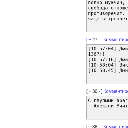
полно мужчин, 
свобода отноше
противоречит.
чаще встречает
[
+
27
-
]
Комментир
[10:57:04] Дм
136?!!
[10:57:16] Дми
[10:58:04] Вик
[10:58:45] Дми
[
+
30
-
]
Комментир
С глупыми враг
- Алексей Учит
[
+
38
-
]
Комментир