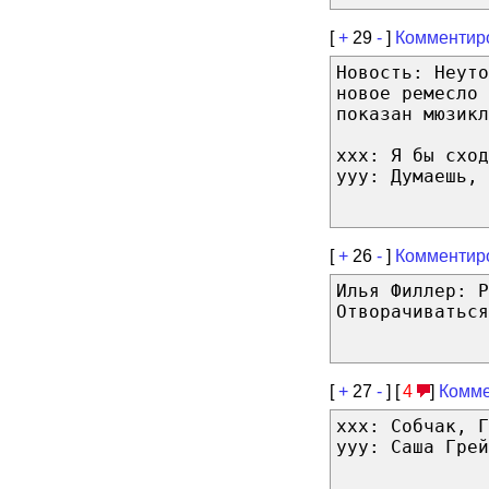
[
+
29
-
]
Комментир
Новость: Неуто
новое ремесло 
показан мюзикл
xxx: Я бы сход
yyy: Думаешь, 
[
+
26
-
]
Комментир
Илья Филлер: Р
Отворачиваться
[
+
27
-
] [
4
]
Комме
xxx: Собчак, Г
yyy: Саша Грей