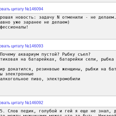
овать цитату №146094
рошая новость: задачу N отменили - не делаем
авно уже заранее не делаем)
фессионалы!
овать цитату №146093
Почему аквариум пустой? Рыбку съел?
стиковая на батарейках, батарейки сели, рыбка
ир докатился, резинвоые женщины, рыбки на ба
ы электронные
алкогольное пиво, электромобили
овать цитату №146092
5. Слов педик, голубой и гей я еще не знал, 
то между мужчинами может что то быть. Никако