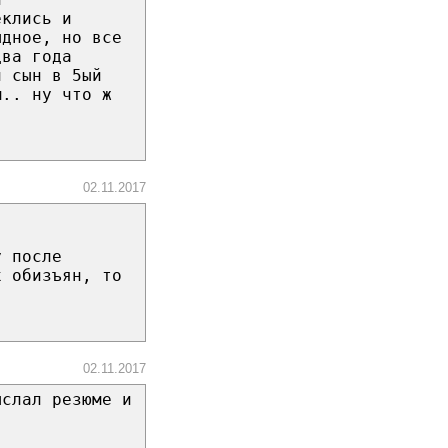
еклись и
ыдное, но все
два года
й сын в 5ый
м.. ну что ж
02.11.2017
у после
х обизъян, то
02.11.2017
ыслал резюме и