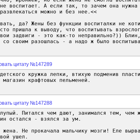
не воспитает. А если так, то зачем она нужна
развлекаться можно и без нее.<<
вать, да? Жены без функции воспиталки не кот
сто пришла к выводу, что воспитывать взросло
вои задвиги - это как-то неправильно?)) Блин
 со своим разошлась - а надо ж было воспитыв
овать цитату №147289
 детского кружка лепки, втихую подменив пласт
 магазин крафтовых пельменей.
овать цитату №147288
лупый. Питался чем дают, занимался тем, чем 
ин остался - взялся за ум.
 жена. Не прокачала мальчику мозги! Еле вырв
вой ушел.