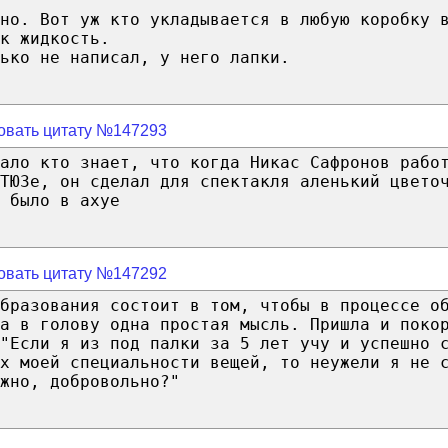
но. Вот уж кто укладывается в любую коробку 
к жидкость.
ько не написал, у него лапки.
овать цитату №147293
ало кто знает, что когда Никас Сафронов рабо
 ТЮЗе, он сделал для спектакля аленький цвето
 было в ахуе
овать цитату №147292
бразования состоит в том, чтобы в процессе о
а в голову одна простая мысль. Пришла и поко
"Если я из под палки за 5 лет учу и успешно 
ых моей специальности вещей, то неужели я не 
жно, добровольно?"