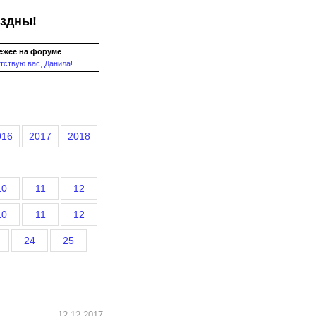
ездны!
ежее на форуме
тствую вас, Данила!
016
2017
2018
10
11
12
10
11
12
24
25
12.12.2017