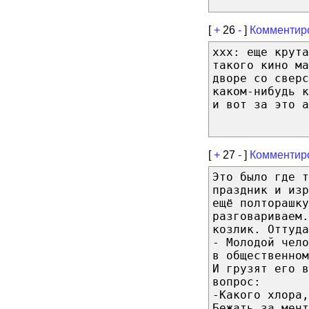
[
+
26
-
]
Комментир
xxx: еще крута
такого кино ма
дворе со сверс
каком-нибудь к
и вот за это а
[
+
27
-
]
Комментир
Это было где т
праздник и из
ещё полторашку
разговариваем.
козлик. Оттуда
- Молодой чело
в общественном
И грузят его в
вопрос:
-Какого хлора,
Бежать за мент