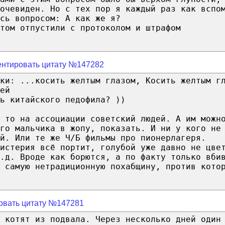
очевиден. Но с тех пор я каждый раз как вспо
сь вопросом: А как же я?
том отпустили с протоколом и штрафом
нтировать цитату №147282
ки: ...косить желтым глазом, Косить желтым г
ей
ь китайского педофила? ))
 то на ассоциации советский людей. А им можн
го мальчика в жопу, показать. И ни у кого не
ей. Или те же Ч/Б фильмы про пионерлагеря.
истерия всё портит, голубой уже давно не цве
т.д. Вроде как борются, а по факту только вби
 самую нетрадиционную похабщину, против кото
овать цитату №147281
х котят из подвала. Через несколько дней один