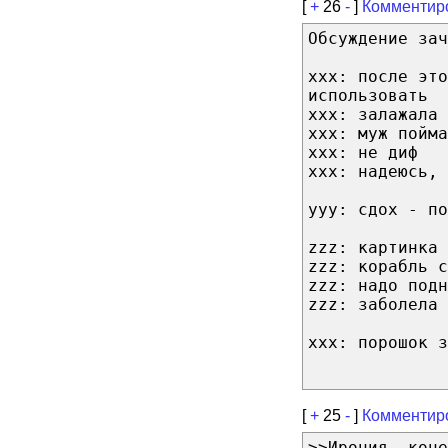
[
+
26
-
]
Комментир
Обсуждение зач
xxx: после это
использовать
xxx: залажала 
xxx: муж пойма
xxx: не диф
xxx: надеюсь, 
yyy: сдох - по
zzz: картинка 
zzz: корабль с
zzz: надо подн
zzz: заболела 
xxx: порошок з
[
+
25
-
]
Комментир
>>Ирония, коне