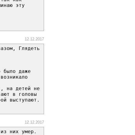
минаю эту
12.12.2017
лазом, Глядеть
о было даже
 возникало
т, на детей не
вают в головы
рой выступают.
12.12.2017
 из них умер.