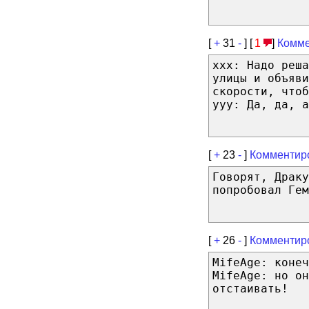
[
+
31
-
] [
1
]
Комме
xxx: Надо реша
улицы и объяв
скорости, чтоб
yyy: Да, да, а
[
+
23
-
]
Комментир
Говорят, Драку
попробовал Гем
[
+
26
-
]
Комментир
MifeAge: конеч
MifeAge: но он
отстаивать!