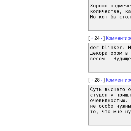
Хорошо подмече
количестве, ка
Но кот бы стол
[
+
24
-
]
Комментир
der_blinker: М
декоратором в
весом...Чудище
[
+
28
-
]
Комментир
Суть высшего о
студенту пришл
очевидностью: 
не особо нужн
то, что мне ну