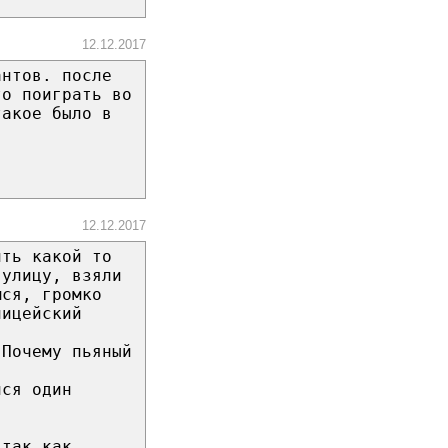
12.12.2017
антов. после
то поиграть во
такое было в
12.12.2017
ить какой то
 улицу, взяли
мся, громко
лицейский
 Почему пьяный
лся один
 так как