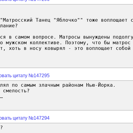
"Матросский Танец "Яблочко"" тоже воплощает 
лание?
ся в самом вопросе. Матросы вынуждены подолг
о мужском коллективе. Поэтому, что бы матрос
т, хоть в носу ковырял - это воплощает собой
овать цитату №147295
лял по самым злачным районам Нью-Йорка.
 смелость?
…
овать цитату №147294
?