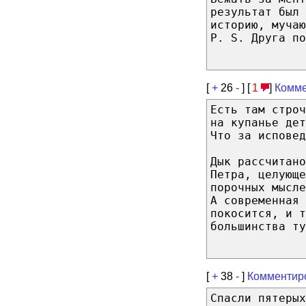
результат был 
историю, мучаю
P. S. Друга по
[
+
26
-
] [
1
]
Комме
Есть там строч
на купанье дет
Что за исповед
Дык рассчитано
Петра, целующе
порочных мысл
А современная 
покосится, и 
большинства ту
[
+
38
-
]
Комментир
Спасли пятеры