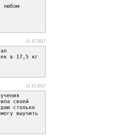
в любом
12.12.2017
тал
чек в 17,5 кг
12.12.2017
бучения
рила своей
сдаю столько
смогу выучить