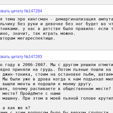
овать цитату №147284
я тема про кингсман - демаргинализация ампут
льчику без руки и девочке без ног будет во ч
тниками. у нас в детстве было правило: если 
ино, значит, так играть можно.
вторам мегареспектище.
овать цитату №147283
о году в 2006-2007. Мы с другом решили отмет
рядно приняли на грудь. Потом пьяные пошли на
 джин-тоника, стоим на остановке пьём, шатае
 Мы были уже в дрова когда к нам подъехал ми
 вышли менты и подошли к моему другу.
век, почему распиваете в общественном месте?
 месте? Пройдёмте с нами
 машину. При этом в моей пьяной голове крути
 а как же я?
ами с этим вопросом было бы верхом глупости,