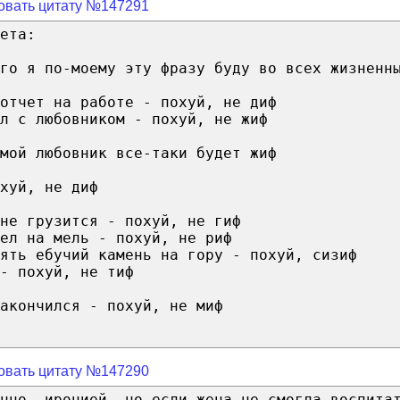
овать цитату №147291
ета:
го я по-моему эту фразу буду во всех жизненн
отчет на работе - похуй, не диф
л с любовником - похуй, не жиф
мой любовник все-таки будет жиф
хуй, не диф
не грузится - похуй, не гиф
ел на мель - похуй, не риф
ять ебучий камень на гору - похуй, сизиф
- похуй, не тиф
акончился - похуй, не миф
овать цитату №147290
чно, иронией, но если жена не смогла воспита