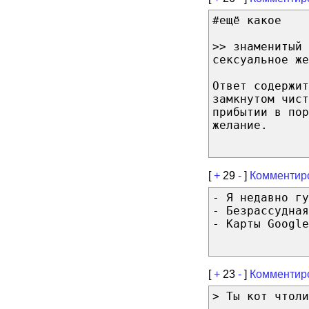
#ещё какое
>> знаменитый 
сексуальное же
Ответ содержит
замкнутом чист
прибытии в пор
желание.
[
+
29
-
]
Комментир
- Я недавно гу
- Безрассудная
- Карты Google
[
+
23
-
]
Комментир
> Ты кот чтоли