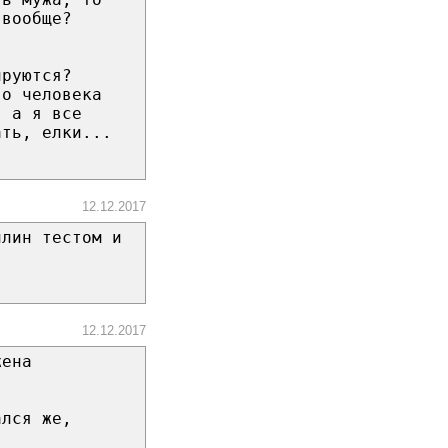
 вообще?
ируются?
го человека
, а я все
ать, елки...
12.12.2017
илин тестом и
12.12.2017
жена
ался же,