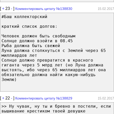
[
+
23
-
]
Комментировать цитату №138830
15.02.2017
#Баш коллекторский
краткий список долгов:
Человек должен быть свободным
Солнце должно взойти в 08.45
Рыба должна быть свежей
Луна должна столкнуться с Землей через 65
миллиардов лет
Солнце должно превратится в красного
гиганта через 5 млрд лет (но Луна должна
выстоять, ибо через 65 миллиардов лет она
обязательно должна найти какую-нибудь
Землю)
[
+
22
-
]
Комментировать цитату №138829
15.02.2017
>> Ну чувак, ну ты и бревно в постели, если
вышивание крестиком твоей девушке