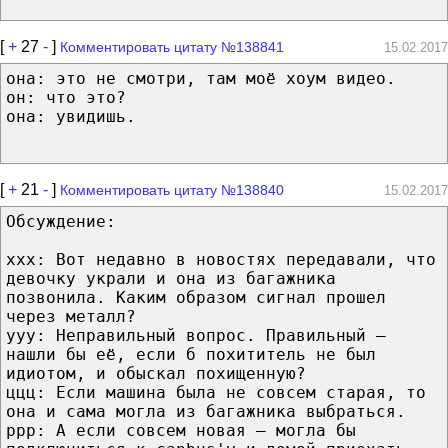
[
+
27
-
]
Комментировать цитату №138841
15.02.2017
она: это не смотри, там моё хоум видео.
он: что это?
она: увидишь.
[
+
21
-
]
Комментировать цитату №138840
15.02.2017
Обсуждение:
ххх: Вот недавно в новостях передавали, что
девочку украли и она из багажника
позвонила. Каким образом сигнал прошел
через металл?
ууу: Неправильный вопрос. Правильный —
нашли бы её, если б похититель не был
идиотом, и обыскал похищенную?
ццц: Если машина была не совсем старая, то
она и сама могла из багажника выбраться.
ррр: А если совсем новая — могла бы