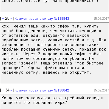
снега...срет...и тут лапы провалились!!!
[
+
28
-
]
Комментировать цитату №138843
15.02.2017
xxx: менял теще как-то сифон т.к. купить
новый было дешевле, чем чистить имеющийся
от остатков еды, откуда-то взявшихся
порубленных веток, мелких костей и т.д. Для
избавления от повторного появления таких
проблем поставил съемную сетку, показал как
чистить. Через 2 недели новый сифон забит
почти тем же составом,сетка убрана. На
вопрос "зачем?" теща ответила "так быстрее
проходит". Сделав фейспалм поставил
несъемную сетку, надеюсь не открутит.
[
+
34
-
]
Комментировать цитату №138842
15.02.2017
Когда уже закончится этот гребаный холод и
начнется эта гребаная жара?