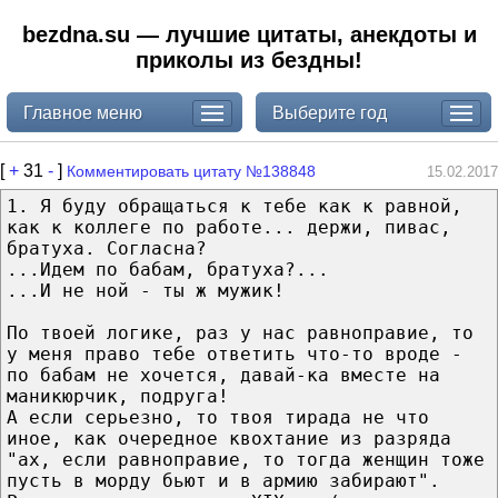
bezdna.su — лучшие цитаты, анекдоты и
приколы из бездны!
Главное меню
Выберите год
[
+
31
-
]
Комментировать цитату №138848
15.02.2017
1. Я буду обращаться к тебе как к равной,
как к коллеге по работе... держи, пивас,
братуха. Согласна?
...Идем по бабам, братуха?...
...И не ной - ты ж мужик!
По твоей логике, раз у нас равноправие, то
у меня право тебе ответить что-то вроде -
по бабам не хочется, давай-ка вместе на
маникюрчик, подруга!
А если серьезно, то твоя тирада не что
иное, как очередное квохтание из разряда
"ах, если равноправие, то тогда женщин тоже
пусть в морду бьют и в армию забирают".