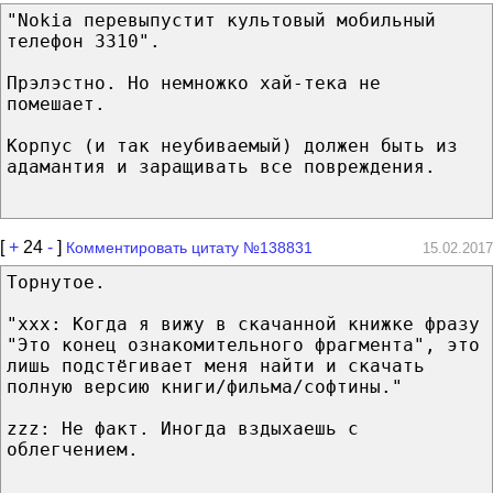
"Nokia перевыпустит культовый мобильный
телефон 3310".
Прэлэстно. Но немножко хай-тека не
помешает.
Корпус (и так неубиваемый) должен быть из
адамантия и заращивать все повреждения.
[
+
24
-
]
Комментировать цитату №138831
15.02.2017
Торнутое.
"xxx: Когда я вижу в скачанной книжке фразу
"Это конец ознакомительного фрагмента", это
лишь подстёгивает меня найти и скачать
полную версию книги/фильма/софтины."
zzz: Не факт. Иногда вздыхаешь с
облегчением.