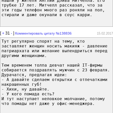
нашли у жителя Англии Дэйва Митчелла. Его
трубке 17 лет. Митчелл рассказал, что за
эти годы телефон много раз роняли на пол,
стирали и даже окунали в соус карри.
[
+
31
-
]
Комментировать цитату №138836
15.02.2017
Тут регулярно спорят на тему, кто
заставляет женщин носить макияж - давление
патриархата или желание выпендриться перед
другими женщинами.
Тем временем толпа девчат нашей IT-фирмы
собирается поздравлять мужчин с 23 февраля.
Дурачатся, предлагая идеи:
- А давайте сделаем открытки с отпечатками
накрашенных губ!
- Хихи, ну давайте.
- У кого помада есть?
И тут наступает неловкое молчание, потому
что помады нет даже у офис-менеджера.