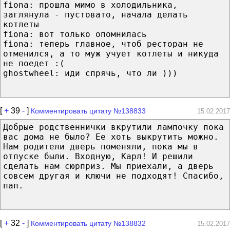
fiona: прошла мимо в холодильника,
заглянула - пустовато, начала делать
котлеты
fiona: вот только опомнилась
fiona: теперь главное, чтоб ресторан не
отменился, а то муж учует котлеты и никуда
не поедет :(
ghostwheel: иди спрячь, что ли )))
[
+
39
-
]
Комментировать цитату №138833
15.02.2017
Добрые родственнички вкрутили лампочку пока
вас дома не было? Ее хоть выкрутить можно.
Нам родители дверь поменяли, пока мы в
отпуске были. Входную, Карл! И решили
сделать нам сюрприз. Мы приехали, а дверь
совсем другая и ключи не подходят! Спасибо,
пап.
[
+
32
-
]
Комментировать цитату №138832
15.02.2017