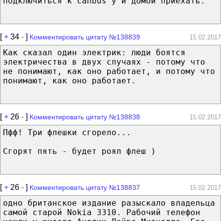
подключиться к canbus'у и домой приехать.
[
+
34
-
]
Комментировать цитату №138839
15.02.2017
Как сказал один электрик: люди боятся
электричества в двух случаях - потому что
не понимают, как оно работает, и потому что
понимают, как оно работает.
[
+
26
-
]
Комментировать цитату №138838
15.02.2017
Пфф! Три флешки сгорело...
Сгорят пять - будет роял флеш )
[
+
26
-
]
Комментировать цитату №138837
15.02.2017
одно британское издание разыскало владельца
самой старой Nokia 3310. Рабочий телефон