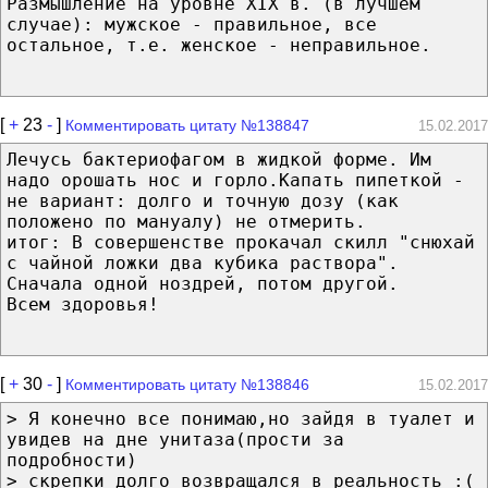
Размышление на уровне XIX в. (в лучшем
случае): мужское - правильное, все
остальное, т.е. женское - неправильное.
[
+
23
-
]
Комментировать цитату №138847
15.02.2017
Лечусь бактериофагом в жидкой форме. Им
надо орошать нос и горло.Капать пипеткой -
не вариант: долго и точную дозу (как
положено по мануалу) не отмерить.
итог: В совершенстве прокачал скилл "снюхай
с чайной ложки два кубика раствора".
Сначала одной ноздрей, потом другой.
Всем здоровья!
[
+
30
-
]
Комментировать цитату №138846
15.02.2017
> Я конечно все понимаю,но зайдя в туалет и
увидев на дне унитаза(прости за
подробности)
> скрепки долго возвращался в реальность :(