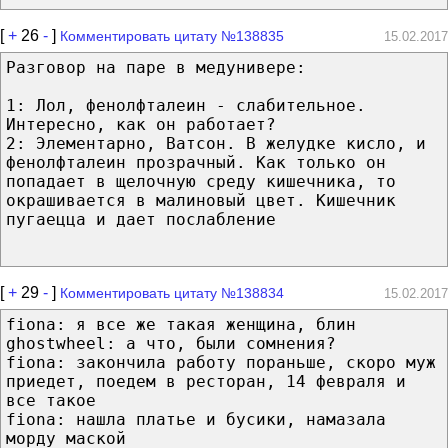
[
+
26
-
]
Комментировать цитату №138835
15.02.2017
Разговор на паре в медунивере:
1: Лол, фенолфталеин - слабительное.
Интересно, как он работает?
2: Элементарно, Ватсон. В желудке кисло, и
фенолфталеин прозрачный. Как только он
попадает в щелочную среду кишечника, то
окрашивается в малиновый цвет. Кишечник
пугаецца и дает послабление
[
+
29
-
]
Комментировать цитату №138834
15.02.2017
fiona: я все же такая женщина, блин
ghostwheel: а что, были сомнения?
fiona: закончила работу пораньше, скоро муж
приедет, поедем в ресторан, 14 февраля и
все такое
fiona: нашла платье и бусики, намазала
морду маской