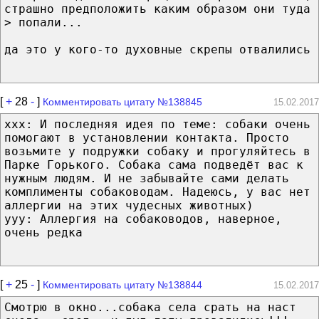
страшно предположить каким образом они туда
> попали...
да это у кого-то духовные скрепы отвалились
[
+
28
-
]
Комментировать цитату №138845
15.02.2017
xxx: И последняя идея по теме: собаки очень
помогают в установлении контакта. Просто
возьмите у подружки собаку и прогуляйтесь в
Парке Горького. Собака сама подведёт вас к
нужным людям. И не забывайте сами делать
комплименты собаководам. Надеюсь, у вас нет
аллергии на этих чудесных животных)
ууу: Аллергия на собаководов, наверное,
очень редка
[
+
25
-
]
Комментировать цитату №138844
15.02.2017
Смотрю в окно...собака села срать на наст