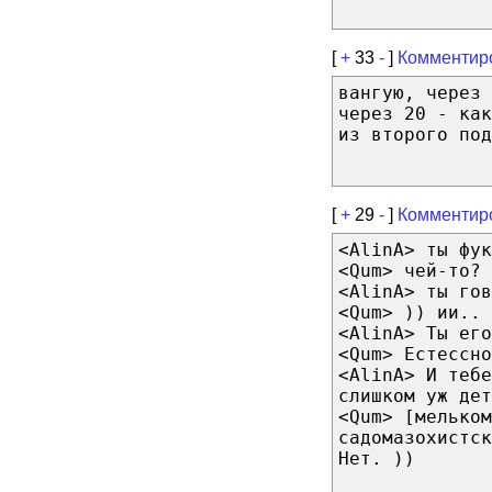
[
+
33
-
]
Комментир
вангую, через
через 20 - как
из второго под
[
+
29
-
]
Комментир
<AlinA> ты фук
<Qum> чей-то?
<AlinA> ты гов
<Qum> )) ии.. 
<AlinA> Ты его
<Qum> Естессно
<AlinA> И тебе
слишком уж дет
<Qum> [мельком
садомазохистск
Нет. ))