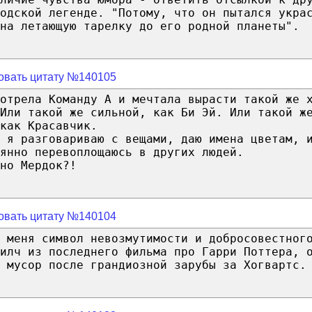
одской легенде. "Потому, что он пытался укра
на летающую тарелку до его родной планеты".
овать цитату №140105
отрела Команду А и мечтала вырасти такой же 
Или такой же сильной, как Би Эй. Или такой ж
как Красавчик.
 я разговариваю с вещами, даю имена цветам, 
янно перевоплощаюсь в других людей.
но Мердок?!
овать цитату №140104
я меня символ невозмутимости и добросовестног
илч из последнего фильма про Гарри Поттера, 
 мусор после грандиозной зарубы за Хогвартс.