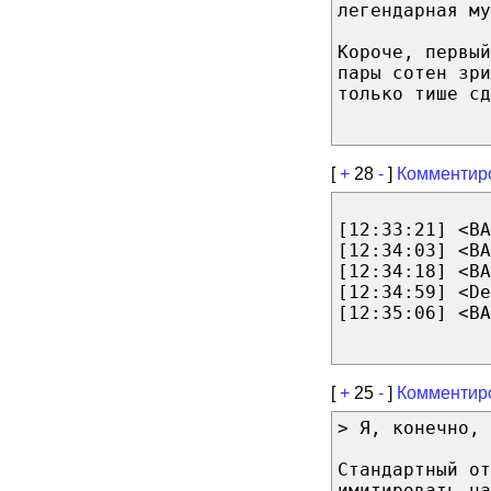
легендарная му
Короче, первый
пары сотен зри
только тише сд
[
+
28
-
]
Комментир
[12:33:21] <BA
[12:34:03] <B
[12:34:18] <BA
[12:34:59] <De
[12:35:06] <BA
[
+
25
-
]
Комментир
> Я, конечно, 
Стандартный от
имитировать на