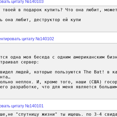
овать цитату №140103
е твоей в подарок купить? Что она любит, може
ь она любит, деструктор ей купи
нтировать цитату №140102
ется одна моя беседа с одним американским биз
траивал сервер:
видел людей, которые пользуются The Bat! в к
нта…
ольно неплох. И, кроме того, наши (США) госо
его разработке, что для меня является больши
овать цитату №140101
ше,не "спутницу жизни" ты ищешь. по 3-4 свид