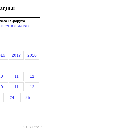
ездны!
ежее на форуме
тствую вас, Данила!
016
2017
2018
10
11
12
10
11
12
24
25
31.03.2017