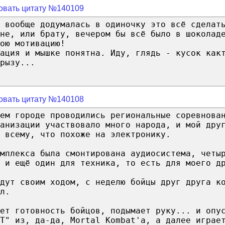
овать цитату №140109
 вообще додумалась в одиночку это всё сделат
не, или брату, вечером бы всё было в шоколад
ою мотивацию!
ация и мышке понятна. Иду, глядь - кусок как
рызу...
овать цитату №140108
ем городе проводились региональные соревнова
анизации участвовало много народа, и мой дру
 всему, что похоже на электронику.
мплекса была смонтирована аудиосистема, четы
 и ещё один для техника, то есть для моего д
идут своим ходом, с неделю бойцы друг друга к
л.
ет готовность бойцов, подымает руку... и опу
T" из, да-да, Mortal Kombat'а, а далее играе