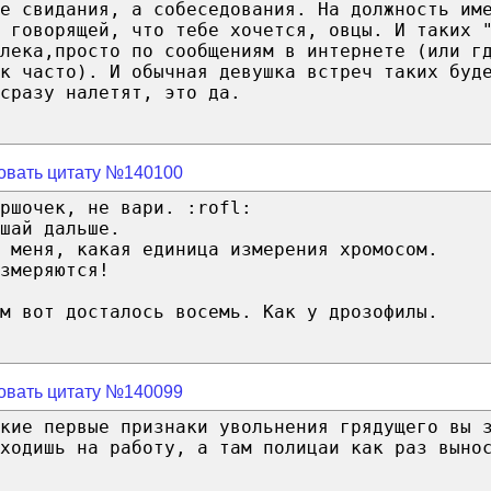
е свидания, а собеседования. На должность им
 говорящей, что тебе хочется, овцы. И таких 
лека,просто по сообщениям в интернете (или г
к часто). И обычная девушка встреч таких буд
сразу налетят, это да.
овать цитату №140100
ршочек, не вари. :rofl:
шай дальше.
 меня, какая единица измерения хромосом.
змеряются!
м вот досталось восемь. Как у дрозофилы.
овать цитату №140099
кие первые признаки увольнения грядущего вы 
иходишь на работу, а там полицаи как раз выно