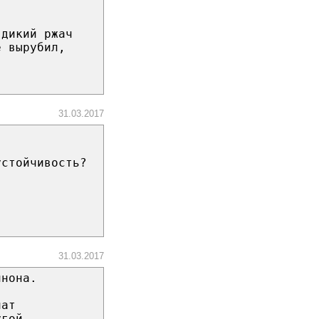
 дикий ржач
е вырубил,
31.03.2017
устойчивость?
31.03.2017
ннона.
чат
угой