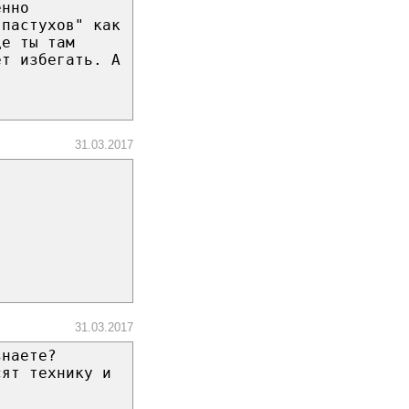
енно
"пастухов" как
де ты там
ет избегать. А
31.03.2017
31.03.2017
знаете?
сят технику и