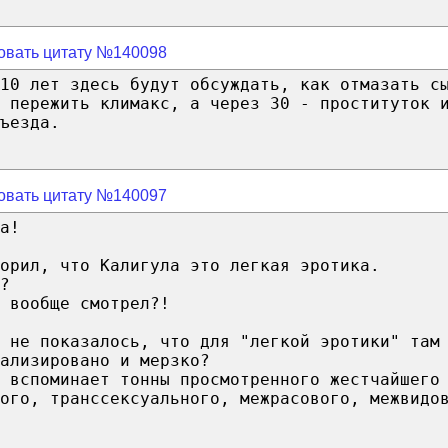
овать цитату №140098
 10 лет здесь будут обсуждать, как отмазать с
 пережить климакс, а через 30 - проституток 
ъезда.
овать цитату №140097
а!
орил, что Калигула это легкая эротика.
?
 вообще смотрел?!
 не показалось, что для "легкой эротики" там
ализировано и мерзко?
 вспоминает тонны просмотренного жестчайшего
ого, транссексуального, межрасового, межвидо