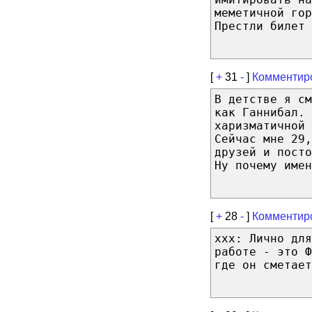
меметичной гор
Престли билет 
[
+
31
-
]
Комментир
В детстве я см
как Ганнибал. 
харизматичной 
Сейчас мне 29,
друзей и посто
Ну почему имен
[
+
28
-
]
Комментир
xxx: Лично дл
работе - это Ф
где он сметает