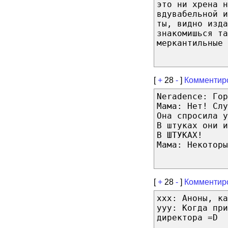
это ни хрена н
вдувабельной и
ты, видно изда
знакомишься та
меркантильные 
[
+
28
-
]
Комментир
Neradence: Гор
Мама: Нет! Слу
Она спросила у
В штуках они и
В ШТУКАХ!
Мама: Некоторы
[
+
28
-
]
Комментир
xxx: Аноны, ка
yyy: Когда пр
директора =D