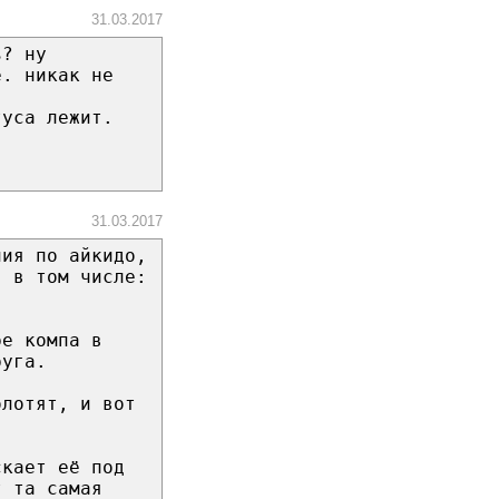
31.03.2017
ь? ну
е. никак не
туса лежит.
31.03.2017
ния по айкидо,
г в том числе:
ре компа в
руга.
олотят, и вот
скает её под
т та самая