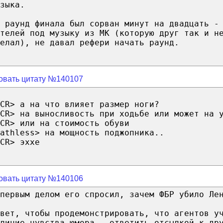
зыка.
 раунд финала был сорван минут на двадцать -
телей под музыку из МК (которую друг так и н
елал), не давал рефери начать раунд.
овать цитату №140107
CR> а на что влияет размер ноги?
ACR> на выносливость при ходьбе или может на 
CR> или на стоимость обуви
athless> на мощность поджопника..
CR> эххе
овать цитату №140106
первым делом его спросил, зачем ФБР убило Ле
вет, чтобы продемонстрировать, что агентов у
личие чувства юмора - ответить отсылкой к др