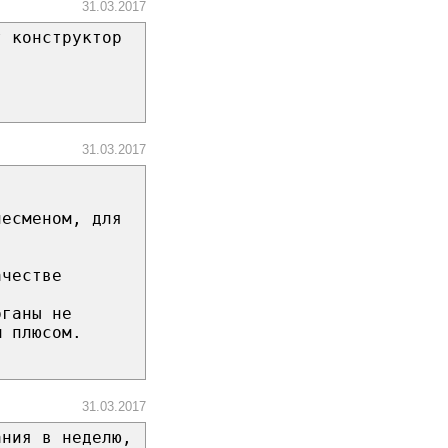
31.03.2017
т конструктор
31.03.2017
несменом, для
ачестве
рганы не
м плюсом.
31.03.2017
ания в неделю,