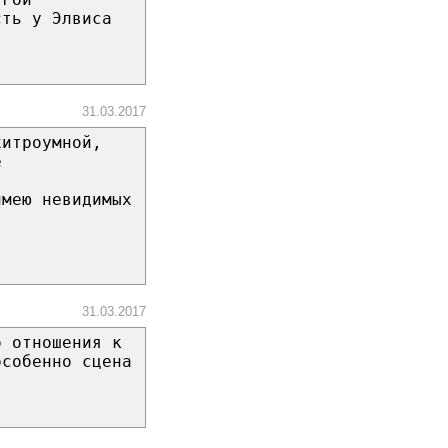
сть у Элвиса
31.03.2017
хитроумной,
е
имею невидимых
31.03.2017
о отношения к
особенно сцена