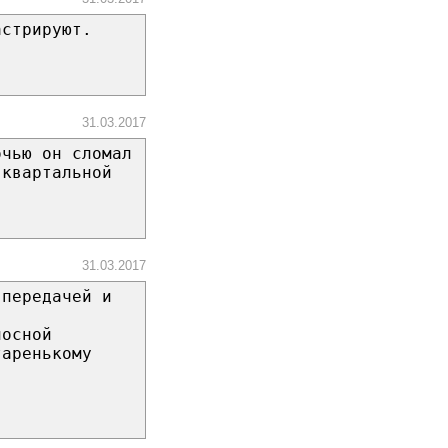
астрируют.
31.03.2017
очью он сломал
 квартальной
31.03.2017
-передачей и
носной
таренькому