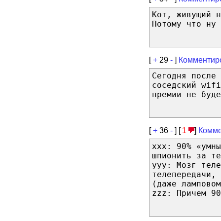
Кот, живущий н
Потому что ну 
[
+
29
-
]
Комментир
Сегодня после 
соседский wifi
премии не буде
[
+
36
-
] [
1
]
Комме
xxx: 90% «умны
шпионить за те
yyy: Мозг теле
телепередачи, 
(даже ламповом
zzz: Причем 90