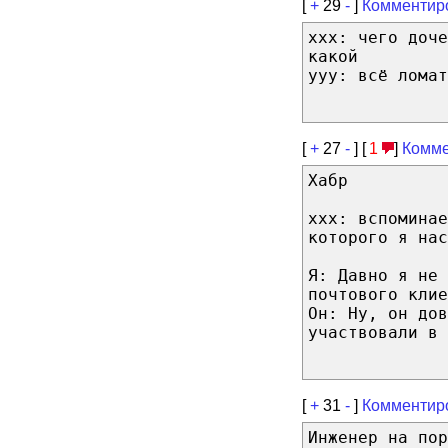
[
+
29
-
]
Комментир
xxx: чего доч
какой
yyy: всё ломат
[
+
27
-
] [
1
]
Комме
Хабр
xxx: вспомина
которого я нас
Я: Давно я не 
почтового клие
Он: Ну, он дов
участвовали в 
[
+
31
-
]
Комментир
Инженер на пор