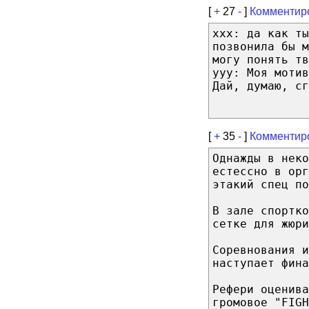
[
+
27
-
]
Комментир
ххх: да как ты
позвонила бы м
могу понять тв
ууу: Моя мотив
Дай, думаю, сг
[
+
35
-
]
Комментир
Однажды в неко
естессно в орг
этакий спец по
В зале спортко
сетке для жюри
Соревнования 
наступает фина
Рефери оценива
громовое "FIGH