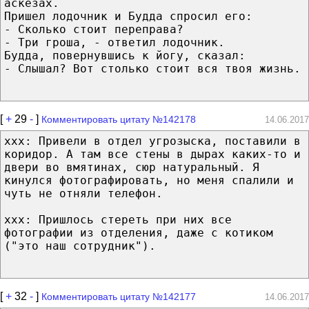
аскезах.
Пришел лодочник и Будда спросил его:
- Сколько стоит переправа?
- Три гроша, - ответил лодочник.
Будда, повернувшись к йогу, сказал:
- Слышал? Вот столько стоит вся твоя жизнь.
[
+
29
-
]
Комментировать цитату №142178
14.06.2017
xxx: Привели в отдел угрозыска, поставили в
коридор. А там все стены в дырах каких-то и
двери во вмятинах, сюр натуральный. Я
кинулся фотографировать, но меня спалили и
чуть не отняли телефон.
xxx: Пришлось стереть при них все
фотографии из отделения, даже с котиком
("это наш сотрудник").
[
+
32
-
]
Комментировать цитату №142177
14.06.2017