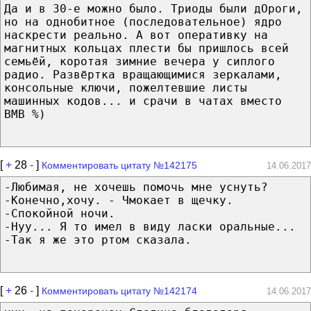
Да и в 30-е можно было. Триоды были дОроги,
но на однобитное (последовательное) ядро
наскрести реально. А вот оперативку на
магнитных кольцах плести бы пришлось всей
семьёй, коротая зимние вечера у сиплого
радио. Развёртка вращающимися зеркалами,
консольные ключи, пожелтевшие листы
машинных кодов... и срачи в чатах вместо
ВМВ %)
[
+
28
-
]
Комментировать цитату №142175
14.06.2017
-Любимая, не хочешь помочь мне уснуть?
-Конечно,хочу. - Чмокает в щечку.
-Спокойной ночи.
-Нуу... Я то имел в виду ласки оральные...
-Так я же это ртом сказала.
[
+
26
-
]
Комментировать цитату №142174
14.06.2017