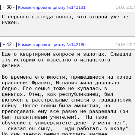
[
+
38
-
]
Комментировать цитату №142181
14.06.2017
С первого взгляда понял, что второй уже не
нужен.
[
+
42
-
]
Комментировать цитату №142180
14.06.2017
Еще о квартирном вопросе и залогах. Слышала
эту историю от известного испанского
физика.
Во времена его юности, пришедшиеся на конец
правления Франко, Испания жила довольно
бедно. Его семья тоже не купалась в
деньгах. Отец, как республиканец, был
включен в расстрельные списки в гражданскую
войну. После войны была амнистия, но
преподавать ему все равно не разрешали (он
был талантливым учителем). "На твое
обучение в университете денег у меня нет",
- сказал он сыну, - "иди работать в школу".
Но сын твердо решил получить высшее