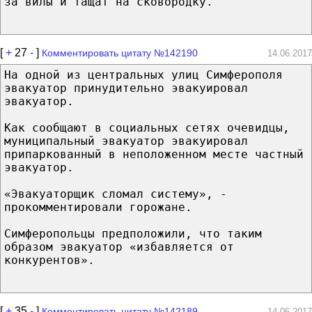
за вилы и тащат на сковородку.
[
+
27
-
]
Комментировать цитату №142190
14.06.2017
На одной из центральных улиц Симферополя
эвакуатор принудительно эвакуировал
эвакуатор.
Как сообщают в социальных сетях очевидцы,
муниципальный эвакуатор эвакуировал
припаркованный в неположенном месте частный
эвакуатор.
«Эвакуаторщик сломал систему», -
прокомментировали горожане.
Симферопольцы предположили, что таким
образом эвакуатор «избавляется от
конкурентов».
[
+
35
-
]
Комментировать цитату №142189
14.06.2017