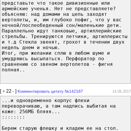
представьте что такое дивизионные или
армейские ученья. Нет не представляете?
объясняю: над домами на цель заходят
вертолеты, и, им глубоко пофиг, что у вас
ночной/послеобеденный сон/маленькие дети.
Параллельно идут танковые, артиллерийские
стрельбы. Тренируются летчики, артиллеристы
и т.д Стекла звенят, грохот в течении двух
недель днем и ночью.
Итог, при желании сплю в любом шуме и
умудряюсь высыпаться. Перфоратор по
сравнению со звеном вертолетов - фигня
полная..
[
+
22
-
]
Комментировать цитату №142187
14.06.2017
...и одновременно корпус флехи
переворачиваю, а там надпись выбитая на
коже: 256МБ бляяя...
::::::::
Берем старую флешку и кладем ее на стол.