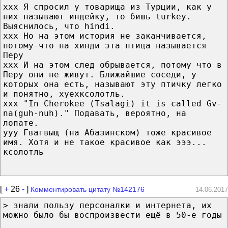
xxx Я спросил у товарища из Турции, как у
них называют индейку, то бишь turkey.
Выяснилось, что hindi.
xxx Но на этом история не заканчивается,
потому-что на хинди эта птица называется
Перу
xxx И на этом след обрывается, потому что в
Перу они не живут. Ближайшие соседи, у
которых она есть, называют эту птичку легко
и понятно, хуехксолотль.
xxx "In Cherokee (Tsalagi) it is called Gv-
na(guh-nuh)." Подавать, вероятно, на
лопате.
yyy Гвагвыщ (на Абазинском) тоже красивое
имя. Хотя и не такое красивое как эээ...
ксолотль
[
+
26
-
]
Комментировать цитату №142176
14.06.2017
> знали пользу персоналки и интернета, их
можно было бы воспроизвести ещё в 50-е годы