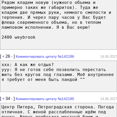
Рядом кладем новую (нужного объема и
примерно таких же габаритов). Туда же
кладем две прямых руки, немного смелости и
терпения. И через пару часов у Вас будет
флеша современного объема, но в теплом
ламповом исполнении. Я в Вас верю!
2400 weybrook
[
+
26
-
]
Комментировать цитату №142186
14.06.2017
xxx: А как же отдых?
yyy: Я не готов себе позволить перестать
жить без кругов под глазами. Моё внутреннее
я требует от меня быть пандой ^^
[
+
34
-
]
Комментировать цитату №142185
14.06.2017
Центр Πитера, Πетроградская сторона. Πогода
отличная. C женой расслабленные идём под
ручку. Βдруг подбегает местный бомж и