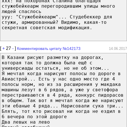
xxx: на похоронах Сталина благодаря
стужебейкеарм перегородившим улицы много
людей спаслось
yyy: "Стужебейкеарм"... Студебеккер для
стужи, армированный? Видимо, какая-то
секретная советская модификация.
[
+
27
-
]
Комментировать цитату №142173
14.06.2017
В Казани рисуют разметку на дорогах,
которая так то должна была ещё с
универсиады остаться, но не об этом...
Я мечтал когда нарисуют полосы по дороге в
Авиастрой... Есть у нас одно место где 4
полосы норм, но из за расширения у макдака
машины лезут в 6 рядов, а уже у светофора
перестраиваются в 4 ряда, конкурс пидорасов
в общем. Так вот я мечтал когда же нарисуют
эти ебаные 4 ряда... Нарисовали сука три...
Блять, тот кто рисовал ни когда не ездил в
6 вечера по этой дороге
Два левых на лево