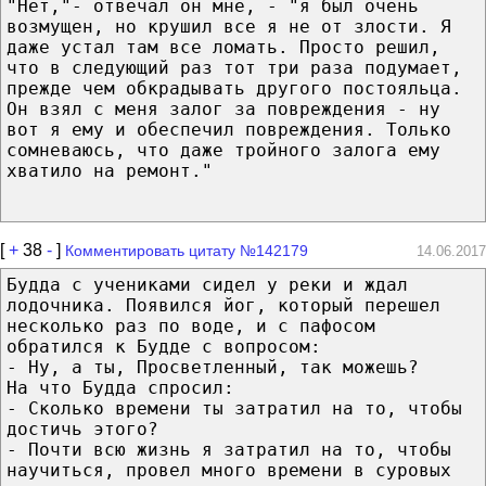
"Нет,"- отвечал он мне, - "я был очень
возмущен, но крушил все я не от злости. Я
даже устал там все ломать. Просто решил,
что в следующий раз тот три раза подумает,
прежде чем обкрадывать другого постояльца.
Он взял с меня залог за повреждения - ну
вот я ему и обеспечил повреждения. Только
сомневаюсь, что даже тройного залога ему
хватило на ремонт."
[
+
38
-
]
Комментировать цитату №142179
14.06.2017
Будда с учениками сидел у реки и ждал
лодочника. Появился йог, который перешел
несколько раз по воде, и с пафосом
обратился к Будде с вопросом:
- Ну, а ты, Просветленный, так можешь?
На что Будда спросил:
- Сколько времени ты затратил на то, чтобы
достичь этого?
- Почти всю жизнь я затратил на то, чтобы
научиться, провел много времени в суровых