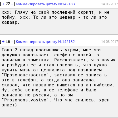
[
+
22
-
]
Комментировать цитату №142183
14.06.2017
xxx: Гляжу на свой последний скрипт, и не
пойму. xxx: То ли это шедевр - то ли это
кадавр.
[
+
19
-
]
Комментировать цитату №142182
14.06.2017
Года 2 назад просыпаюсь утром, мне моя
девушка показывает телефон с какой-то
записью в заметках. Рассказывает, что ночью
я разбудил ее и стал говорить, что нужно
купить мазь от целлюлита под названием
"Прозононствоство", заставил ее записать
это в телефон, а когда она записала,
сказал, что название пишется на английском.
Ну, собственно, в ее телефоне и было
записано по-русски, а потом -
"Prozononstvostvo". Что мне снилось, хрен
знает)