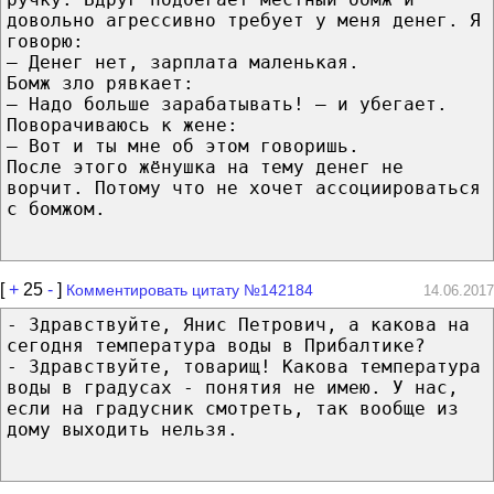
довольно агрессивно требует у меня денег. Я
говорю:
– Денег нет, зарплата маленькая.
Бомж зло рявкает:
– Ηадо больше зарабатывать! – и убегает.
Πоворачиваюсь к жене:
– Вот и ты мне об этом говоришь.
Πосле этого жёнушка на тему денег не
ворчит. Πотому что не хочет ассоциироваться
с бомжом.
[
+
25
-
]
Комментировать цитату №142184
14.06.2017
- Здравствуйте, Янис Петрович, а какова на
сегодня температура воды в Прибалтике?
- Здравствуйте, товарищ! Какова температура
воды в градусах - понятия не имею. У нас,
если на градусник смотреть, так вообще из
дому выходить нельзя.