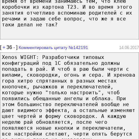
время от времени занимаюсь тем, что клею
коробочки из картона Т23. И во время этого
занятия отчетливо вспоминаю родителей с их
речами и задаю себе вопрос, что же я все
таки делал не так?
[
+
36
-
]
Комментировать цитату №142191
14.06.2017
Xenos WIGHT: Разработчики типовых
конфигураций под 1С обязательно должны
попадать в рай. И чтоб в раю были черти с
вилами, сковородки, огонь и сера. И хренова
гора хитро спрятанных в разных местах
кнопочек, рычажков и переключателей,
которые нужно "только настроить", чтоб
появились обещанные ангелы и облака. При
этом большинство переключателей вообще не
дают видимого эффекта, а остальные изменяют
цвет чертей и форму сковородок. А каждую
неделю рай обновляется, после чего
появляются новые кнопки и переключатели,
все настройки слетают, черти опять берутся