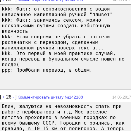
kkk: Факт: от соприкосновения с водой
написанное капиллярной ручкой "плывет"
kkk: Факт: занимаясь сексом, можно
несколькими путями создать избыточную
влажность
kkk: Если вовремя не убрать с постели
распечатки с переводом, сделанным
капиллярной ручкой поверх текста...
kkk: Это первый в моей практике случай,
когда перевод в буквальном смысле пошел по
пecде(
ppp: Про#бали перевод, в общем.
[
+
26
-
]
Комментировать цитату №142188
14.06.2017
Блин, жалуются на невозможность спать при
работе перфоратора и т.д Мое веселое
детство проходило в военных городках по
всему бывшему СССР. Городки строились, как
правило, в 10-15 км от полигонов. А теперь