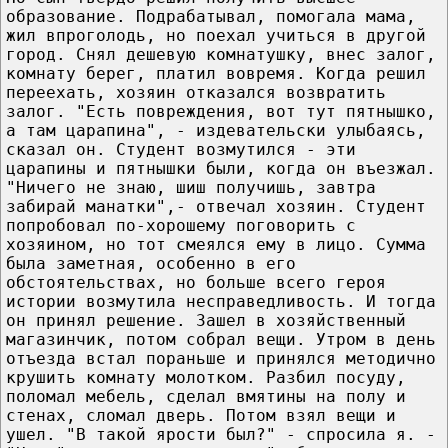
образование. Подрабатывал, помогала мама,
жил впроголодь, но поехал учиться в другой
город. Снял дешевую комнатушку, внес залог,
комнату берег, платил вовремя. Когда решил
переехать, хозяин отказался возвратить
залог. "Есть повреждения, вот тут пятнышко,
а там царапина", - издевательски улыбаясь,
сказал он. Студент возмутился - эти
царапины и пятнышки были, когда он въезжал.
"Ничего не знаю, шиш получишь, завтра
забирай манатки",- отвечал хозяин. Студент
попробовал по-хорошему поговорить с
хозяином, но тот смеялся ему в лицо. Сумма
была заметная, особенно в его
обстоятельствах, но больше всего героя
истории возмутила несправедливость. И тогда
он принял решение. Зашел в хозяйственный
магазинчик, потом собрал вещи. Утром в день
отъезда встал пораньше и принялся методично
крушить комнату молотком. Разбил посуду,
поломал мебель, сделал вмятины на полу и
стенах, сломал дверь. Потом взял вещи и
ушел. "В такой ярости был?" - спросила я. -