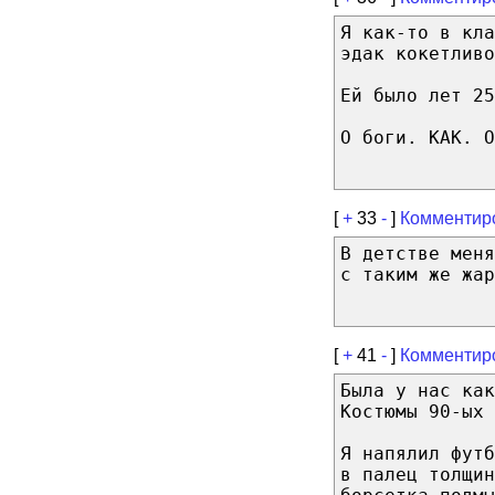
Я как-то в кла
эдак кокетливо
Ей было лет 25
О боги. КАК. О
[
+
33
-
]
Комментир
В детстве меня
с таким же жар
[
+
41
-
]
Комментир
Была у нас как
Костюмы 90-ых
Я напялил фут
в палец толщин