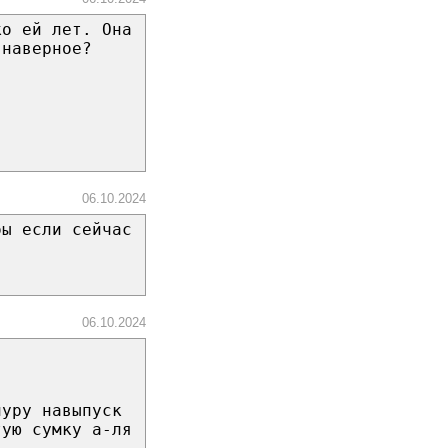
ко ей лет. Она
 наверное?
06.10.2024
бы если сейчас
06.10.2024
пуру навыпуск
тую сумку а-ля