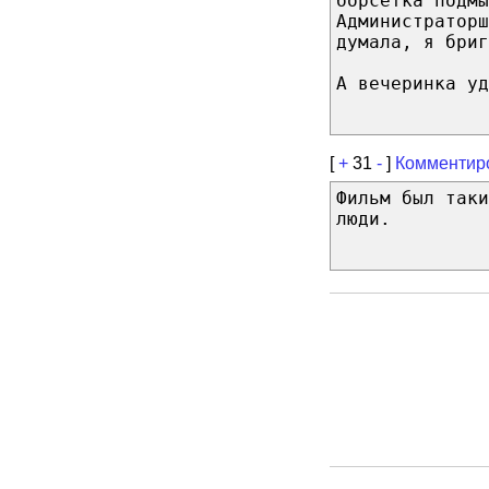
борсетка подмы
Администраторш
думала, я бриг
А вечеринка уд
[
+
31
-
]
Комментир
Фильм был таки
люди.