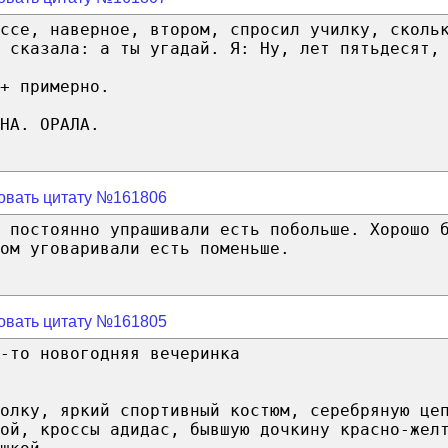
ссе, наверное, втором, спросил училку, сколь
 сказала: а ты угадай. Я: Ну, лет пятьдесят,
+ примерно.
НА. ОРАЛА.
овать цитату №161806
 постоянно упрашивали есть побольше. Хорошо 
ом уговаривали есть поменьше.
овать цитату №161805
-то новогодняя вечеринка
болку, яркий спортивный костюм, серебряную це
ой, кроссы адидас, бывшую дочкину красно-жел