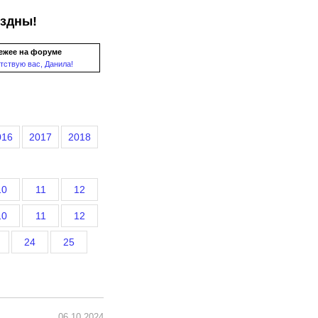
ездны!
ежее на форуме
тствую вас, Данила!
016
2017
2018
10
11
12
10
11
12
24
25
06.10.2024