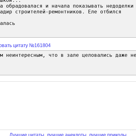
шкой...
а обрадовалася и начала показывать недоделки
адир строителей-ремонтников. Еле отбился
алась
овать цитату №161804
м неинтересным, что в зале целовались даже н
Лучшие цитаты, лучшие анекдоты, лучшие приколы