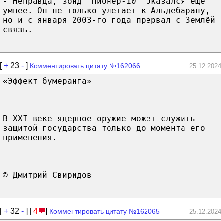
- Неправда, зонд “Пионер-10” оказался ещё
умнее. Он не только улетает к Альдебарану,
но и с января 2003-го года прервал с Землёй
связь.
[
+
23
-
]
Комментировать цитату №162066
25.12.2024
«Эффект бумеранга»
В XXI веке ядерное оружие может служить
защитой государства только до момента его
применения.
© Дмитрий Свиридов
[
+
32
-
] [
4
]
Комментировать цитату №162065
25.12.2024