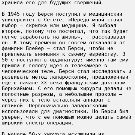
хранила его для будущих свершений.
В 1945 году Берси поступил в медицинский
университет в Сегете. «Передо мной стоял
выбор – скрипка или медицина. Я выбрал
второе, потому что посчитал, что так будет
легче заработать на жизнь», – рассказывал
он. К тому времени он совсем отказался от
фамилии Блейер – стал Берси, чтобы не
привлекать внимания к своему еврейству. В
50-е поступил в ординатуру: именно там ему
пришла в голову идея о телекамере в
человеческом теле. Берси стал исследовать и
развивать метод лапароскопии, предложенный
еще в начале ХХ века французским доктором
Бернхаймом. С его помощью хирурги делали не
полостные разрезы, а небольшие проколы –
через них в тело вставляли аппарат с
оптикой. Первоначально лапароскопию
использовали для диагностики. Но Берси был
уверен, что с ее помощью можно делать самый
широкий спектр операций.
В начале 50-х хирурга исключили из