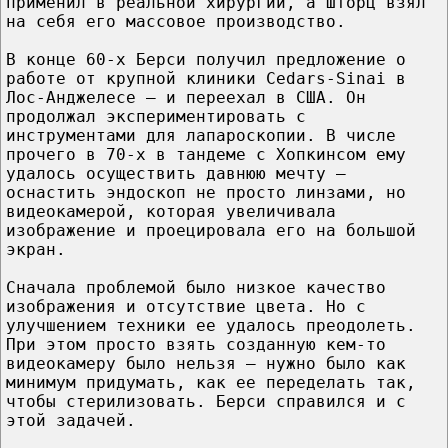
применил в реальной хирургии, а Шторц взял
на себя его массовое производство.
В конце 60-х Берси получил предложение о
работе от крупной клиники Cedars-Sinai в
Лос-Анджелесе – и переехал в США. Он
продолжал экспериментировать с
инструментами для лапароскопии. В числе
прочего в 70-х в тандеме с Хопкинсом ему
удалось осуществить давнюю мечту –
оснастить эндоскоп не просто линзами, но
видеокамерой, которая увеличивала
изображение и проецировала его на большой
экран.
Сначала проблемой было низкое качество
изображения и отсутствие цвета. Но с
улучшением техники ее удалось преодолеть.
При этом просто взять созданную кем-то
видеокамеру было нельзя — нужно было как
минимум придумать, как ее переделать так,
чтобы стерилизовать. Берси справился и с
этой задачей.