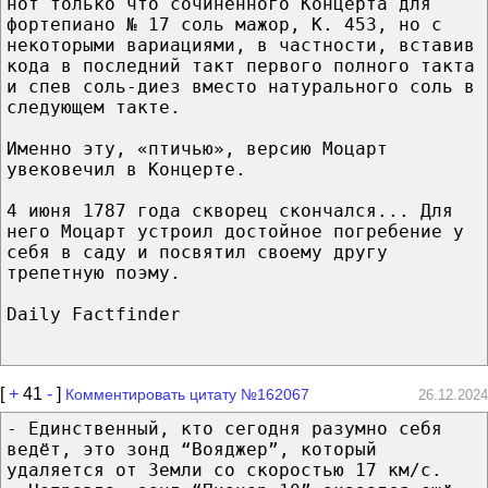
нот только что сочиненного Концерта для
фортепиано № 17 соль мажор, K. 453, но с
некоторыми вариациями, в частности, вставив
кода в последний такт первого полного такта
и спев соль-диез вместо натурального соль в
следующем такте.
Именно эту, «птичью», версию Моцарт
увековечил в Концерте.
4 июня 1787 года скворец скончался... Для
него Моцарт устроил достойное погребение у
себя в саду и посвятил своему другу
трепетную поэму.
Daily Factfinder
[
+
41
-
]
Комментировать цитату №162067
26.12.2024
- Единственный, кто сегодня разумно себя
ведёт, это зонд “Вояджер”, который
удаляется от Земли со скоростью 17 км/с.