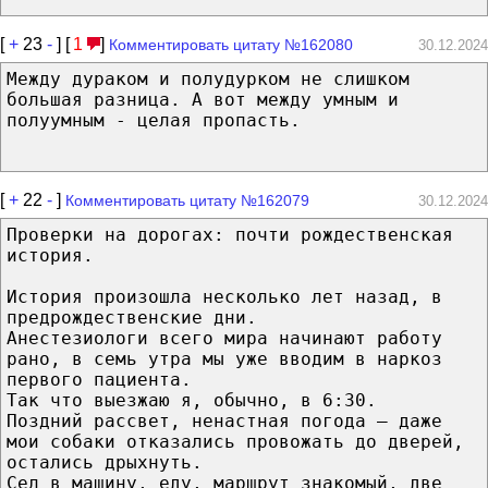
[
+
23
-
] [
1
]
Комментировать цитату №162080
30.12.2024
Между дураком и полудурком не слишком
большая разница. А вот между умным и
полуумным - целая пропасть.
[
+
22
-
]
Комментировать цитату №162079
30.12.2024
Проверки на дорогах: почти рождественская
история.
История произошла несколько лет назад, в
предрождественские дни.
Анестезиологи всего мира начинают работу
рано, в семь утра мы уже вводим в наркоз
первого пациента.
Так что выезжаю я, обычно, в 6:30.
Поздний рассвет, ненастная погода — даже
мои собаки отказались провожать до дверей,
остались дрыхнуть.
Сел в машину, еду, маршрут знакомый, две