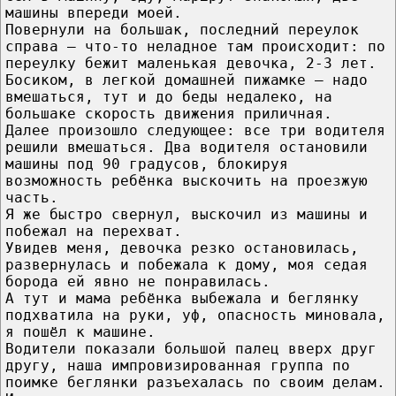
машины впереди моей.
Повернули на большак, последний переулок
справа — что-то неладное там происходит: по
переулку бежит маленькая девочка, 2-3 лет.
Босиком, в легкой домашней пижамке — надо
вмешаться, тут и до беды недалеко, на
большаке скорость движения приличная.
Далее произошло следующее: все три водителя
решили вмешаться. Два водителя остановили
машины под 90 градусов, блокируя
возможность ребёнка выскочить на проезжую
часть.
Я же быстро свернул, выскочил из машины и
побежал на перехват.
Увидев меня, девочка резко остановилась,
развернулась и побежала к дому, моя седая
борода ей явно не понравилась.
А тут и мама ребёнка выбежала и беглянку
подхватила на руки, уф, опасность миновала,
я пошёл к машине.
Водители показали большой палец вверх друг
другу, наша импровизированная группа по
поимке беглянки разъехалась по своим делам.