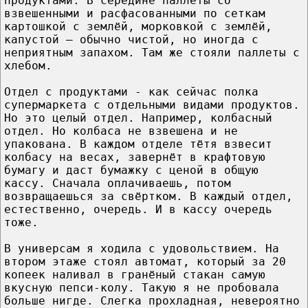
продуктами. В середине паллеты со
взвешенными и расфасованными по сеткам
картошкой с землёй, морковкой с землёй,
капустой – обычно чистой, но иногда с
неприятным запахом. Там же стояли паллеты с
хлебом.
Отдел с продуктами - как сейчас полка
супермаркета с отдельными видами продуктов.
Но это целый отдел. Например, колбасный
отдел. Но колбаса не взвешена и не
упакована. В каждом отделе тётя взвесит
колбасу на весах, завернёт в крафтовую
бумагу и даст бумажку с ценой в общую
кассу. Сначала оплачиваешь, потом
возвращаешься за свёртком. В каждый отдел,
естественно, очередь. И в кассу очередь
тоже.
В универсам я ходила с удовольствием. На
втором этаже стоял автомат, который за 20
копеек наливал в гранёный стакан самую
вкусную пепси-колу. Такую я не пробовала
больше нигде. Слегка прохладная, невероятно