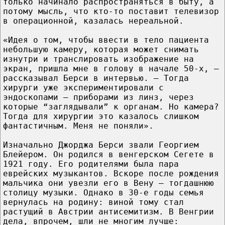
только начинало распространяться в быту, а
потому мысль, что кто-то поставит телевизор
в операционной, казалась нереальной.
«Идея о том, чтобы ввести в тело пациента
небольшую камеру, которая может снимать
изнутри и транслировать изображение на
экран, пришла мне в голову в начале 50-х, –
рассказывал Берси в интервью. – Тогда
хирурги уже экспериментировали с
эндоскопами – приборами из линз, через
которые “заглядывали” к органам. Но камера?
Тогда для хирургии это казалось слишком
фантастичным. Меня не поняли».
Изначально Джорджа Берси звали Георгием
Блейером. Он родился в венгерском Сегете в
1921 году. Его родителями была пара
еврейских музыкантов. Вскоре после рождения
мальчика они увезли его в Вену – тогдашнюю
столицу музыки. Однако в 30-е годы семья
вернулась на родину: виной тому стал
растущий в Австрии антисемитизм. В Венгрии
дела, впрочем, шли не многим лучше: