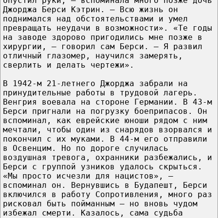
опустил руки, – вспоминала много позже дочь
Джорджа Берси Кэтрин. – Всю жизнь он
поднимался над обстоятельствами и умел
превращать неудачи в возможности». «Те годы
на заводе здорово пригодились мне позже в
хирургии, – говорил сам Берси. – Я развил
отличный глазомер, научился замерять,
сверлить и делать чертежи».
В 1942-м 21-летнего Джорджа забрали на
принудительные работы в трудовой лагерь.
Венгрия воевала на стороне Германии. В 43-м
Берси пригнали на погрузку боеприпасов. Он
вспоминал, как еврейские юноши рядом с ним
мечтали, чтобы один из снарядов взорвался и
покончил с их муками. В 44-м его отправили
в Освенцим. Но по дороге случилась
воздушная тревога, охранники разбежались, и
Берси с группой узников удалось скрыться.
«Мы просто исчезли для нацистов», –
вспоминал он. Вернувшись в Будапешт, Берси
включился в работу Сопротивления, много раз
рисковал быть пойманным – но вновь чудом
избежал смерти. Казалось, сама судьба