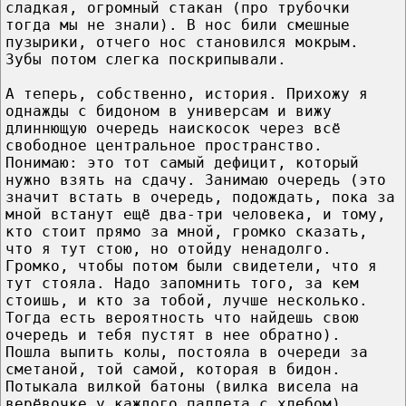
сладкая, огромный стакан (про трубочки
тогда мы не знали). В нос били смешные
пузырики, отчего нос становился мокрым.
Зубы потом слегка поскрипывали.
А теперь, собственно, история. Прихожу я
однажды с бидоном в универсам и вижу
длиннющую очередь наискосок через всё
свободное центральное пространство.
Понимаю: это тот самый дефицит, который
нужно взять на сдачу. Занимаю очередь (это
значит встать в очередь, подождать, пока за
мной встанут ещё два-три человека, и тому,
кто стоит прямо за мной, громко сказать,
что я тут стою, но отойду ненадолго.
Громко, чтобы потом были свидетели, что я
тут стояла. Надо запомнить того, за кем
стоишь, и кто за тобой, лучше несколько.
Тогда есть вероятность что найдешь свою
очередь и тебя пустят в нее обратно).
Пошла выпить колы, постояла в очереди за
сметаной, той самой, которая в бидон.
Потыкала вилкой батоны (вилка висела на
верёвочке у каждого паллета с хлебом),