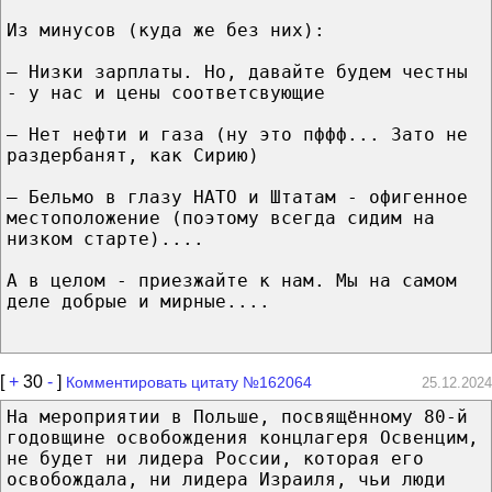
Из минусов (куда же без них):
— Низки зарплаты. Но, давайте будем честны
- у нас и цены соответсвующие
— Нет нефти и газа (ну это пффф... Зато не
раздербанят, как Сирию)
— Бельмо в глазу НАТО и Штатам - офигенное
местоположение (поэтому всегда сидим на
низком старте)....
А в целом - приезжайте к нам. Мы на самом
деле добрые и мирные....
[
+
30
-
]
Комментировать цитату №162064
25.12.2024
На мероприятии в Польше, посвящённому 80-й
годовщине освобождения концлагеря Освенцим,
не будет ни лидера России, которая его
освобождала, ни лидера Израиля, чьи люди