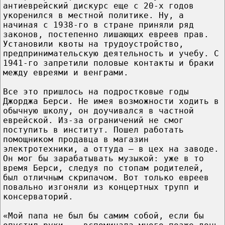
антиеврейский дискурс еще с 20-х годов
укоренился в местной политике. Ну, а
начиная с 1938-го в стране приняли ряд
законов, постепенно лишающих евреев прав.
Установили квоты на трудоустройство,
предпринимательскую деятельность и учебу. С
1941-го запретили половые контакты и браки
между евреями и венграми.
Все это пришлось на подростковые годы
Джорджа Берси. Не имея возможности ходить в
обычную школу, он доучивался в частной
еврейской. Из-за ограничений не смог
поступить в институт. Пошел работать
помощником продавца в магазин
электротехники, а оттуда – в цех на заводе.
Он мог бы зарабатывать музыкой: уже в то
время Берси, следуя по стопам родителей,
был отличным скрипачом. Вот только евреев
повально изгоняли из концертных трупп и
консерваторий.
«Мой папа не был бы самим собой, если бы