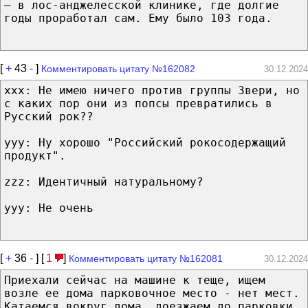
– в лос-анджелесской клинике, где долгие
годы проработал сам. Ему было 103 года.
[
+
43
-
]
Комментировать цитату №162082
30.12.2024
xxx: Не имею ничего против группы Звери, но
с каких пор они из попсы превратились в
Русский рок??
yyy: Ну хорошо "Российский рокосодержащий
продукт".
zzz: Идентичный натуральному?
yyy: Не очень
[
+
36
-
] [
1
]
Комментировать цитату №162081
30.12.2024
Приехали сейчас на машине к теще, ищем
возле ее дома парковочное место - нет мест.
Катаемся вокруг дома, доезжаем до парковки