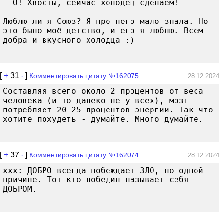
– О! Хвосты, сейчас холодец сделаем!
Люблю ли я Союз? Я про него мало знала. Но
это было моё детство, и его я люблю. Всем
добра и вкусного холодца :)
[
+
31
-
]
Комментировать цитату №162075
28.12.2024
Составляя всего около 2 процентов от веса
человека (и то далеко не у всех), мозг
потребляет 20-25 процентов энергии. Так что
хотите похудеть - думайте. Много думайте.
[
+
37
-
]
Комментировать цитату №162074
28.12.2024
xxx: ДОБРО всегда побеждает ЗЛО, по одной
причине. Тот кто победил называет себя
ДОБРОМ.