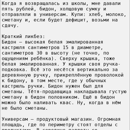
Когда я возвращалась из школы, мне давали
пять рублей, бидон, холщовую сумку и
отправляли в универсам. Купи: хлеб, молоко,
сметану и, если будет дефицит, возьми на
сдачу.
Краткий ликбез:
Бидон – высокая белая эмалированная
кастрюля сантиметров 15 в диаметре,
сантиметров 30 в высоту (не точно, по
ощущениям ребёнка). Сверху крышка, тоже
белая эмалированная. У крышки своя ручка-
подковка. Всё это несётся вертикально за
деревянную ручку, прикреплённую проволокой
к бидону, в том месте, где у обычных
кастрюль ручки. Бидон нужен был для
сметаны. Тётя-продавщица накладывала густую
сметану в бидон половником. Ещё в бидон
можно было наливать квас. Ну, когда в нём
не было сметаны.
Универсам – продуктовый магазин. Огромная
площадь, где по периметру стоят отделы с