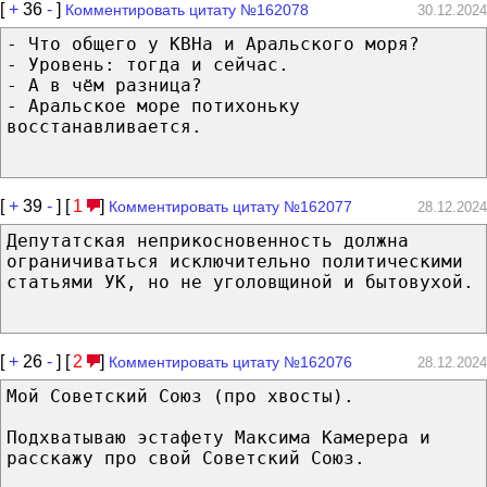
[
+
36
-
]
Комментировать цитату №162078
30.12.2024
- Что общего у КВНа и Аральского моря?
- Уровень: тогда и сейчас.
- А в чём разница?
- Аральское море потихоньку
восстанавливается.
[
+
39
-
] [
1
]
Комментировать цитату №162077
28.12.2024
Депутатская неприкосновенность должна
ограничиваться исключительно политическими
статьями УК, но не уголовщиной и бытовухой.
[
+
26
-
] [
2
]
Комментировать цитату №162076
28.12.2024
Мой Советский Союз (про хвосты).
Подхватываю эстафету Максима Камерера и
расскажу про свой Советский Союз.