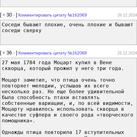
[
+
30
-
]
Комментировать цитату №162069
26.12.2024
Соседи бывают плохие, очень плохие и бывают
соседи сверху
[
+
36
-
]
Комментировать цитату №162068
26.12.2024
27 мая 1784 года Моцарт купил в Вене
скворца, который прожил у него три года.
Моцарт заметил, что птица очень точно
повторяет мелодии, услышав их всего
несколько раз. Но еще более удивительной
была способность птахи вставлять
собственные вариации, и, по всей видимости,
Моцарту нравилось использовать скворца в
качестве суфлера и своего рода «творческого
помощника».
Однажды птица повторила 17 вступительных