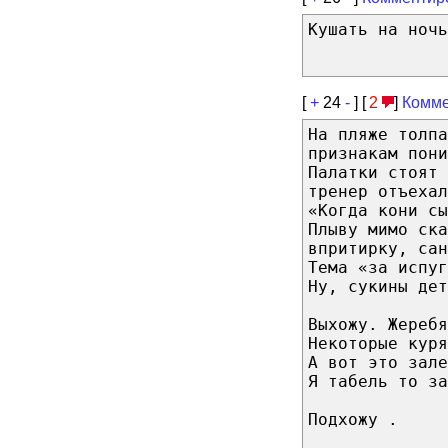
Кушать на ноч
[
+
24
-
] [
2
]
Комме
На пляже толпа
признакам пони
Палатки стоят
тренер отъехал
«Когда кони сы
Плыву мимо ска
впритирку, сан
Тема «за испуг
Ну, сукины дет
Выхожу. Жеребя
Некоторые куря
А вот это зале
Я табель то за
Подхожу .