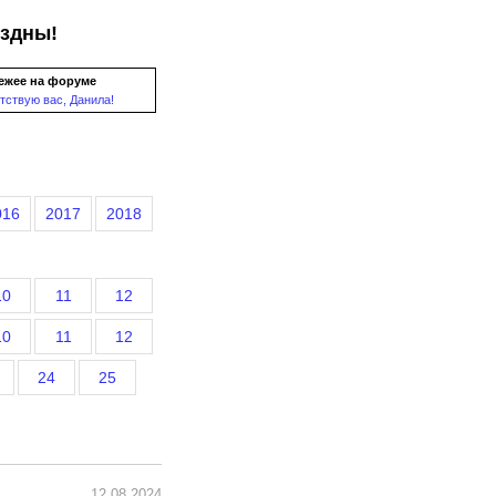
ездны!
ежее на форуме
тствую вас, Данила!
016
2017
2018
10
11
12
10
11
12
24
25
12.08.2024