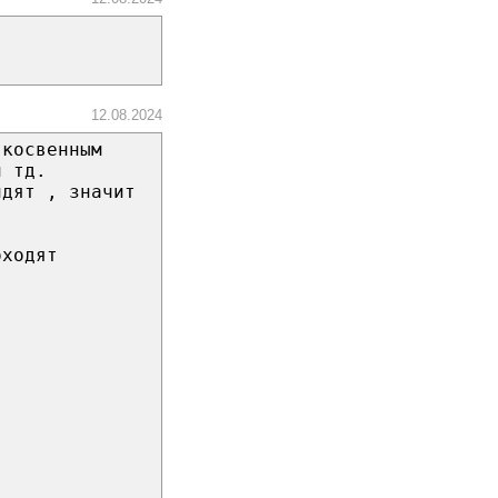
12.08.2024
 косвенным
и тд.
лдят , значит
оходят