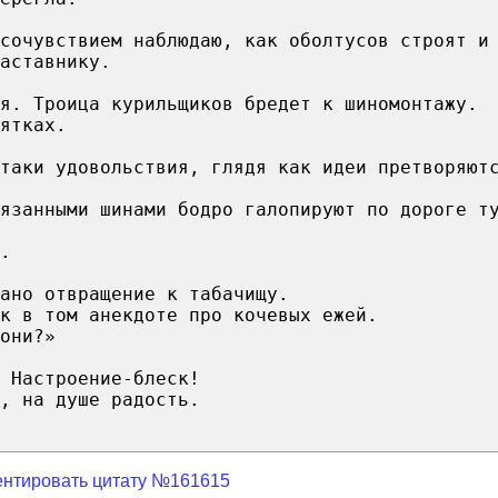
сочувствием наблюдаю, как оболтусов строят и
аставнику.
я. Троица курильщиков бредет к шиномонтажу.
ятках.
таки удовольствия, глядя как идеи претворяют
язанными шинами бодро галопируют по дороге т
.
ано отвращение к табачищу.
к в том анекдоте про кочевых ежей.
они?»
 Настроение-блеск!
, на душе радость.
нтировать цитату №161615