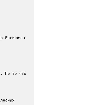
?
ир Василич с
ж. Не то что
елесных