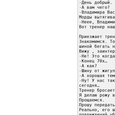
-День добрый. 
-А вам чего?
-Владимира Вас
Морды вытягива
-Неее, Владими
Вот тренер наш
Приезжает трен
Знакомимся. То
шиной бегать н
Вижу , заинтер
-Не! Это когда
-Конец 70х…
-А как?
-Шину от жигу
-А хорошая тем
-Ну! У нас так
сегодня…
Тренер бросает
Я делаю рожу в
Прощаемся.
Прошу передать
Реально, его ш
повреждений уб