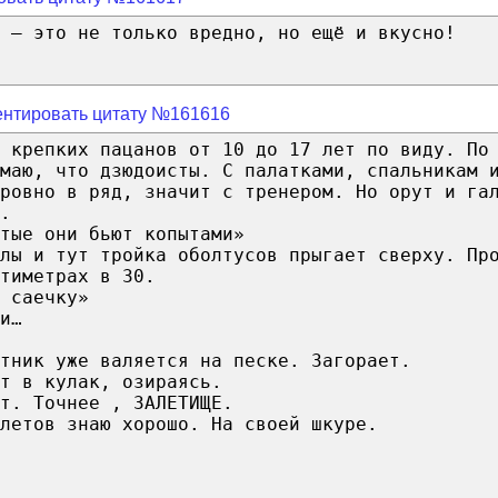
ь – это не только вредно, но ещё и вкусно!
нтировать цитату №161616
 крепких пацанов от 10 до 17 лет по виду. По
маю, что дзюдоисты. С палатками, спальникам 
 ровно в ряд, значит с тренером. Но орут и га
.
тые они бьют копытами»
лы и тут тройка оболтусов прыгает сверху. Пр
тиметрах в 30.
 саечку»
и…
тник уже валяется на песке. Загорает.
т в кулак, озираясь.
т. Точнее , ЗАЛЕТИЩЕ.
летов знаю хорошо. На своей шкуре.