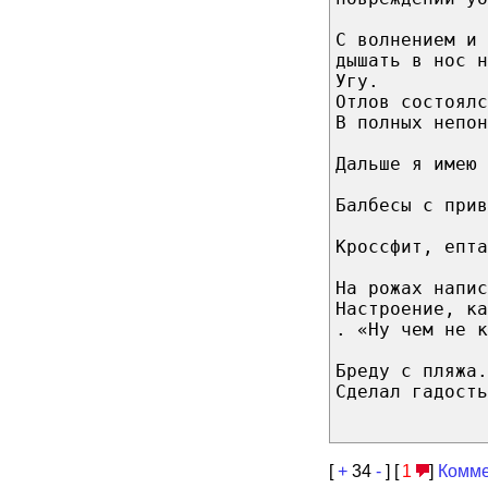
С волнением и 
дышать в нос н
Угу.
Отлов состоялс
В полных непон
Дальше я имею 
Балбесы с прив
Кроссфит, епта
На рожах напис
Настроение, ка
. «Ну чем не к
Бреду с пляжа.
Сделал гадость
[
+
34
-
] [
1
]
Комме