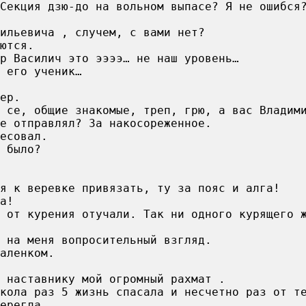
Секция дзю-до на вольном выпасе? Я не ошибся
ильевича , случем, с вами нет?
ются.
р Василич это ээээ… не наш уровень…
 его ученик…
ер.
 се, общие знакомые, треп, грю, а вас Владим
е отправлял? За накосореженное.
есовал.
 было?
ля к веревке привязать, ту за пояс и алга!
а!
 от курения отучали. Так ни одного курящего 
 на меня вопросительный взгляд.
аленком.
 наставнику мой огромный рахмат .
кола раз 5 жизнь спасала и несчетно раз от т
ерегла.