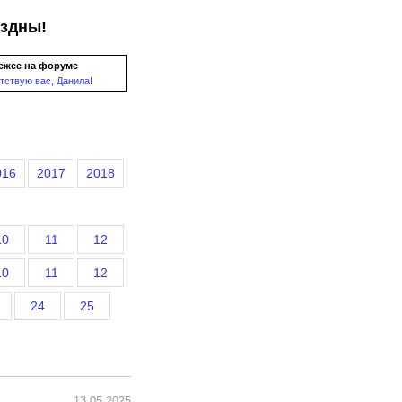
ездны!
ежее на форуме
тствую вас, Данила!
016
2017
2018
10
11
12
10
11
12
24
25
13.05.2025