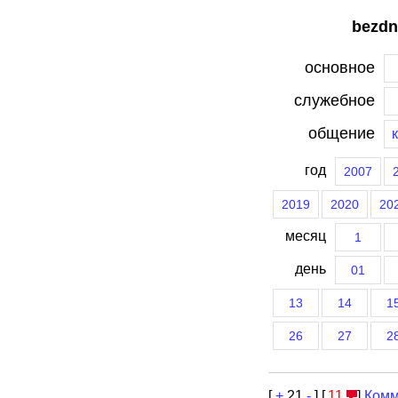
bezdn
основное
служебное
общение
год
2007
2019
2020
20
месяц
1
день
01
13
14
1
26
27
2
[
+
21
-
] [
11
]
Комм