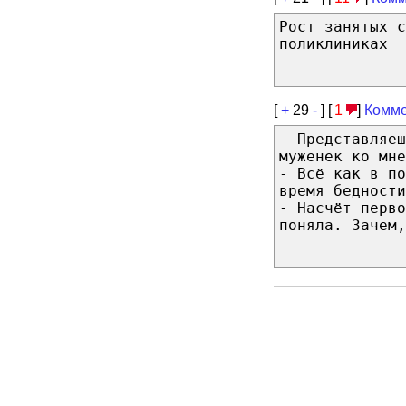
Рост занятых 
поликлиниках
[
+
29
-
] [
1
]
Комме
- Представляеш
муженек ко мне
- Всё как в по
время бедности
- Насчёт перво
поняла. Зачем,