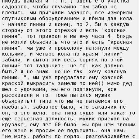
нибудь важная и т. п. ) вдоль его участка
садового, чтобы случайно там забор не
влепить. мы приехали заранее, все измерили
спутниковым оборудованием и вбили два кола
- начало линии и конец. по 2, 5м в каждую
сторону от этого отрезка и есть "красная
линия". тот приехал и мы ему часа 4! блядь
не могли объяснить что это и есть "красная
линия". мы уже и проволоку натянули между
кольями, и четыре кола по краям "линии"
забили, и вытоптали весь сорняк по этой
линииЕ тот талдычит: "не то. как должно
быть? я не знаю. но не так. хочу красную
линию. ", мы уже предлагали ему красной
краской выкрасить замелю по ней)) мимо дед
шел с удочками, мы его подтянули, все
рассказали и тот тоже пытался мужик
объяснить)) типа что мы не пытаемся его
наебать). забавное было, что заказчик не
он, а его жена. она типа судья или какая-то
еще серьезная должность. мужик приехал на
крузаке, ему лет 60 было. мы при нем звоним
его жене и просим ее подъехать. она нам:
"не могу. работы по горло. разговаривайте с