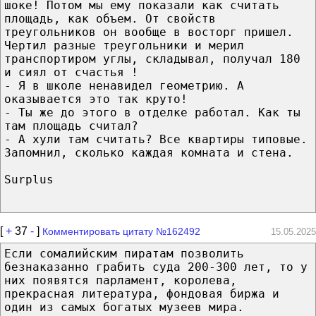
шоке! Потом мы ему показали как считать
площадь, как объем. От свойств
треугольников он вообще в восторг пришел.
Чертил разные треугольники и мерил
транспортиром углы, складывал, получал 180
и сиял от счастья !
- Я в школе ненавидел геометрию. А
оказывается это так круто!
- Ты же до этого в отделке работал. Как ты
там площадь считал?
- А хули там считать? Все квартиры типовые.
Запомнил, сколько каждая комната и стена.
Surplus
[
+
37
-
]
Комментировать цитату №162492
15.05.2025
Если сомалийским пиратам позволить
безнаказанно грабить суда 200-300 лет, то у
них появятся парламент, королева,
прекрасная литература, фондовая биржа и
один из самых богатых музеев мира.