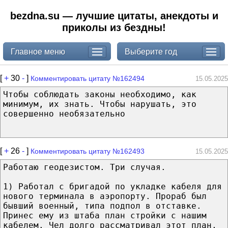
bezdna.su — лучшие цитаты, анекдоты и
приколы из бездны!
Главное меню
Выберите год
[
+
30
-
]
Комментировать цитату №162494
15.05.2025
Чтобы соблюдать законы необходимо, как
минимум, их знать. Чтобы нарушать, это
совершенно необязательно
[
+
26
-
]
Комментировать цитату №162493
15.05.2025
Работаю геодезистом. Три случая.
1) Работал с бригадой по укладке кабеля для
нового терминала в аэропорту. Прораб был
бывший военный, типа подпол в отставке.
Принес ему из штаба план стройки с нашим
кабелем. Чел долго рассматривал этот план,