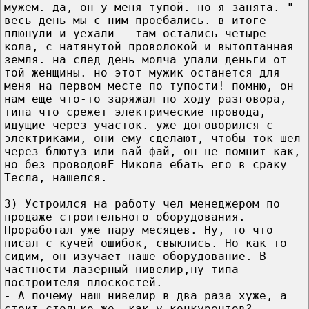
мужем. да, он у меня тупой. но я занята. "
весь день мы с ним проебались. в итоге
плюнули и уехали - там остались четыре
кола, с натянутой проволокой и вытоптанная
земля. на след день молча упали деньги от
той женщины. но этот мужик останется для
меня на первом месте по тупости! помню, он
нам еще что-то заряжал по ходу разговора,
типа что срежет электрические провода,
идущие через участок. уже договорился с
электриками, они ему сделают, чтобы ток шел
через блютуз или вай-фай, он не помнит как,
но без проводовЕ Никола ебать его в сраку
Тесла, нашелся.
3) Устроился на работу чел менеджером по
продаже строительного оборудования.
Проработал уже пару месяцев. Ну, то что
писал с кучей ошибок, свыклись. Но как то
сидим, он изучает наше оборудование. В
частности лазерный нивелир,ну типа
построителя плоскостей.
- А почему наш нивелир в два раза хуже, а
стоит столько же, как у конкурентов?