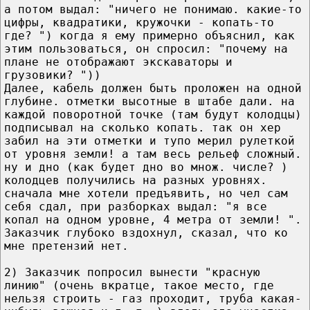
а потом выдал: "ничего не понимаю. какие-то
цифры, квадратики, кружочки - копать-то
где? ") когда я ему примерно объяснил, как
этим пользоваться, он спросил: "почему на
плане не отображают экскаваторы и
грузовики? "))
Далее, кабель должен быть проложен на одной
глубине. отметки высотные в штабе дали. на
каждой поворотной точке (там будут колодцы)
подписывал на сколько копать. так он хер
забил на эти отметки и тупо мерил рулеткой
от уровня земли! а там весь рельеф сложный.
ну и дно (как будет дно во множ. числе? )
колодцев получились на разных уровнях.
сначала мне хотели предъявить, но чел сам
себя сдал, при разборках выдал: "я все
копал на одном уровне, 4 метра от земли! ".
Заказчик глубоко вздохнул, сказал, что ко
мне претензий нет.
2) Заказчик попросил вынести "красную
линию" (очень вкратце, такое место, где
нельзя строить - газ проходит, труба какая-