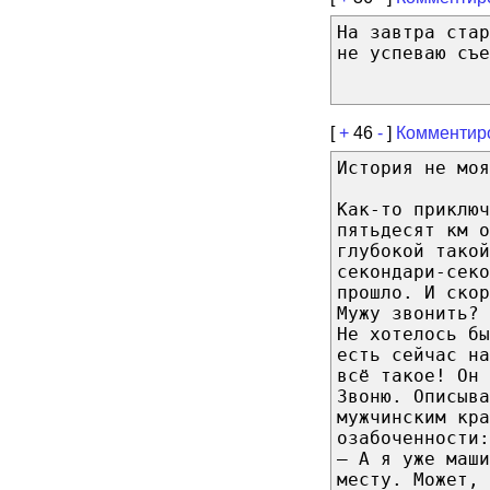
На завтра стар
не успеваю съе
[
+
46
-
]
Комментир
История не моя
Как-то приключ
пятьдесят км о
глубокой такой
секондари-секо
прошло. И скор
Мужу звонить? 
Не хотелось бы
есть сейчас н
всё такое! Он 
Звоню. Описыва
мужчинским кра
озабоченности:
— А я уже маши
месту. Может, 