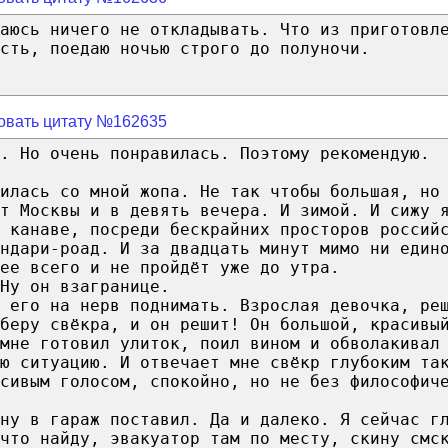
аюсь ничего не откладывать. Что из приготовл
сть, поедаю ночью строго до полуночи.
овать цитату №162635
. Но очень понравилась. Поэтому рекомендую.
илась со мной жопа. Не так чтобы большая, но
т Москвы и в девять вечера. И зимой. И сижу 
 канаве, посреди бескрайних просторов россий
ндари-роад. И за двадцать минут мимо ни един
ее всего и не пройдёт уже до утра.
Ну он взагранице.
 его на нерв поднимать. Взрослая девочка, ре
аберу свёкра, и он решит! Он большой, красивы
мне готовил улиток, поил вином и обволакивал
ю ситуацию. И отвечает мне свёкр глубоким та
сивым голосом, спокойно, но не без философич
ну в гараж поставил. Да и далеко. Я сейчас г
что найду, эвакуатор там по месту, скину смс