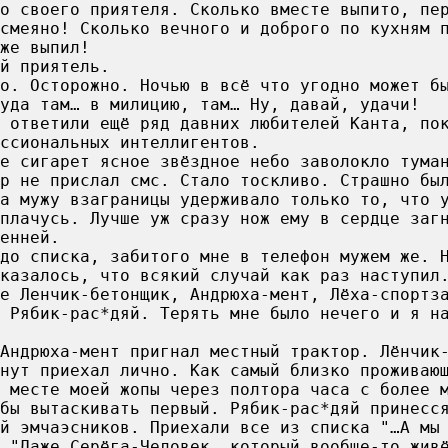
о своего приятеля. Сколько вместе выпито, пе
смеяно! Сколько вечного и доброго по кухням 
же выпил!
й приятель.
то. Осторожно. Ночью в всё что угодно может б
уда там… в милицию, там… Ну, давай, удачи!
 ответили ещё ряд давних любителей Канта, по
ссиональных интеллигентов.
е сигарет ясное звёздное небо заволокло тума
р не прислал смс. Стало тоскливо. Страшно бы
а мужу взаграницы удерживало только то, что 
сплачусь. Лучше уж сразу нож ему в сердце заг
енней.
до списка, забитого мне в телефон мужем же. 
казалось, что всякий случай как раз наступил
е Ленчик-бетонщик, Андрюха-мент, Лёха-спортз
 Рябик-рас*дяй. Терять мне было нечего и я н
Андрюха-мент пригнал местный трактор. Лёнчик
нут приехал лично. Как самый близко проживаю
 месте моей жопы через полтора часа с более 
бы вытаскивать первый. Рябик-рас*дяй принесс
й эмчаэсников. Приехали все из списка "…А мы
 "Даже Серёга-Человек, который вообще-то жив