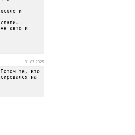
весело и
ослали…
 же авто и
01.07.2025
 Потом те, кто
усировался на