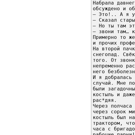
Набрала давнег
обсуждено и об
— Это!.. А я у
— Сказал стары
— Но ты там э
— звони там… к
Примерно то же
и прочих профе
На второй пачк
снегопад. Свёк
того. От звонк
непременно ра
него безболезн
И я добралась 
случай. Мне по
были загадочны
костыль и даже
рас*дяя.
Через полчаса 
через сорок ми
костыль был на
трактором, что
часа с бригадо
рабочие парни!