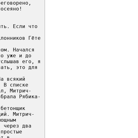
реговорено,
посеяно!
ыть. Если что
клонников Гёте
ном. Начался
ло уже и до
услышав его, я
нать, это для
На всякий
. В списке
ал, Митрич-
абрала Рябика-
-бетонщик
щий. Митрич-
мощным
я через два
 простые
ёт в