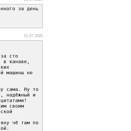
енного за день
01.07.2025
 за сто
я в канаве,
ских
ой машины не
шу сама. Ну то
й, надёжный и
 цитатами!
ким своим
еской
ляну чё там по
кой.