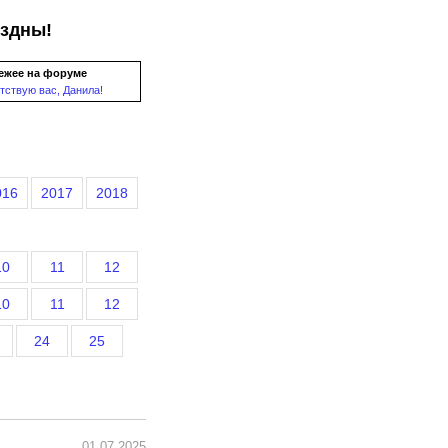
ездны!
ежее на форуме
тствую вас, Данила!
016
2017
2018
10
11
12
10
11
12
24
25
01.07.2025