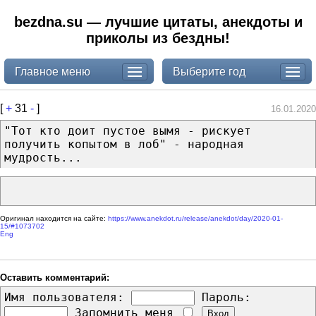
bezdna.su — лучшие цитаты, анекдоты и
приколы из бездны!
Главное меню
Выберите год
[
+
31
-
]
16.01.2020
"Тот кто доит пустое вымя - рискует
получить копытом в лоб" - народная
мудрость...
Оригинал находится на сайте:
https://www.anekdot.ru/release/anekdot/day/2020-01-
15/#1073702
Eng
Оставить комментарий:
Имя пользователя:
Пароль:
Запомнить меня