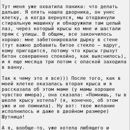
Тут меня уже охватила паника: что делать
дальше. Я опять нашла дворника, он унес
клетку, а когда вернулся, мы отодвинули
стиральную машинку и обнаружили там целый
лаз, через который крысы ко мне и шастали
прям с улицы. В общем, все закончилось
хорошо: мне забетонировали дырку в стене
(тут важно добавить битое стекло – вдруг,
кому пригодится, потому что крысы грызут
бетон совершенно спокойно, как выяснилось),
и я еще месяца три потом с опаской заходила
в ванну.
Так к чему это я все))) После того, как в
моей клетке оказалась вторая крыса и я
рассказала об этом маме (у мамы хорошее
чувство юмора), она сказала: «Помнишь, ты в
школе крысу хотела? (я, конечно, об этом
уже и не помнила). Ну вот: твое желание
исполнилось и даже в двойном размере)
Шутница!
А я, вообще-то, уже хотела любящего и