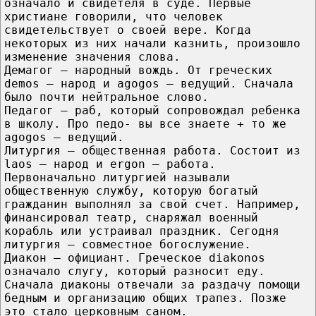
означало и свидетеля в суде. Первые
христиане говорили, что человек
свидетельствует о своей вере. Когда
некоторых из них начали казнить, произошло
изменение значения слова.
Демагог — народный вождь. От греческих
demos — народ и agogos — ведущий. Сначала
было почти нейтральное слово.
Педагог — раб, который сопровождал ребенка
в школу. Про педо- вы все знаете + то же
agogos — ведущий.
Литургия — общественная работа. Состоит из
laos — народ и ergon — работа.
Первоначально литургией называли
общественную службу, которую богатый
гражданин выполнял за свой счет. Например,
финансировал театр, снаряжал военный
корабль или устраивал праздник. Сегодня
литургия — совместное богослужение.
Диакон — официант. Греческое diakonos
означало слугу, который разносит еду.
Сначала диаконы отвечали за раздачу помощи
бедным и организацию общих трапез. Позже
это стало церковным саном.