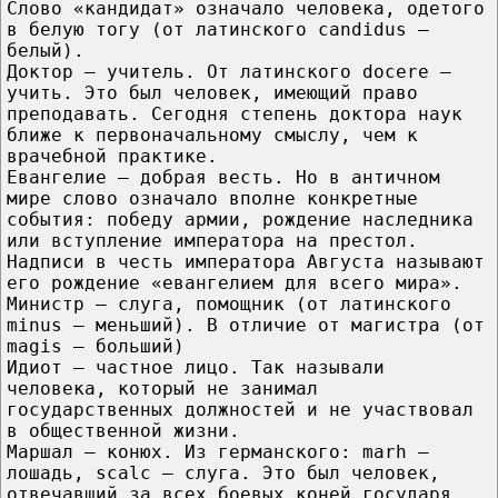
Слово «кандидат» означало человека, одетого
в белую тогу (от латинского candidus —
белый).
Доктор — учитель. От латинского docere —
учить. Это был человек, имеющий право
преподавать. Сегодня степень доктора наук
ближе к первоначальному смыслу, чем к
врачебной практике.
Евангелие — добрая весть. Но в античном
мире слово означало вполне конкретные
события: победу армии, рождение наследника
или вступление императора на престол.
Надписи в честь императора Августа называют
его рождение «евангелием для всего мира».
Министр — слуга, помощник (от латинского
minus — меньший). В отличие от магистра (от
magis — больший)
Идиот — частное лицо. Так называли
человека, который не занимал
государственных должностей и не участвовал
в общественной жизни.
Маршал — конюх. Из германского: marh —
лошадь, scalc — слуга. Это был человек,
отвечавший за всех боевых коней государя.