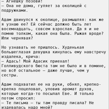
– Агнешку позови!
– Она не дома, гуляет за околицей с
подружками.
Адам двинулся к околице, размышляя: как же
я узнаю ее? Ей сейчас должно быть лет
восемнадцать, совсем взрослая. Да я и не
помню толком, какая она была. Рыжая вроде?
Или чернявая?
Но узнавать не пришлось. Худенькая
большеглазая девушка кинулась ему навстречу
издалека, крича:
– Адась! Мой Адасик приехал!
Голливудского бюста там не было и в помине,
но всё остальное – даже лучше, чем у
сестры.
Адам подхватил ее на руки, обнял, крепко-
крепко поцеловал, уловив аромат духов,
которые когда-то посылал Еве. И только
потом спросил:
– Те письма – ты там правду писала? Не
издевалась надо мной?