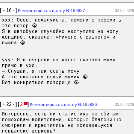
[
+
16
-
]
Комментировать цитату №163927
04.08.2026
xxx: Оооо, пожалуйста, помогите пережить
это позор 😭.
Я в автобусе случайно наступила на ногу
женщине, сказала: «Ничего страшного» и
вышла 😭
yyy: Я в очереди на кассе сказала мужу
прямо в ухо:
— Слушай, я так ссать хочу!
А это оказался левый мужик 😭
Вот конкретное позорище 😭
[
+
22
-
] [
2
]
Комментировать цитату №163926
03.08.2026
Интересно, есть ли статистика по сбитым
пешеходам водителями, которые благочинно
смотрели и крестились на показавшуюся
невдалеке церковь?