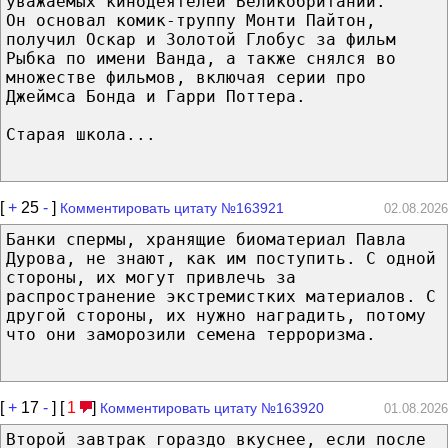
уважаемых кинодеятелей Великобритании.
Он основал комик-труппу Монти Пайтон,
получил Оскар и Золотой Глобус за фильм
Рыбка по имени Ванда, а также снялся во
множестве фильмов, включая серии про
Джеймса Бонда и Гарри Поттера.
Старая школа...
[
+
25
-
]
Комментировать цитату №163921
02.08.2026
Банки спермы, хранящие биоматериал Павла
Дурова, не знают, как им поступить. С одной
стороны, их могут привлечь за
распространение экстремистких материалов. С
другой стороны, их нужно наградить, потому
что они заморозили семена терроризма.
[
+
17
-
] [
1
]
Комментировать цитату №163920
01.08.2026
Второй завтрак гораздо вкуснее, если после