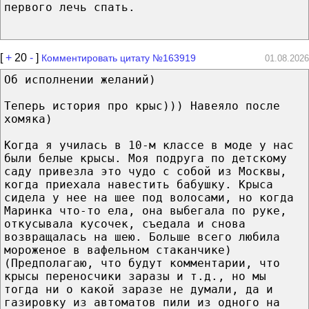
первого лечь спать.
[
+
20
-
]
Комментировать цитату №163919
01.08.2026
Об исполнении желаний)
Теперь история про крыс))) Навеяло после
хомяка)
Когда я училась в 10-м классе в моде у нас
были белые крысы. Моя подруга по детскому
саду привезла это чудо с собой из Москвы,
когда приехала навестить бабушку. Крыса
сидела у нее на шее под волосами, но когда
Маринка что-то ела, она выбегала по руке,
откусывала кусочек, съедала и снова
возвращалась на шею. Больше всего любила
мороженое в вафельном стаканчике)
(Предполагаю, что будут комментарии, что
крысы переносчики заразы и т.д., но мы
тогда ни о какой заразе не думали, да и
газировку из автоматов пили из одного на