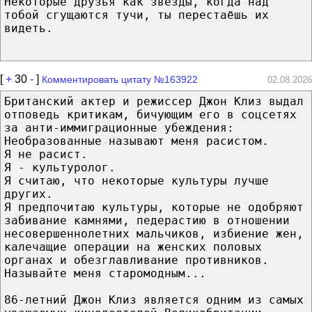
Некоторые друзья как звёзды, когда над
тобой сгущаются тучи, ты перестаёшь их
видеть.
[
+
30
-
]
Комментировать цитату №163922
02.08.2026
Британский актер и режиссер Джон Клиз выдал
отповедь критикам, бичующим его в соцсетях
за анти-иммиграционные убеждения:
Необразованные называют меня расистом.
Я не расист.
Я - культуролог.
Я считаю, что некоторые культуры лучше
других.
Я предпочитаю культуры, которые не одобряют
забивание камнями, педерастию в отношении
несовершеннолетних мальчиков, избиение жен,
калечащие операции на женских половых
органах и обезглавливание противников.
Называйте меня старомодным...
86-летний Джон Клиз является одним из самых