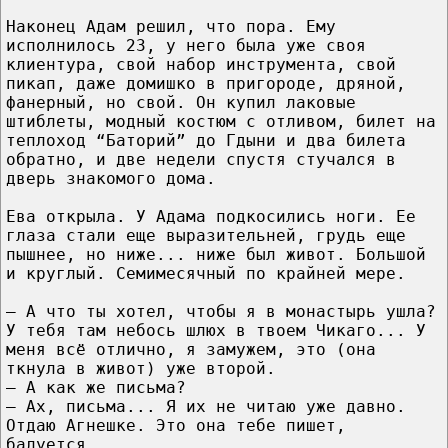
Наконец Адам решил, что пора. Ему
исполнилось 23, у него была уже своя
клиентура, свой набор инструмента, свой
пикап, даже домишко в пригороде, дряной,
фанерный, но свой. Он купил лаковые
штиблеты, модный костюм с отливом, билет на
теплоход “Баторий” до Гдыни и два билета
обратно, и две недели спустя стучался в
дверь знакомого дома.
Ева открыла. У Адама подкосились ноги. Ее
глаза стали еще выразительней, грудь еще
пышнее, но ниже... ниже был живот. Большой
и круглый. Семимесячный по крайней мере.
– А что ты хотел, чтобы я в монастырь ушла?
У тебя там небось шлюх в твоем Чикаго... У
меня всё отлично, я замужем, это (она
ткнула в живот) уже второй.
– А как же письма?
– Ах, письма... Я их не читаю уже давно.
Отдаю Агнешке. Это она тебе пишет,
балуется.