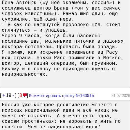
Лена Автонюк («у неё экзамены, сессия») и
сослуживец доктор Бранд («он у вас сейчас
человек известный»). Рамаз шил один: ещё
сухожилие, ещё один нерв.
— Я как по натянутой проволоке шёл: стоит
оглянуться — и упадёшь…
Через 9 часов, когда были наложены
последние швы, маленькие пяточки в ладонях
доктора потеплели… Пропасть была позади.
Я помню, как искренне переживала за Расу
вся страна. Ножки Расе пришивали в Москве,
доктор, делавший операцию, был грузином.
Никому и в голову не приходило думать о
национальностях.
[
+
19
-
] [
8
]
Комментировать цитату №163915
31.07.2026
Россия уже которое десятилетие мечется в
поисках национальной идеи и всё никак не
может её отыскать. А у меня есть одна,
совсем простенькая: не воровать и жить по
совести. Чем не национальная идея?