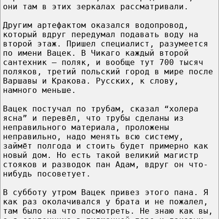
они там в этих зеркалах рассматривали.
Другим артефактом оказался водопровод,
который вдруг передумал подавать воду на
второй этаж. Пришел специалист, разумеется
по имени Вацек. В Чикаго каждый второй
сантехник – поляк, и вообще тут 700 тысяч
поляков, третий польский город в мире после
Варшавы и Кракова. Русских, к слову,
намного меньше.
Вацек постучал по трубам, сказал “холера
ясна” и перевёл, что трубы сделаны из
неправильного материала, проложены
неправильно, надо менять всю систему,
займёт полгода и стоить будет примерно как
новый дом. Но есть такой великий магистр
стояков и разводок пан Адам, вдруг он что-
нибудь посоветует.
В субботу утром Вацек привез этого пана. Я
как раз околачивался у брата и не пожалел,
там было на что посмотреть. Не знаю как вы,