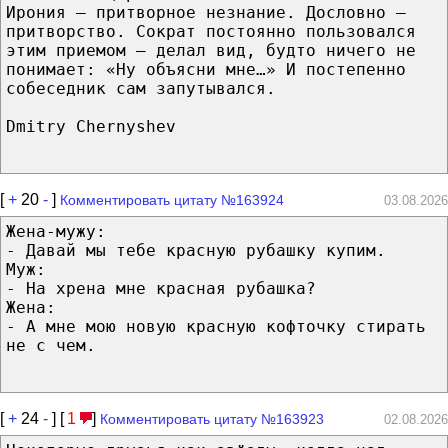
Ирония — притворное незнание. Дословно —
притворство. Сократ постоянно пользовался
этим приемом — делал вид, будто ничего не
понимает: «Ну объясни мне…» И постепенно
собеседник сам запутывался.
Dmitry Chernyshev
[
+
20
-
]
Комментировать цитату №163924
03.08.2026
Жена-мужу:
- Давай мы тебе красную рубашку купим.
Муж:
- На хрена мне красная рубашка?
Жена:
- А мне мою новую красную кофточку стирать
не с чем.
[
+
24
-
] [
1
]
Комментировать цитату №163923
02.08.2026