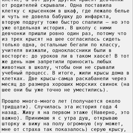
от родителей скрывали. Одна поставила
клетку с крысенком в шкаф, где лежало белье
и чуть не довела бабушку до инфаркта,
вторую подругу тоже быстро спалили – но это
уже отдельная история. В школу с ними
девчонки пришли ровно один раз, потому что
из трех крысят на шее согласилась сидеть
только одна, остальные бегали по классу,
учителя визжали, одноклассники были в
восторге: до уроков ли в таком хаосе! В тот
же день нам запретили приносить любых
животных в школу, чтобы они не срывали
учебный процесс. В итоге, жили крысы дома в
клетках. Две крысы-самца раскабанели через
месяц до размера хороших морских свинок (на
шее они бы уже точно не уместились).
Прошло много-много лет (получается около
тридцати). Случилась эта история года 4
назад. Живу я на первом этаже (Наверно, это
важно). Принимаю я с утра душ, открываю
шторку и вижу на полу огромную (ну может,
мне от страха так показалось) серую крысу,