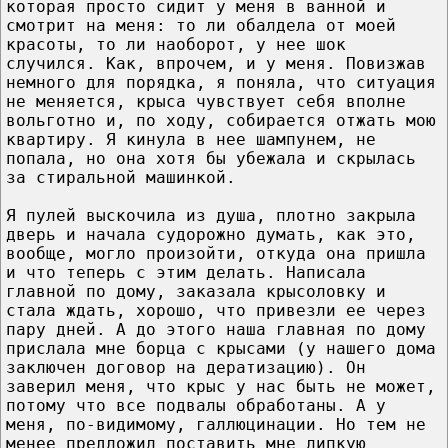
которая просто сидит у меня в ванной и
смотрит на меня: то ли обалдела от моей
красоты, то ли наоборот, у нее шок
случился. Как, впрочем, и у меня. Повизжав
немного для порядка, я поняла, что ситуация
не меняется, крыса чувствует себя вполне
вольготно и, по ходу, собирается отжать мою
квартиру. Я кинула в нее шампунем, не
попала, но она хотя бы убежала и скрылась
за стиральной машинкой.
Я пулей выскочила из душа, плотно закрыла
дверь и начала судорожно думать, как это,
вообще, могло произойти, откуда она пришла
и что теперь с этим делать. Написала
главной по дому, заказала крысоловку и
стала ждать, хорошо, что привезли ее через
пару дней. А до этого наша главная по дому
прислала мне борца с крысами (у нашего дома
заключен договор на дератизацию). Он
заверил меня, что крыс у нас быть не может,
потому что все подвалы обработаны. А у
меня, по-видимому, галлюцинации. Но тем не
менее предложил поставить мне липкую