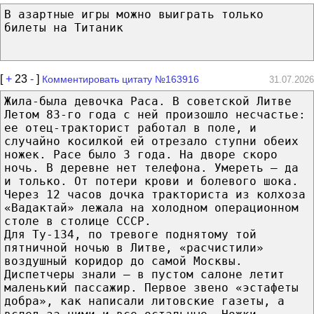
В азартные игры можно выиграть только
билеты на Титаник
[
+
23
-
]
Комментировать цитату №163916
31.07.2026
Жила-была девочка Раса. В советской Литве
Летом 83-го года с ней произошло несчастье:
ее отец-тракторист работал в поле, и
случайно косилкой ей отрезало ступни обеих
ножек. Расе было 3 года. На дворе скоро
ночь. В деревне нет телефона. Умереть — да
и только. От потери крови и болевого шока.
Через 12 часов дочка тракториста из колхоза
«Вадактай» лежала на холодном операционном
столе в столице СССР.
Для Ту-134, по тревоге поднятому той
пятничной ночью в Литве, «расчистили»
воздушный коридор до самой Москвы.
Диспетчеры знали — в пустом салоне летит
маленький пассажир. Первое звено «эстафеты
добра», как написали литовские газеты, а