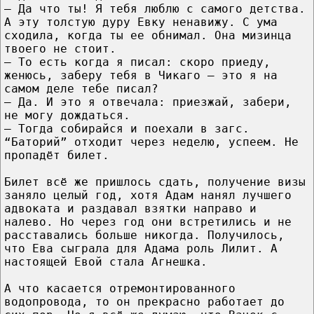
– Да что ты! Я тебя люблю с самого детства.
А эту толстую дуру Евку ненавижу. С ума
сходила, когда ты ее обнимал. Она мизинца
твоего не стоит.
– То есть когда я писал: скоро приеду,
женюсь, заберу тебя в Чикаго – это я на
самом деле тебе писал?
– Да. И это я отвечала: приезжай, забери,
не могу дождаться.
– Тогда собирайся и поехали в загс.
“Баторий” отходит через неделю, успеем. Не
пропадёт билет.
Билет всё же пришлось сдать, получение визы
заняло целый год, хотя Адам нанял лучшего
адвоката и раздавал взятки направо и
налево. Но через год они встретились и не
расставались больше никогда. Получилось,
что Ева сыграла для Адама роль Лилит. А
настоящей Евой стала Агнешка.
А что касается отремонтированного
водопровода, то он прекрасно работает до