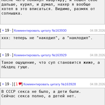
дальше, курил, и думал, нахер я вообще
хотел в это вписаться. Видимо, размяк от
солнышка.
[
+
19
-
]
Комментировать цитату №163930
04.08.2026
xxx: теперь не "накодил", а "наклодил".
[
+
19
-
]
Комментировать цитату №163929
04.08.2026
Такое ощущение, что суп становится жиже, а
п&здец гуще.
[
+
19
-
] [
1
]
Комментировать цитату №163928
04.08.2026
В СССР секса не было, а дети были.
Сейчас секса полно, а детей нет.