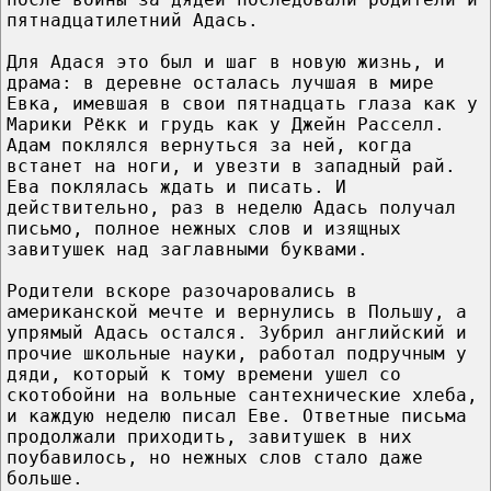
пятнадцатилетний Адась.
Для Адася это был и шаг в новую жизнь, и
драма: в деревне осталась лучшая в мире
Евка, имевшая в свои пятнадцать глаза как у
Марики Рёкк и грудь как у Джейн Расселл.
Адам поклялся вернуться за ней, когда
встанет на ноги, и увезти в западный рай.
Ева поклялась ждать и писать. И
действительно, раз в неделю Адась получал
письмо, полное нежных слов и изящных
завитушек над заглавными буквами.
Родители вскоре разочаровались в
американской мечте и вернулись в Польшу, а
упрямый Адась остался. Зубрил английский и
прочие школьные науки, работал подручным у
дяди, который к тому времени ушел со
скотобойни на вольные сантехнические хлеба,
и каждую неделю писал Еве. Ответные письма
продолжали приходить, завитушек в них
поубавилось, но нежных слов стало даже
больше.