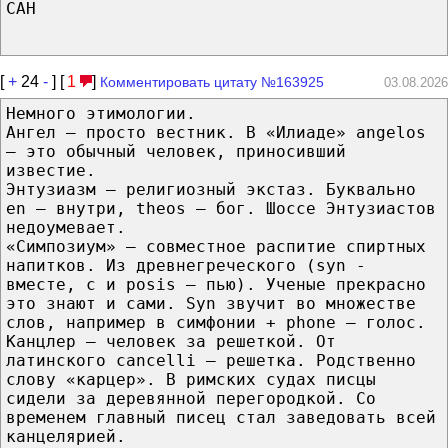
САН
[
+
24
-
] [
1
]
Комментировать цитату №163925
03.08.2026
Немного этимологии.
Ангел — просто вестник. В «Илиаде» angelos
— это обычный человек, приносивший
известие.
Энтузиазм — религиозный экстаз. Буквально
en — внутри, theos — бог. Шоссе Энтузиастов
недоумевает.
«Симпозиум» — совместное распитие спиртных
напитков. Из древнегреческого (syn -
вместе, с и posis — пью). Ученые прекрасно
это знают и сами. Syn звучит во множестве
слов, например в симфонии + phone — голос.
Канцлер — человек за решеткой. От
латинского cancelli — решетка. Родственно
слову «карцер». В римских судах писцы
сидели за деревянной перегородкой. Со
временем главный писец стал заведовать всей
канцелярией.