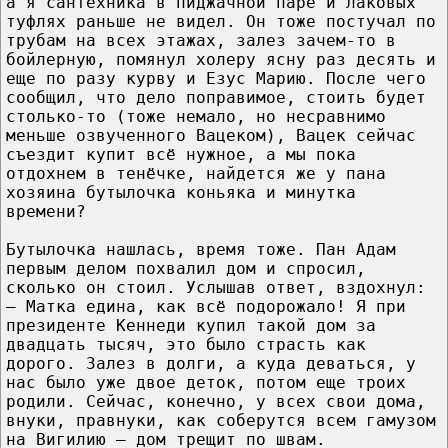
а я сантехника в пиджачной паре и лаковых
туфлях раньше не видел. Он тоже постучал по
трубам на всех этажах, залез зачем-то в
бойлерную, помянул холеру ясну раз десять и
еще по разу курву и Езус Марию. После чего
сообщил, что дело поправимое, стоить будет
столько-то (тоже немало, но несравнимо
меньше озвученного Вацеком), Вацек сейчас
съездит купит всё нужное, а мы пока
отдохнем в тенёчке, найдется же у пана
хозяина бутылочка коньяка и минутка
времени?
Бутылочка нашлась, время тоже. Пан Адам
первым делом похвалил дом и спросил,
сколько он стоил. Услышав ответ, вздохнул:
– Матка едина, как всё подорожало! Я при
президенте Кеннеди купил такой дом за
двадцать тысяч, это было страсть как
дорого. Залез в долги, а куда деваться, у
нас было уже двое деток, потом еще троих
родили. Сейчас, конечно, у всех свои дома,
внуки, правнуки, как соберутся всем гамузом
на Вигилию – дом трещит по швам.