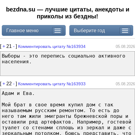
bezdna.su — лучшие цитаты, анекдоты и
приколы из бездны!
Главное меню
Выберите год
[
+
21
-
]
Комментировать цитату №163934
05.08.2026
Выборы - это перепись социально активного
населения.
[
+
22
-
]
Комментировать цитату №163933
05.08.2026
Адам и Ева.
Мой брат в свое время купил дом с так
называемым русским ремонтом. То есть до
него там жили эмигранты брежневской поры и
оставили ряд артефактов. Например, гостевой
туалет со стенами сплошь из зеркал и даже с
зеркальным потолком, боюсь представить, что