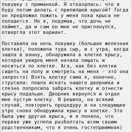
ловушку с приманкой. Я отказалась: что я
буду потом делать с прилипшей крысой? Тогда
он предложил пожить у меня пока крыса не
попадется. Но я, подумав, что дочь не
поймет, да и сам он мне не приглянулся,
отвергла этот вариант.
Поставила на ночь ловушку (большая железная
клетка), положила туда сыр, и с утра, когда
зашла в ванну, обнаружила в клетке крысу,
которая увидев меня начала пищать и
носиться по клетке. Ага, как без клетки
сидеть на полу и смотреть на меня - это она
запросто) Взять клетку сама я, конечно,
струсила: пошла искать нашего дворника и
слезно попросила забрать клетку и отнести
крысу подальше. Дворник вернулся и отдал
мне пустую клетку. Я решила, на всякий
случай, повторить процедуру и на следующее
утро снова обнаружила крысу в клетке. Это
была уже другая крыса, и я поняла, что
первая уже успела разболтать всем своим
родственникам, что я очень гостеприимная)