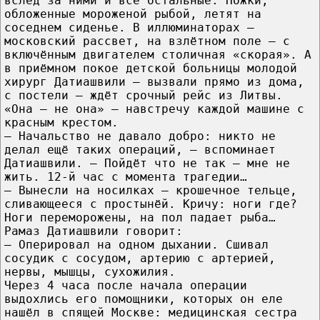
вслед за ними и все остальные. Ножки,
обложенные мороженой рыбой, летят на
соседнем сиденье. В иллюминаторах —
московский рассвет, на взлётном поле — с
включённым двигателем столичная «скорая». А
в приёмном покое детской больницы молодой
хирург Датиашвили — вызвали прямо из дома,
с постели — ждёт срочный рейс из Литвы.
«Она — не она» — навстречу каждой машине с
красным крестом.
— Начальство не давало добро: никто не
делал ещё таких операций, — вспоминает
Датиашвили. — Пойдёт что не так — мне не
жить. 12-й час с момента трагедии…
— Вынесли на носилках — крошечное тельце,
сливающееся с простынёй. Кричу: ноги где?
Ноги переморожены, на пол падает рыба…
Рамаз Датиашвили говорит:
— Оперировал на одном дыхании. Сшивал
сосудик с сосудом, артерию с артерией,
нервы, мышцы, сухожилия.
Через 4 часа после начала операции
выдохлись его помощники, которых он еле
нашёл в спящей Москве: медицинская сестра