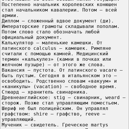
Постепенно начальник королевских конюшен
стал начальником кавалерии. Потом — всей
армии.
Диплом — сложенный вдвое документ (ди).
Императорские грамоты складывали пополам.
Потом слово стало обозначать любой
официальный документ.
Калькулятор — маленькие камешки. От
латинского calculus — камешек. Римляне
считали с помощью камней. Медицинский
термин «калькулез» (камни в почках или
желчном пузыре) — от этого же слова.
Вакансия — пустота. От латинского vacare —
быть пустым. Сегодня в итальянском это —
освободить. Родственно словам «вакуум» и
«каникулы» (vacation) — свободное время.
Стюард — хранитель свинарника.
Древнеанглийское: stig — свинарник, weard —
сторож. Позже стал управляющим поместьем.
Шериф не был полицейским. Он управлял
графством: shire — графство, reeve —
управляющий.
Мученик — свидетель. Греческое martys