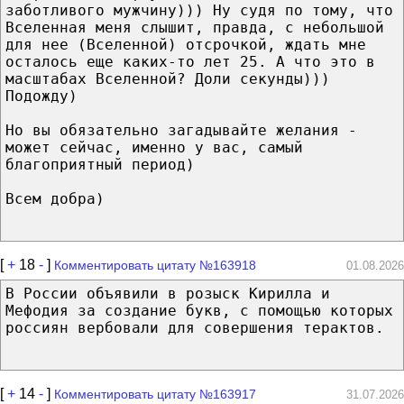
заботливого мужчину))) Ну судя по тому, что
Вселенная меня слышит, правда, с небольшой
для нее (Вселенной) отсрочкой, ждать мне
осталось еще каких-то лет 25. А что это в
масштабах Вселенной? Доли секунды)))
Подожду)
Но вы обязательно загадывайте желания -
может сейчас, именно у вас, самый
благоприятный период)
Всем добра)
[
+
18
-
]
Комментировать цитату №163918
01.08.2026
В России объявили в розыск Кирилла и
Мефодия за создание букв, с помощью которых
россиян вербовали для совершения терактов.
[
+
14
-
]
Комментировать цитату №163917
31.07.2026