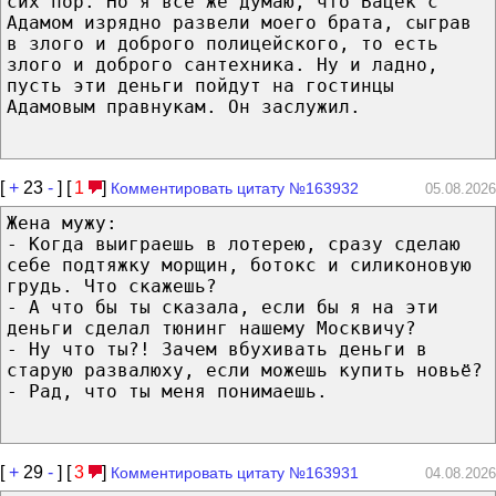
сих пор. Но я всё же думаю, что Вацек с
Адамом изрядно развели моего брата, сыграв
в злого и доброго полицейского, то есть
злого и доброго сантехника. Ну и ладно,
пусть эти деньги пойдут на гостинцы
Адамовым правнукам. Он заслужил.
[
+
23
-
] [
1
]
Комментировать цитату №163932
05.08.2026
Жена мужу:
- Когда выиграешь в лотерею, сразу сделаю
себе подтяжку морщин, ботокс и силиконовую
грудь. Что скажешь?
- А что бы ты сказала, если бы я на эти
деньги сделал тюнинг нашему Москвичу?
- Ну что ты?! Зачем вбухивать деньги в
старую развалюху, если можешь купить новьё?
- Рад, что ты меня понимаешь.
[
+
29
-
] [
3
]
Комментировать цитату №163931
04.08.2026