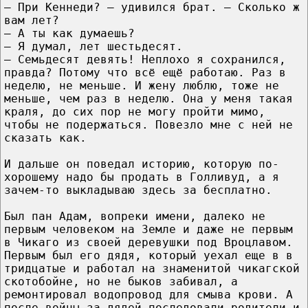
– При Кеннеди? – удивился брат. – Сколько ж
вам лет?
– А ты как думаешь?
– Я думал, лет шестьдесят.
– Семьдесят девять! Неплохо я сохранился,
правда? Потому что всё ещё работаю. Раз в
неделю, не меньше. И жену люблю, тоже не
меньше, чем раз в неделю. Она у меня такая
краля, до сих пор не могу пройти мимо,
чтобы не подержаться. Повезло мне с ней не
сказать как.
И дальше он поведал историю, которую по-
хорошему надо бы продать в Голливуд, а я
зачем-то выкладываю здесь за бесплатно.
Был пан Адам, вопреки имени, далеко не
первым человеком на Земле и даже не первым
в Чикаго из своей деревушки под Вроцлавом.
Первым был его дядя, который уехал еще в в
тридцатые и работал на знаменитой чикагской
скотобойне, но не быков забивал, а
ремонтировал водопровод для смыва крови. А
после войны за дядей последовали родители и