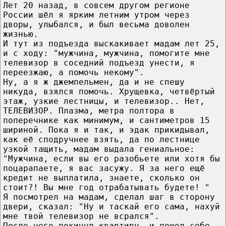
Лет 20 назад, в совсем другом регионе
России шёл я ярким летним утром через
дворы, улыбался, и был весьма доволен
жизнью.
И тут из подъезда выскакивает мадам лет 25,
и с ходу: "мужчина, мужчина, помогите мне
телевизор в соседний подъезд унести, я
переезжаю, а помочь некому".
Ну, а я ж джемпельмен, да и не спешу
никуда, взялся помочь. Хрущевка, четвёртый
этаж, узкие лестницы, и телевизор.. Нет,
ТЕЛЕВИЗОР. Плазма, метра полтора в
поперечнике как минимум, и сантиметров 15
шириной. Пока я и так, и эдак прикидывал,
как её сподручнее взять, да по лестнице
узкой тащить, мадам выдала гениальное:
"Мужчина, если вы его разобьете или хотя бы
поцарапаете, я вас засужу. Я за него ещё
кредит не выплатила, знаете, сколько он
стоит?! Вы мне год отрабатывать будете! "
Я посмотрел на мадам, сделал шаг в сторону
двери, сказал: "Ну и таскай его сама, нахуй
мне твой телевизор не всрался".
После чего покинул квартиру, и пошел себе