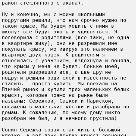
район стеклянного стакана).
Ну и конечно, мы с моими школьными
подругами решили, что нам срочно нужно по
такой крысе. Мы будем ходить с ними в
школу: все будут ахать и удивляться. Я
поговорила с родителями (все-таки, не одна
в квартире живу), они не разрешили мне
покупать крысу, мотивируя это наличием в
квартире двух кошек. К родителям я
относилась с уважением, вздохнула и поняла,
что крысы у меня не будет. Соньке моей,
родители разрешали все, а две другие
подруги решили родителей в известность не
ставить – просто купить. Мы поехали на
Птичий рынок и купили трех маленьких белых
крысят, которые прямо на рынке были
названы: Сережкой, Сашкой и Лариской,
посажены в маленькие клетки и разобраны по
домам. К сожалению, по моему дому никто
разобран не был, и я немного грустила)
Сонин Сережка сразу стал жить в большой
клетке, а вот двух других крысят девчонки