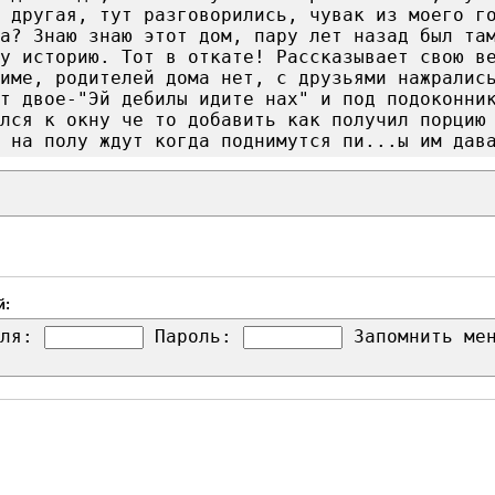
, другая, тут разговорились, чувак из моего г
а? Знаю знаю этот дом, пару лет назад был та
у историю. Тот в откате! Рассказывает свою в
име, родителей дома нет, с друзьями нажралис
ут двое-"Эй дебилы идите нах" и под подоконни
лся к окну че то добавить как получил порцию
 на полу ждут когда поднимутся пи...ы им дав
й:
ля:
Пароль:
Запомнить м