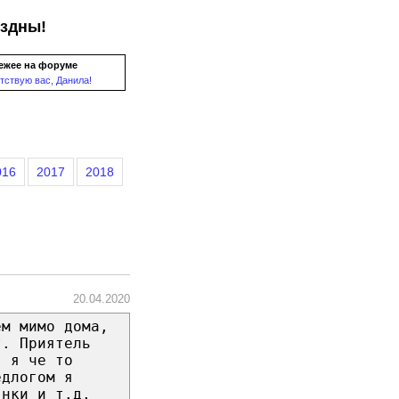
ездны!
ежее на форуме
тствую вас, Данила!
016
2017
2018
20.04.2020
ем мимо дома,
т. Приятель
, я че то
едлогом я
янки и т.д.