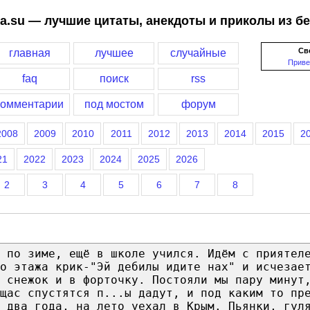
a.su — лучшие цитаты, анекдоты и приколы из б
Св
главная
лучшее
случайные
Приве
faq
поиск
rss
комментарии
под мостом
форум
2008
2009
2010
2011
2012
2013
2014
2015
2
21
2022
2023
2024
2025
2026
2
3
4
5
6
7
8
у по зиме, ещё в школе учился. Идём с приятел
о этажа крик-"Эй дебилы идите нах" и исчезае
 снежок и в форточку. Постояли мы пару минут
щас спустятся п...ы дадут, и под каким то пр
 два года, на лето уехал в Крым. Пьянки, гул