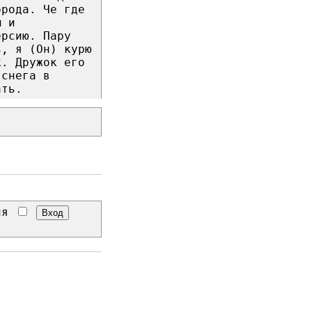
орода. Че где
м и
ерсию. Пару
ь, я (Он) курю
к. Дружок его
 снега в
ать.
еня