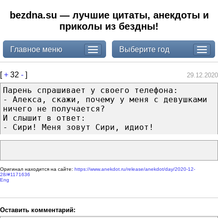
bezdna.su — лучшие цитаты, анекдоты и
приколы из бездны!
Главное меню
Выберите год
[
+
32
-
]
29.12.2020
Парень спрашивает у своего телефона:
- Алекса, скажи, почему у меня с девушками
ничего не получается?
И слышит в ответ:
- Сири! Меня зовут Сири, идиот!
Оригинал находится на сайте:
https://www.anekdot.ru/release/anekdot/day/2020-12-
28/#1171636
Eng
Оставить комментарий: