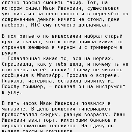
слёзно просил сменить тариф. Тот, на
котором сидел Иван Иванович, существовал
уже лишь из-за него одного и в пересчёте на
современные деньги ничего не стоил, даже
наоборот, МТС ему немного доплачивал.
В полтретьего по видеосвязи набрал старый
друг и сказал, что к нему пришла какая-то
странная женщина в чёрном и с триммером в
руках.
— Подавленная какая-то, вся на нервах.
Спрашивала, как у тебя дела, и почему ты не
отвечаешь на её звонки? Почему не читаешь
сообщения в WhatsApp. Просила о встрече.
Плакала, истерила, оставила визитку и…
Походу триммер, — показал он на инструмент
в углу.
В пять часов Иван Иванович появился в
магазине. В день рождения гипермаркет
предоставлял скидку, равную возрасту. Иван
Иванович взял торт, килограмм бананов и
широкоформатный телевизор. На сдачу он
вызвал такси и грузчиков.