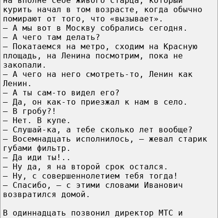
на вполне себе живого старца, который
курить начал в том возрасте, когда обычно
помирают от того, что «вызывает».
— А мы вот в Москву собрались сегодня.
— А чего там делать?
— Покатаемся на метро, сходим на Красную
площадь, на Ленина посмотрим, пока не
закопали.
— А чего на него смотреть-то, Ленин как
Ленин.
— А ты сам-то видел его?
— Да, он как-то приезжал к нам в село.
— В гробу?!
— Нет. В купе.
— Слушай-ка, а тебе сколько лет вообще?
— Восемнадцать исполнилось, — жевал старик
губами фильтр.
— Да иди ты!..
— Ну да, я на второй срок остался.
— Ну, с совершеннолетием тебя тогда!
— Спасибо, — с этими словами Иванович
возвратился домой.
В одиннадцать позвонил директор МТС и