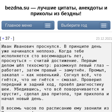
bezdna.su — лучшие цитаты, анекдоты и
приколы из бездны!
Главное меню
Выберите год
[
+
37
-
]
23.12.2021
Иван Иванович проснулся. В принципе день
уже начинался неплохо. Когда тебе
исполняется сто восемнадцать лет,
проснуться — считай достижение. Первым
делом шёл техосмотр: разомкнул левый глаз —
работает, затем правый — замутнён. Промыл,
закапал — как новенький. Согнул всё, что
гнётся, что не гнётся — смазал. Проверил
передний и задний ход, провёл диагностику
шеи. Убедившись, что всё поворачивается и
хрустит, сделал два притопа, три прихлопа и
начал новый день.
В восемь часов по расписанию ему звонили из