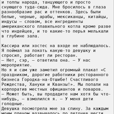
и толпы народа, танцующего и просто
снующего туда-сюда. Мне бросилось в глаза
разнообразие рас и оттенков. Здесь были
белые, черные, арабы, мексиканцы, китайцы,
индусы – словом, все ингредиенты
американского плавильного котла кроме разве
что индейцев, и то какие-то перья мелькали
в глубине зала.
Кассира или хостес на входе не наблюдалось.
Я поймал за локоть какую-то девушку и
спросил, работает ли ресторан.
– Нет, сэр, – ответила она. – У нас
мероприятие.
Но я и сам уже заметил огромный плакат «С
праздником, дорогие работники ресторанного
бизнеса Городка-на-Отшибе! Счастливого
Рождества, Хануки и Кванзы!». Мы попали на
корпоратив местных официантов и поваров.
– Может быть, вы продадите нам хотя бы что-
нибудь, – взмолился я. – У меня дети
голодные.
Девушка посмотрела мне за спину. За каждым
моим плечом возвышалось по деточке шести