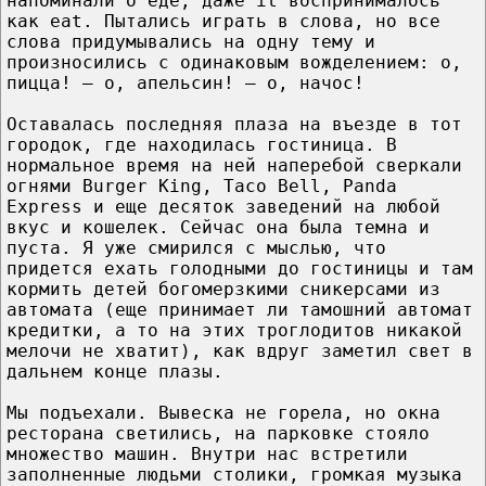
напоминали о еде, даже it воспринималось
как eat. Пытались играть в слова, но все
слова придумывались на одну тему и
произносились с одинаковым вожделением: о,
пицца! – о, апельсин! – о, начос!
Оставалась последняя плаза на въезде в тот
городок, где находилась гостиница. В
нормальное время на ней наперебой сверкали
огнями Burger King, Taco Bell, Panda
Express и еще десяток заведений на любой
вкус и кошелек. Сейчас она была темна и
пуста. Я уже смирился с мыслью, что
придется ехать голодными до гостиницы и там
кормить детей богомерзкими сникерсами из
автомата (еще принимает ли тамошний автомат
кредитки, а то на этих троглодитов никакой
мелочи не хватит), как вдруг заметил свет в
дальнем конце плазы.
Мы подъехали. Вывеска не горела, но окна
ресторана светились, на парковке стояло
множество машин. Внутри нас встретили
заполненные людьми столики, громкая музыка