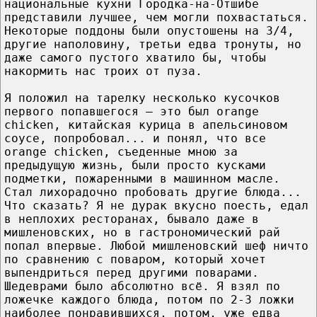
национальные кухни Городка-на-Отшибе
представили лучшее, чем могли похвастаться.
Некоторые поддоны были опустошены на 3/4,
другие наполовину, третьи едва тронуты, но
даже самого пустого хватило бы, чтобы
накормить нас троих от пуза.
Я положил на тарелку несколько кусочков
первого попавшегося – это был orange
chicken, китайская курица в апельсиновом
соусе, попробовал... и понял, что все
orange chicken, съеденные мною за
предыдущую жизнь, были просто кусками
подметки, пожаренными в машинном масле.
Стал лихорадочно пробовать другие блюда...
Что сказать? Я не дурак вкусно поесть, едал
в неплохих ресторанах, бывало даже в
мишленовских, но в гастрономический рай
попал впервые. Любой мишленовский шеф ничто
по сравнению с поваром, который хочет
выпендриться перед другими поварами.
Шедеврами было абсолютно всё. Я взял по
ложечке каждого блюда, потом по 2-3 ложки
наиболее понравившихся, потом, уже едва