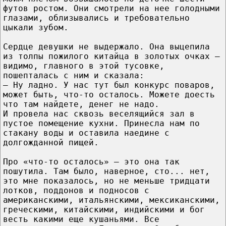
футов ростом. Они смотрели на нее голодными
глазами, облизывались и требовательно
цыкали зубом.
Сердце девушки не выдержало. Она выцепила
из толпы пожилого китайца в золотых очках –
видимо, главного в этой тусовке,
пошепталась с ним и сказала:
– Ну ладно. У нас тут был конкурс поваров,
может быть, что-то осталось. Можете доесть
что там найдете, денег не надо.
И провела нас сквозь веселящийся зал в
пустое помещение кухни. Принесла нам по
стакану воды и оставила наедине с
долгожданной пищей.
Про «что-то осталось» – это она так
пошутила. Там было, наверное, сто... нет,
это мне показалось, но не меньше тридцати
лотков, поддонов и подносов с
американскими, итальянскими, мексиканскими,
греческими, китайскими, индийскими и бог
весть какими еще кушаньями. Все