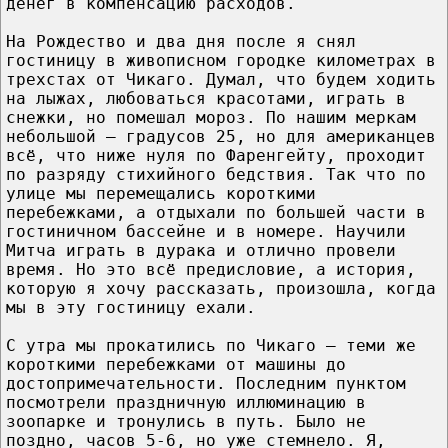
денег в компенсацию расходов.
На Рождество и два дня после я снял
гостиницу в живописном городке километрах в
трехстах от Чикаго. Думал, что будем ходить
на лыжах, любоваться красотами, играть в
снежки, но помешал мороз. По нашим меркам
небольшой – градусов 25, но для американцев
всё, что ниже нуля по Фаренгейту, проходит
по разряду стихийного бедствия. Так что по
улице мы перемещались короткими
перебежками, а отдыхали по большей части в
гостиничном бассейне и в номере. Научили
Митча играть в дурака и отлично провели
время. Но это всё предисловие, а история,
которую я хочу рассказать, произошла, когда
мы в эту гостиницу ехали.
С утра мы прокатились по Чикаго – теми же
короткими перебежками от машины до
достопримечательности. Последним пунктом
посмотрели праздничную иллюминацию в
зоопарке и тронулись в путь. Было не
поздно, часов 5-6, но уже стемнело. Я,