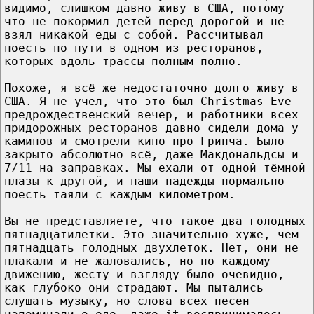
видимо, слишком давно живу в США, потому
что не покормил детей перед дорогой и не
взял никакой еды с собой. Рассчитывал
поесть по пути в одном из ресторанов,
которых вдоль трассы полным-полно.
Похоже, я всё же недостаточно долго живу в
США. Я не учел, что это был Christmas Eve –
предрождественский вечер, и работники всех
придорожных ресторанов давно сидели дома у
каминов и смотрели кино про Гринча. Было
закрыто абсолютно всё, даже Макдональдсы и
7/11 на заправках. Мы ехали от одной тёмной
плазы к другой, и наши надежды нормально
поесть таяли с каждым километром.
Вы не представляете, что такое два голодных
пятнадцатилетки. Это значительно хуже, чем
пятнадцать голодных двухлеток. Нет, они не
плакали и не жаловались, но по каждому
движению, жесту и взгляду было очевидно,
как глубоко они страдают. Мы пытались
слушать музыку, но слова всех песен