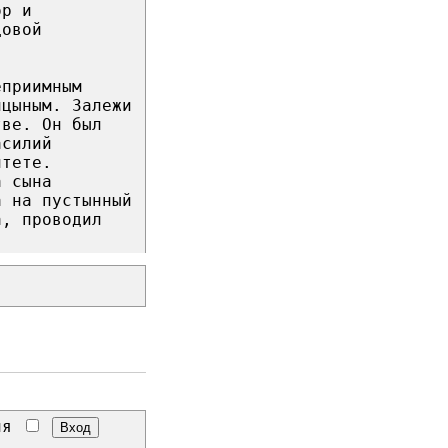
ор и
довой
еприимным
ицыным. Залежи
тве. Он был
асилий
итете.
а сына
а на пустынный
а, проводил
.
еня