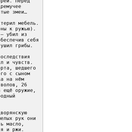
орей. Перед
дремучее
итые змеи…
стерил мебель.
оны к ружью).
 – убил из
обеспечив себя
сушил грибы.
последствия
ил и чувств.
орта, шедшего
его с сыном
ка на нём
 волов, 26
а ещё оружие,
родный
дворянскую
мелых рук они
ть масло,
ня и ржи.