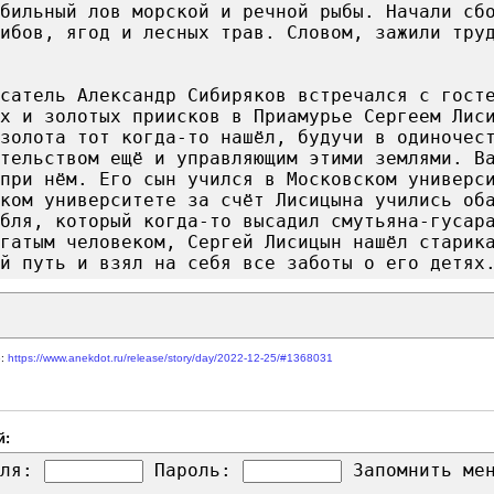
бильный лов морской и речной рыбы. Начали сб
ибов, ягод и лесных трав. Словом, зажили тру
сатель Александр Сибиряков встречался с гост
х и золотых приисков в Приамурье Сергеем Лис
золота тот когда-то нашёл, будучи в одиночес
тельством ещё и управляющим этими землями. В
при нём. Его сын учился в Московском универс
ком университете за счёт Лисицына учились об
бля, который когда-то высадил смутьяна-гусар
гатым человеком, Сергей Лисицын нашёл старик
й путь и взял на себя все заботы о его детях
е:
https://www.anekdot.ru/release/story/day/2022-12-25/#1368031
й:
ля:
Пароль:
Запомнить м