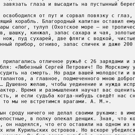
 завязать глаза и высадить на пустынный бере
т освободился от пут и сорвал повязку с глаз,
ящий корабль. Благородный капитан оставил ем
ары сапог, тулуп (Охотское море – не тропиче
в, шашку, кинжал, запас сахара и чая, золоты
 нож, пуд сухарей, две фляги с водкой, чисты
нный прибор, огниво, запас спичек и даже 200
 прилагались отличное ружьё с 26 зарядами и 
бля: «Любезный Сергей Петрович! По Морскому 
судить на смерть. Но ради вашей молодости и 
талантов, а главное, подмеченного мною добро
… Душевно желаю, чтобы уединение и нужда исп
актер. Время и размышления научат вас оценит
сть, и если судьба когда-нибудь сведёт нас с
 то мы не встретимся врагами. А. М.».
ын сроду ничего не делал своими руками: в им
репостные, в полку опекал денщик. Зная, что к
, он надеялся, что его оставили на одном из 
х или Курильских островов. Но вскоре убедилс