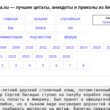
a.su — лучшие цитаты, анекдоты и приколы из б
Св
главная
лучшее
случайные
Приве
faq
поиск
rss
комментарии
под мостом
форум
2008
2009
2010
2011
2012
2013
2014
2015
2
21
2022
2023
2024
2025
2026
2
3
4
5
6
7
8
-летний дерзкий столичный хлыщ, потомственны
ар Сергей Лисицын ступил на палубу корабля по
сь попасть в Америку. Был принят в офицерско
любно, но в пьяном виде наговорил дерзостей 
 подбивать матросов на мятеж. Капитан приказ