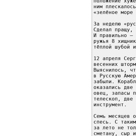
положение хуже
ним плескалось
«зелёное море 
За неделю «рус
Сделал пращу,
И правильно – 
ружья 8 хищник
тёплой шубой и
12 апреля Серг
весенних шторм
Выяснилось, ч
в Русскую Амер
забыли. Корабл
оказались две 
овец, запасы 
телескоп, две 
инструмент.
Семь месяцев о
спесь. С таки
за лето не тол
сметану, сыр и