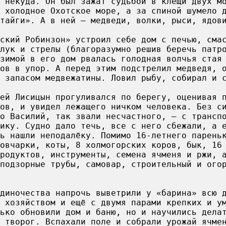
 некуда. Он был зажат судьбой в клещи двух м
 холодное Охотское море, а за спиной шумело 
тайги». А в ней – медведи, волки, рыси, ядов
ский Робинзон» устроил себе дом с печью, сма
 лук и стрелы (благоразумно решив беречь патр
зимой в его дом рвалась голодная волчья стая
ов в упор. А перед этим подстрелил медведя, 
 запасом медвежатины. Ловил рыбу, собирал и 
ей Лисицын прогуливался по берегу, оценивая 
ов, и увидел лежащего ничком человека. Без с
то Василий, так звали несчастного, – с трансп
ику. Судно дало течь, все с него сбежали, а 
ь нашли неподалёку. Помимо 16-летнего парень
овчарки, коты, 8 холмогорских коров, бык, 16
продуктов, инструменты, семена ячменя и ржи, 
подзорные трубы, самовар, строительный и ого
диночества напрочь выветрили у «барина» всю 
м хозяйством и ещё с двумя парами крепких и у
ько обновили дом и баню, но и научились дела
 творог. Вспахали поле и собрали урожай ячме