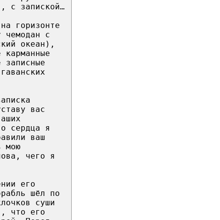
г, с запиской…
 на горизонте
у чемодан с
ский океан),
е карманные
е записные
 гаванских
записка
уставу вас
ваших
го сердца я
равили ваш
ь мою
нова, чего я
ении его
орабль шёл по
клочков суши
я, что его