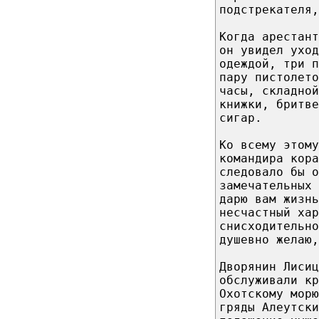
подстрекателя,
Когда арестан
он увидел уход
одеждой, три п
пару пистолето
часы, складной
книжки, бритве
сигар.
Ко всему этому
командира кора
следовало бы о
замечательных 
дарю вам жизнь
несчастный хар
снисходительно
душевно желаю,
Дворянин Лисиц
обслуживали к
Охотскому морю
гряды Алеутски