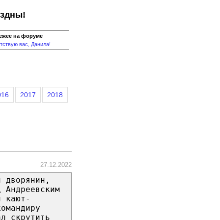
ездны!
ежее на форуме
тствую вас, Данила!
016
2017
2018
27.12.2022
й дворянин,
д Андреевским
й кают-
командиру
ал скрутить