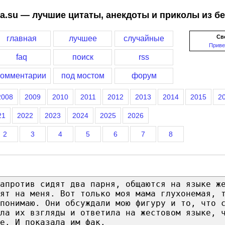
a.su — лучшие цитаты, анекдоты и приколы из б
Св
главная
лучшее
случайные
Приве
faq
поиск
rss
комментарии
под мостом
форум
2008
2009
2010
2011
2012
2013
2014
2015
2
21
2022
2023
2024
2025
2026
2
3
4
5
6
7
8
апротив сидят два парня, общаются на языке ж
ят на меня. Вот только моя мама глухонемая, 
 понимаю. Они обсуждали мою фигуру и то, что 
ала их взгляды и ответила на жестовом языке, 
е. И показала им фак.