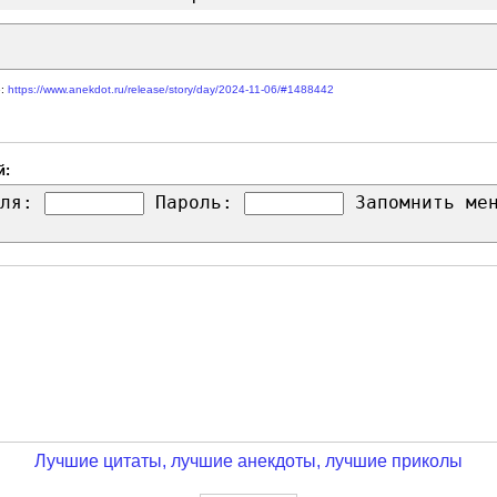
е:
https://www.anekdot.ru/release/story/day/2024-11-06/#1488442
й:
ля:
Пароль:
Запомнить м
Лучшие цитаты, лучшие анекдоты, лучшие приколы