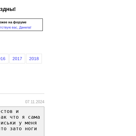
ездны!
ежее на форуме
тствую вас, Данила!
016
2017
2018
07.11.2024
естов и
так что я сама
сиськи у меня
что зато ноги