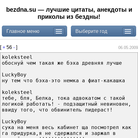
bezdna.su — лучшие цитаты, анекдоты и
приколы из бездны!
Главное меню
Выберите год
[
+
56
-
]
06.05.2009
koleksteel
обоснуй чем такая же бэха древняя лучше
LuckyBoy
ну тем что бэха-это немка а фиат-какашка
koleksteel
тебе, бля, Белка, тока адвокатом с такой
логикой работать! - подзащитный невиновен,
ввиду того, что обвинитель пидераст!
LuckyBoy
сука на меня весь кабинет ща посмотрел как
га придурка,я не сдержался и заржал в