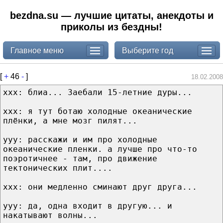
bezdna.su — лучшие цитаты, анекдоты и
приколы из бездны!
Главное меню
Выберите год
[
+
46
-
]
18.02.2008
xxx: блиа... Заебали 15-летние дуры...
xxx: я тут ботаю холодные океанические
плёнки, а мне мозг пилят...
yyy: расскажи и им про холодные
океанические пленки. а лучше про что-то
поэротичнее - там, про движение
тектонических плит....
xxx: они медленно сминают друг друга...
yyy: да, одна входит в другую... и
накатывают волны...