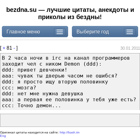
bezdna.su — лучшие цитаты, анекдоты и
приколы из бездны!
Главное меню
Выберите год
[
+
81
-
]
30.01.2011
В 2 часа ночи в irc на канал программеров
заходит чел с ником Demon (ddd):
ddd: привет девченки!
aaa: чувак ты дверью часом не ошибся?
ddd: я просто ищу вторую половинку
ccc: мозга?
ddd: нет мне нужна девушка
aaa: а первая ее половинка у тебя уже есть?
ccc: Точно демон...
Оригинал цитаты находится на сайте:
http://bash.im
Eng