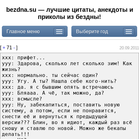
bezdna.su — лучшие цитаты, анекдоты и
приколы из бездны!
Главное меню
Выберите год
[
+
71
-
]
20.09.2011
xxx: прифет...
yyy: Здарова, сколько лет сколько зим! Как
жизнь?
xxx: нормально. ты сейчас один?
yyy: Угу. А ты? Нашла себе кого-нить?
xxx: да. я с бывшим опять встречаюсь
yyy: Бляааа. А чё, так можно, да?
xxx: всмысле?
yyy: Ну, забекапиться, поставить новую
систему, а потом, если не понравится,
снести её и вернуться к предыдущей
версии??? Блин, во я идиот, каждый раз всё
сношу и ставлю по новой. Можно же бекапы
делать!!!