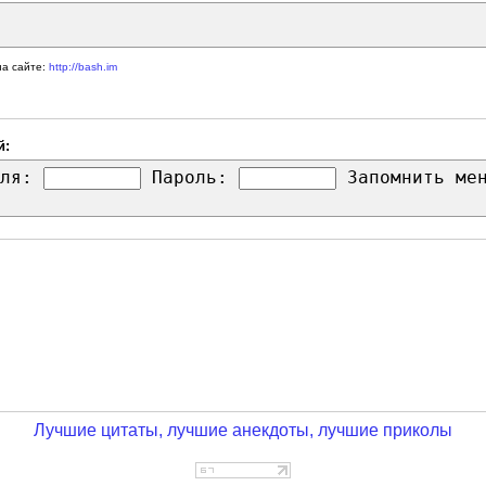
на сайте:
http://bash.im
й:
ля:
Пароль:
Запомнить м
Лучшие цитаты, лучшие анекдоты, лучшие приколы