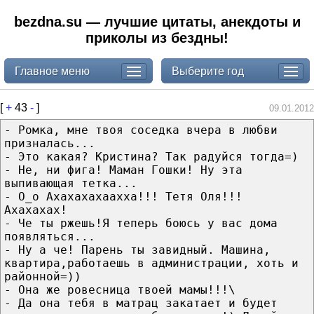
bezdna.su — лучшие цитаты, анекдоты и
приколы из бездны!
Главное меню
Выберите год
[
+
43
-
]
09.01.2012
- Ромка, мне твоя соседка вчера в любви
призналась...
- Это какая? Кристина? Так радуйся тогда=)
- Не, ни фига! Маман Гошки! Ну эта
выпивающая тетка...
- О_о Ахахахахаахха!!! Тетя Оля!!!
Ахахахах!
- Че ты ржешь!Я теперь боюсь у вас дома
появляться...
- Ну а че! Парень ты завидный. Машина,
квартира,работаешь в администрации, хоть и
районной=))
- Она же ровесница твоей мамы!!!\
- Да она тебя в матрац закатает и будет