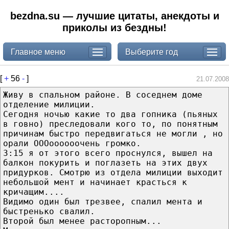
bezdna.su — лучшие цитаты, анекдоты и
приколы из бездны!
Главное меню
Выберите год
[
+
56
-
]
21.07.2008
Живу в спальном районе. В соседнем доме
отделение милиции.
Сегодня ночью какие то два гопника (пьяных
в говно) преследовали кого то, по понятным
причинам быстро передвигаться не могли , но
орали ОООоооооочень громко.
3:15 я от этого всего проснулся, вышел на
балкон покурить и поглазеть на этих двух
придурков. Смотрю из отдела милиции выходит
небольшой мент и начинает красться к
кричащим....
Видимо один был трезвее, спалил мента и
быстренько свалил.
Второй был менее расторопным...