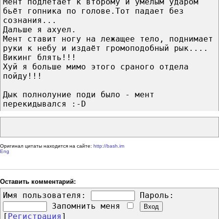
Мент подлетает к второму и умелым ударом
бьёт гопника по голове.Тот падает без
сознания...
Дальше я ахуел.
Мент ставит ногу на лежащее тело, поднимает
руки к небу и издаёт громоподобный рык....
Викинг блять!!!
Хуй я больше мимо этого сраного отдела
пойду!!!
Дык полнолуние поди было - мент
перекидывался :-D
Оригинал цитаты находится на сайте:
http://bash.im
Eng
Оставить комментарий:
Имя пользователя:
Пароль:
Запомнить меня
[
Регистрация
]