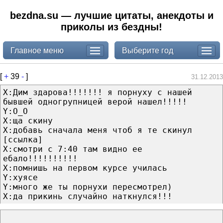
bezdna.su — лучшие цитаты, анекдоты и
приколы из бездны!
Главное меню
Выберите год
[
+
39
-
]
31.12.2013
X:Дим здарова!!!!!!! я порнуху с нашей
бывшей одногрупницей верой нашел!!!!!
Y:O_O
X:ща скину
X:добавь сначала меня чтоб я те скинул
[ссылка]
X:смотри с 7:40 там видно ее
ебало!!!!!!!!!!
X:помнишь на первом курсе училась
Y:хуясе
Y:много же ты порнухи пересмотрел)
X:да прикинь случайно наткнулся!!!