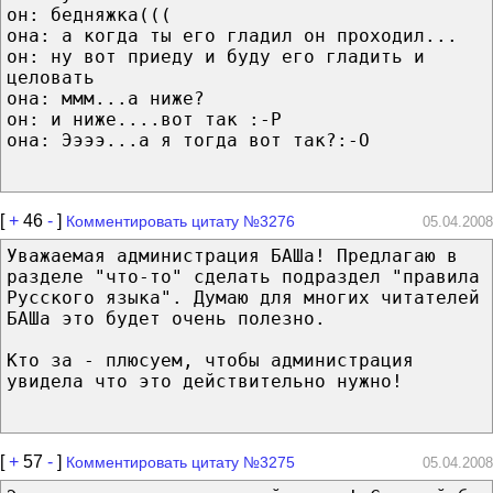
он: бедняжка(((
она: а когда ты его гладил он проходил...
он: ну вот приеду и буду его гладить и
целовать
она: ммм...а ниже?
он: и ниже....вот так :-Р
она: Ээээ...а я тогда вот так?:-О
[
+
46
-
]
Комментировать цитату №3276
05.04.2008
Уважаемая администрация БАШа! Предлагаю в
разделе "что-то" сделать подраздел "правила
Русского языка". Думаю для многих читателей
БАШа это будет очень полезно.
Кто за - плюсуем, чтобы администрация
увидела что это действительно нужно!
[
+
57
-
]
Комментировать цитату №3275
05.04.2008