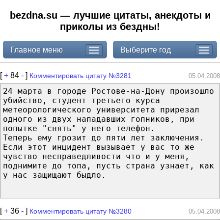
bezdna.su — лучшие цитаты, анекдоты и
приколы из бездны!
Главное меню
Выберите год
[
+
84
-
]
Комментировать цитату №3281
05.04.2008
24 марта в городе Ростове-на-Дону произошло
убийство, студент третьего курса
метеорологического университета прирезал
одного из двух нападавших гопников, при
попытке "снять" у него телефон.
Теперь ему грозит до пяти лет заключения.
Если этот инцидент вызывает у вас то же
чувство несправедливости что и у меня,
поднимите до топа, пусть страна узнает, как
у нас защищают быдло.
[
+
36
-
]
Комментировать цитату №3280
05.04.2008