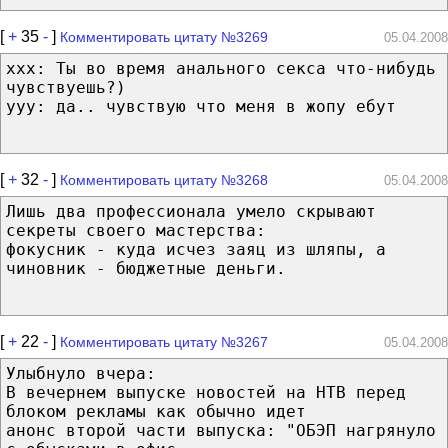
[
+
35
-
]
Комментировать цитату №3269
05.04.2008
ххх: Ты во время анального секса что-нибудь
чувствуешь?)
yyy: да.. чувствую что меня в жопу ебут
[
+
32
-
]
Комментировать цитату №3268
05.04.2008
Лишь два профессионала умело скрывают
секреты своего мастерства:
фокусник - куда исчез заяц из шляпы, а
чиновник - бюджетные деньги.
[
+
22
-
]
Комментировать цитату №3267
05.04.2008
Улыбнуло вчера:
В вечернем выпуске новостей на НТВ перед
блоком рекламы как обычно идет
анонс второй части выпуска: "ОБЭП нагрянуло