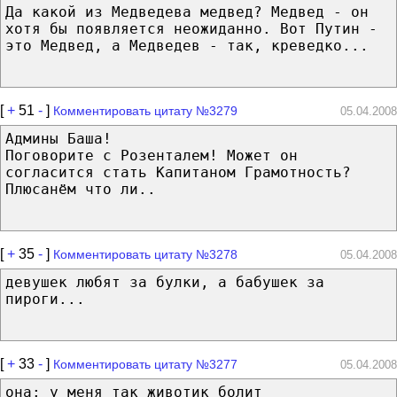
Да какой из Медведева медвед? Медвед - он
хотя бы появляется неожиданно. Вот Путин -
это Медвед, а Медведев - так, креведко...
[
+
51
-
]
Комментировать цитату №3279
05.04.2008
Админы Баша!
Поговорите с Розенталем! Может он
согласится стать Капитаном Грамотность?
Плюсанём что ли..
[
+
35
-
]
Комментировать цитату №3278
05.04.2008
девушек любят за булки, а бабушек за
пироги...
[
+
33
-
]
Комментировать цитату №3277
05.04.2008
она: у меня так животик болит