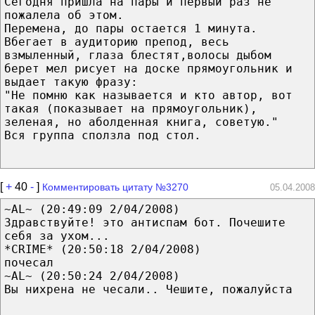
Сегодня пришла на пары и первый раз не
пожалела об этом.
Перемена, до пары остается 1 минута.
Вбегает в аудиторию препод, весь
взмыленный, глаза блестят,волосы дыбом
берет мел рисует на доске прямоугольник и
выдает такую фразу:
"Не помню как называется и кто автор, вот
такая (показывает на прямоугольник),
зеленая, но аболденная книга, советую."
Вся группа сползла под стол.
[
+
40
-
]
Комментировать цитату №3270
05.04.2008
~AL~ (20:49:09 2/04/2008)
Здравствуйте! это антиспам бот. Почешите
себя за ухом...
*CRIME* (20:50:18 2/04/2008)
почесал
~AL~ (20:50:24 2/04/2008)
Вы нихрена не чесали.. Чешите, пожалуйста