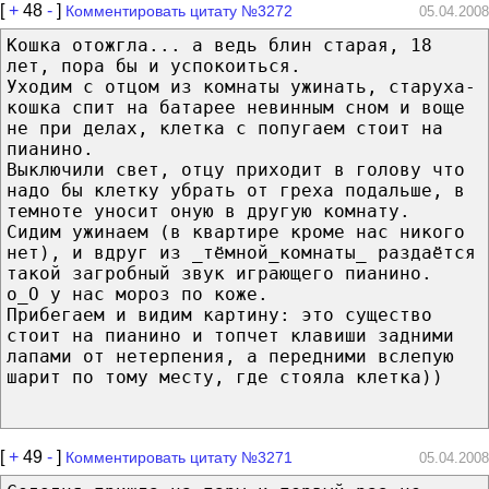
[
+
48
-
]
Комментировать цитату №3272
05.04.2008
Кошка отожгла... а ведь блин старая, 18
лет, пора бы и успокоиться.
Уходим с отцом из комнаты ужинать, старуха-
кошка спит на батарее невинным сном и воще
не при делах, клетка с попугаем стоит на
пианино.
Выключили свет, отцу приходит в голову что
надо бы клетку убрать от греха подальше, в
темноте уносит оную в другую комнату.
Сидим ужинаем (в квартире кроме нас никого
нет), и вдруг из _тёмной_комнаты_ раздаётся
такой загробный звук играющего пианино.
о_О у нас мороз по коже.
Прибегаем и видим картину: это существо
стоит на пианино и топчет клавиши задними
лапами от нетерпения, а передними вслепую
шарит по тому месту, где стояла клетка))
[
+
49
-
]
Комментировать цитату №3271
05.04.2008