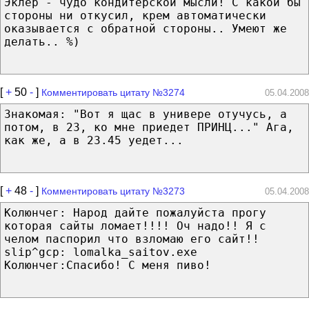
Эклер - чудо кондитерской мысли! С какой бы
стороны ни откусил, крем автоматически
оказывается с обратной стороны.. Умеют же
делать.. %)
[
+
50
-
]
Комментировать цитату №3274
05.04.2008
Знакомая: "Вот я щас в универе отучусь, а
потом, в 23, ко мне приедет ПРИНЦ..." Ага,
как же, а в 23.45 уедет...
[
+
48
-
]
Комментировать цитату №3273
05.04.2008
Колюнчег: Народ дайте пожалуйста прогу
которая сайты ломает!!!! Оч надо!! Я с
челом паспорил что взломаю его сайт!!
slip^gcp: lomalka_saitov.exe
Колюнчег:Спасибо! С меня пиво!