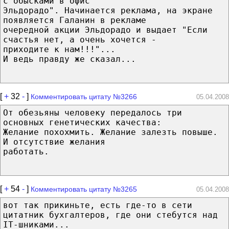
с обысками в офис
Эльдорадо". Начинается реклама, на экране
появляется Галанин в рекламе
очередной акции Эльдорадо и выдает "Если
счастья нет, а очень хочется -
приходите к нам!!!"...
И ведь правду же сказал...
[
+
32
-
]
Комментировать цитату №3266
05.04.2008
От обезьяны человеку передалось три
основных генетических качества:
Желание похохмить. Желание залезть повыше.
И отсутствие желания
работать.
[
+
54
-
]
Комментировать цитату №3265
05.04.2008
вот так прикиньте, есть где-то в сети
цитатник бухгалтеров, где они стебутся над
IT-шниками...