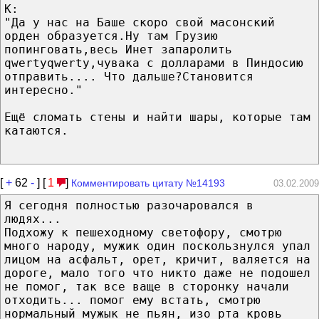
К:
"Да у нас на Баше скоро свой масонский
орден образуется.Ну там Грузию
попинговать,весь Инет запаролить
qwertyqwerty,чувака с долларами в Пиндосию
отправить.... Что дальше?Становится
интересно."
Ещё сломать стены и найти шары, которые там
катаются.
[
+
62
-
] [
1
]
Комментировать цитату №14193
03.02.2009
Я сегодня полностью разочаровался в
людях...
Подхожу к пешеходному светофору, смотрю
много народу, мужик один поскользнулся упал
лицом на асфальт, орет, кричит, валяется на
дороге, мало того что никто даже не подошел
не помог, так все ваще в сторонку начали
отходить... помог ему встать, смотрю
нормальный мужык не пьян, изо рта кровь