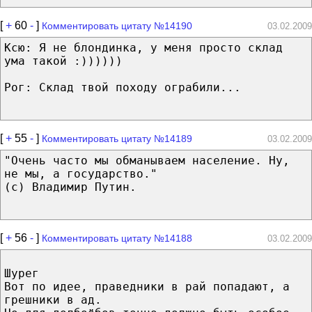
[
+
60
-
]
Комментировать цитату №14190
03.02.2009
Ксю: Я не блондинка, у меня просто склад
ума такой :))))))
Рог: Склад твой походу ограбили...
[
+
55
-
]
Комментировать цитату №14189
03.02.2009
"Очень часто мы обманываем население. Ну,
не мы, а государство."
(с) Владимир Путин.
[
+
56
-
]
Комментировать цитату №14188
03.02.2009
Шурег
Вот по идее, праведники в рай попадают, а
грешники в ад.