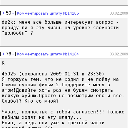
[
+
50
-
]
Комментировать цитату №14185
03.02.2009
da2k: меня всё больше интересует вопрос -
пройду ли я эту жизнь на уровне сложности
"долбоёп" ?
[
+
76
-
]
Комментировать цитату №14184
03.02.2009
К
45925 (сохранена 2009-01-31 в 23:30)
Я горжусь тем, что не ходил и не пойду на
Самый лучший фильм 2.Поддержите меня в
этом!Давайте хоть раз не будем смотреть
всякую хуйню.Просто не посмотрим его и все.
Слабо?? Кто со мной?
Чувак, полностью с тобой согласен!!! Только
дебилы ходят на эту шляпу...
Блин, а ведь они уже к третьей части