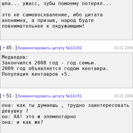
шла... ужасс, зубы помоему потерял...
это не самовосхваление, ибо цитата
анонимна, а призыв, народ будте
повнимательнее к окружающим!
[
+
45
-
]
Комментировать цитату №14192
03.02.2009
Медведев:
Закончился 2008 год - год семьи.
2009 год объявляется годом кентавра.
Популяция кентавров +5.
[
+
51
-
]
Комментировать цитату №14191
03.02.2009
она: как ты думаешь , трудно заинтересовать
девушку ?
он: ХА! это ж элементарно
она: и как же?