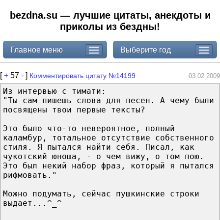
bezdna.su — лучшие цитаты, анекдоты и
приколы из бездны!
Главное меню
Выберите год
[
+
57
-
]
Комментировать цитату №14199
03.02.2009
Из интервью с тимати:
"Ты сам пишешь слова для песен. А чему были
посвящены твои первые тексты?
Это было что-то невероятное, полный
каламбур, тотальное отсутствие собственного
стиля. Я пытался найти себя. Писал, как
чукотский юноша, - о чем вижу, о том пою.
Это был некий набор фраз, который я пытался
рифмовать."
Можно подумать, сейчас пушкинские строки
выдает...^_^