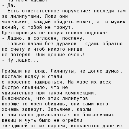
- Да.
- Есть ответственное поручение: последи там
за лилипутами. Люди они
маленькие, каждый обидеть может, а ты мужик
дюжий, с тобой не тронут.
Дрессировщик не почувствовал подвоха:
- Ладно, я согласен, послежу.
- Только давай без дураков - сдашь обратно
по счету и чтоб никого нигде
не потерял! Они ценные очень!
- Ну ладно...
Прибыли на пляж. Лилипуты, не догло думая,
достали водку и стали
откровенно нажираться. На жаре их всех
быстро спьянило, что не
удивительно при такой комплекции.
Выяснилось, что этих лилипутов
вообще-то хрен обидишь, они сами кого
хочешь задерут. Запьянев, карлы
стали нагло докапываться до близлежащих
девиц и чуть было не огребли
звездюлей от их парней, конкрентно двое из