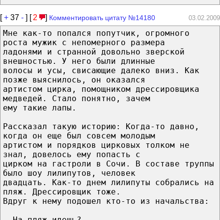
[
+
37
-
] [
2
]
Комментировать цитату №14180
03.02.2009
Мне как-то попался попутчик, огромного
роста мужик с непомерного размера
ладонями и странной довольно зверской
внешностью. У него были длинные
волосы и усы, свисающие далеко вниз. Как
позже выяснилось, он оказался
артистом цирка, помощником дрессировщика
медведей. Стало понятно, зачем
ему такие лапы.
Рассказал такую историю: Когда-то давно,
когда он еще был совсем молодым
артистом и порядков цирковых толком не
знал, довелось ему попасть с
цирком на гастроли в Сочи. В составе труппы
было шоу лилипутов, человек
двадцать. Как-то днем лилипуты собрались на
пляж. Дрессировщик тоже.
Вдруг к нему подошел кто-то из начальства:
- На пляж идешь?