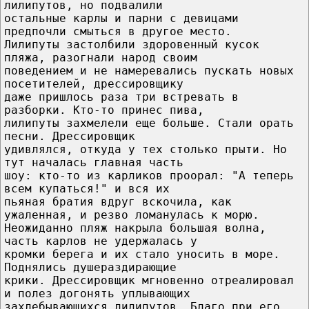
лилипутов, но подвалили
остальные карлы и парни с девицами
предпочли смыться в другое место.
Лилипуты застолбили здоровенный кусок
пляжа, разогнали народ своим
поведением и не намеревались пускать новых
посетителей, дрессировщику
даже пришлось раза три встревать в
разборки. Кто-то принес пива,
лилипуты захмелели еще больше. Стали орать
песни. Дрессировщик
удивлялся, откуда у тех столько прыти. Но
тут началась главная часть
шоу: кто-то из карликов проорал: "А теперь
всем купаться!" и вся их
пьяная братия вдруг вскочила, как
ужаленная, и резво ломанулась к морю.
Неожиданно пляж накрыла большая волна,
часть карлов не удержалась у
кромки берега и их стало уносить в море.
Поднялись душераздирающие
крики. Дрессировщик мгновенно отреалировал
и полез догонять уплывающих
захлебывающихся лилипутов. Благо при его