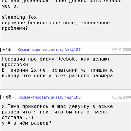
Но для долбоёбов точно должно быть особое
место.
sleeping fox
огромное бесконечное поле, заваленное
граблями?
[
+
56
-
]
Комментировать цитату №14187
03.02.2009
Передача про фирму Reebok, как делают
кроссовки-
В течении 2х лет испытаний мы пришли к
выводу что ноги у всех разного размера
[
+
66
-
]
Комментировать цитату №14186
03.02.2009
x:Тема прикались я щас девушку в аське
развел что я гей, что бы она от меня
отстала :-)
y:А в чём развод?