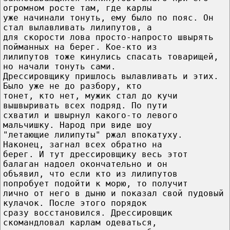
огромном росте там, где карлы
уже начинали тонуть, ему было по пояс. Он
стал вылавливать лилипутов, а
для скорости лова просто-напросто швырять
пойманных на берег. Кое-кто из
лилипутов тоже кинулись спасать товарищей,
но начали тонуть сами.
Дрессировщику пришлось вылавливать и этих.
Было уже не до разбору, кто
тонет, кто нет, мужик стал до кучи
вышвыривать всех подряд. По пути
схватил и швырнул какого-то левого
мальчишку. Народ при виде шоу
"летающие лилипуты" ржал впокатуху.
Наконец, загнал всех обратно на
берег. И тут дрессировщику весь этот
балаган надоел окончательно и он
объявил, что если кто из лилипутов
попробует подойти к морю, то получит
лично от него в дыню и показал свой пудовый
кулачок. После этого порядок
сразу восстановился. Дрессировщик
скомандловал карлам одеваться,