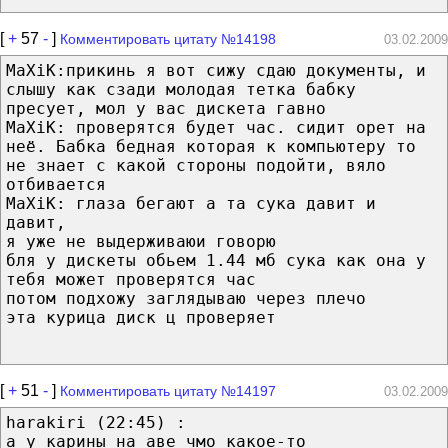
[
+
57
-
]
Комментировать цитату №14198
03.02.2009
MaXiK:прикинь я вот сижу сдаю документы, и
слышу как сзади молодая тетка бабку
пресует, мол у вас дискета гавно
MaXiK: проверятся будет час. сидит орет на
неё. Бабка бедная которая к компьютеру то
не знает с какой стороны подойти, вяло
отбивается
MaXiK: глаза бегают а та сука давит и
давит,
я уже не выдерживаюи говорю
бля у дискеты обьем 1.44 мб сука как она у
тебя может проверятся час
потом подхожу заглядываю через плечо
эта курица диск ц проверяет
[
+
51
-
]
Комментировать цитату №14197
03.02.2009
harakiri (22:45) :
а у карины на аве чмо какое-то