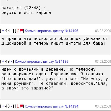
harakiri (22:48) :
ой,это и есть карина
[
+
48
-
] [
2
]
Комментировать цитату №14196
03.02.2009
а правда что несколько обезьянок убежали от
Д.Донцовой и теперь пишут цитаты для баша?
[
+
49
-
]
Комментировать цитату №14195
03.02.2009
Идем с друзьями в деревне. По телефону
разговаривает один. Подваливают 3 гопника.
"Позвонить дай!". друг отвечает "Не могу, у
меня роуминг". Те отвалили, доносится:"Бля,
а вдруг это заразно?"
[
+
43
-
] [
1
]
Комментировать цитату №14194
03.02.2009