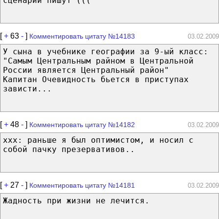
сценарий пишут (((
[
+
63
-
]
Комментировать цитату №14183
03.02.2009
У сына в учебнике географии за 9-ый класс:
"Самым Центральным райном в Центральной
России является Центральный район"
Капитан Очевидность бьется в приступах
зависти...
[
+
48
-
]
Комментировать цитату №14182
03.02.2009
ххх: раньше я был оптимистом, и носил с
собой пачку презервативов..
[
+
27
-
]
Комментировать цитату №14181
03.02.2009
Жадность при жизни не лечится.