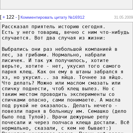
[
+
122
-
]
Комментировать цитату №16912
31.05.2009
Рассказал приятель историю сегодня.
Есть у него товарищ, вечно с ним что-нибудь
случается. Вот два случая из жизни:
Выбрались они раз небольшой компанией в
лес, за грибами. Нормально, набрали
лисичек. И так уж получилось, хотите
верьте, хотите - нет, укусил того самого
парня клещ. Как он ему в штаны забрался я
хз, но укусил... за яйца. Точнее за яйцо.
Что делать? Можно или маслом смазать или
спичку поднести, чтоб клещ вылез. Но с
таким местом проводить эксперименты со
спичками опасно, сами понимаете. А масла
под рукой не оказалось. Делать нечего -
повезли парня в больницу им. Семашко (дело
было под Тулой). Врачи дежурные репу
почесали и через полчаса клеща достали. Всё
нормально, сказали, с кем не бывает:)