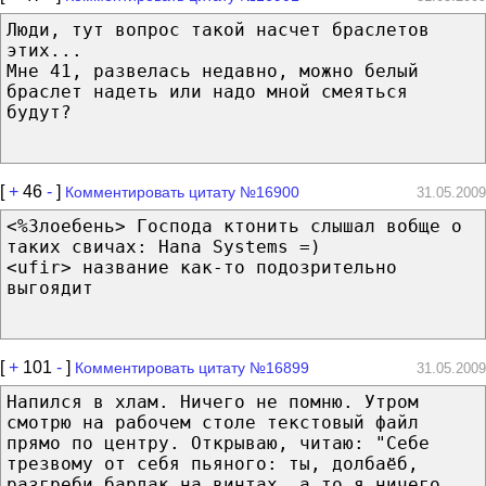
Люди, тут вопрос такой насчет браслетов
этих...
Мне 41, развелась недавно, можно белый
браслет надеть или надо мной смеяться
будут?
[
+
46
-
]
Комментировать цитату №16900
31.05.2009
<%Злоебень> Господа ктонить слышал вобще о
таких свичах: Hana Systems =)
<ufir> название как-то подозрительно
выгоядит
[
+
101
-
]
Комментировать цитату №16899
31.05.2009
Напился в хлам. Ничего не помню. Утром
смотрю на рабочем столе текстовый файл
прямо по центру. Открываю, читаю: "Себе
трезвому от себя пьяного: ты, долбаёб,
разгреби бардак на винтах, а то я ничего