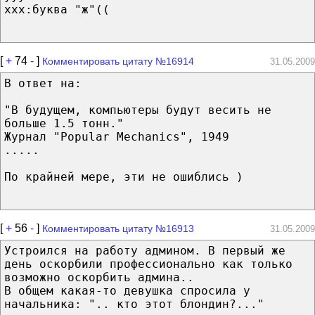
ххх:буква "ж"((
[
+
74
-
]
Комментировать цитату №16914
31.05.2009
В ответ на:
"В будущем, компьютеры будут весить не
больше 1.5 тонн."
Журнал "Popular Mechanics", 1949
.....
По крайней мере, эти не ошиблись )
[
+
56
-
]
Комментировать цитату №16913
31.05.2009
Устроился на работу админом. В первый же
день оскорбили профессионально как только
возможно оскорбить админа..
В общем какая-то девушка спросила у
начальника: ".. кто этот блондин?..."