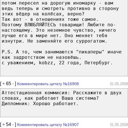
потом пересел на дорогую иномарку - вам
ведь теперь и смотреть противно в сторону
этих вёдер на колёсах, верно?
Так вот - в отношениях тоже самое.
Поэтому ВЛЮБЛЯЙТЕСЬ товарищи! Любите по-
настоящему. Это неземное чувство, ничего
лучше его в мире нет. Оно меняет тебя
изнутри. Не заменяйте его суррогатом.
P.S. А то, чем занимаются "пикаперы" иначе
как задротством не назовёшь.
с уважением, kobzz, 22 года, Петербург.
[
+
65
-
]
Комментировать цитату №16908
31.05.2009
Аттестационная коммисия: Расскажите в двух
словах, как работает Ваша система?
Дипломник: Хорошо работает.
[
+
54
-
]
Комментировать цитату №16907
31.05.2009