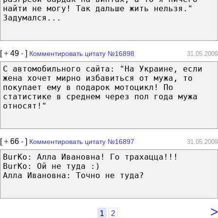
найти не могу! Так дальше жить нельзя."
Задумался...
[
+
49
-
]
Комментировать цитату №16898
31.05.2009
С автомобильного сайта: "На Украине, если
жена хочет мирно избавиться от мужа, то
покупает ему в подарок мотоцикл! По
статистике в среднем через пол года мужа
относят!"
[
+
66
-
]
Комментировать цитату №16897
31.05.2009
BurKo: Алла Ивановна! Го трахацца!!!
BurKo: Ой не туда :)
Алла Ивановна: Точно не туда?
>
1
2