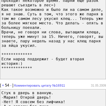
Проходит некоторое время. Парни ещё разок
решают съездить в лес=)
Как такое возможно и было ли на самом деле,
я не знаю. Суть в том, что этого же парня в
том же самом лесу укусил клещ... Теперь уже
за более мягкое место. Что делать - опять в
больницу поехали.
Врачи, не говоря ни слова, вытащили клеща,
теперь уже минут за 15. Ничего, говорят, вы
знаете, пару недель назад у нас клещ парня
за яйца укусил.
*************
Если народ поддержит - будет вторая
история:)
*************
[
+
54
-
]
Комментировать цитату №16911
31.05.2009
Стук в дверь в ванную.
-Мария! Открой дверь!
-Нет! Я совсем без лифчика!