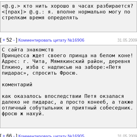
<@.g.> кто нить хорошо в часах разбирается?
<[npax]> @.g.: я. вполне нормально могу по
стрелкам время определять
[
+
52
-
]
Комментировать цитату №16906
31.05.2009
С сайта знакомств
Принцесса ждет своего принца на белом коне!
Адрес: г. Чита, Мямякинский район, деревня
Елкино, изба с надписью на заборе:«Петя
пидарас», спросить Фросю.
коментарий
как оказалось впоследствии Петя окзалася
далеко не пидарас, а просто конееб, а также
отличный собутыльник и приятный собеседник.
фросю ж нахуй.
[
+
66
-
]
Комментировать цитату №16905
31.05.2009