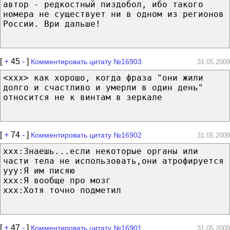
автор - редкостный пиздобол, ибо такого
номера не существует ни в одном из регионов
России. Ври дальше!
[
+
45
-
]
Комментировать цитату №16903
31.05.2009
<xxx> как хорошо, когда фраза "они жили
долго и счастливо и умерли в один день"
относится не к винтам в зеркале
[
+
74
-
]
Комментировать цитату №16902
31.05.2009
xxx:Знаешь...если некоторые органы или
части тела не использовать,они атрофируется
yyy:Я им писяю
xxx:Я вообще про мозг
xxx:Хотя точно подметил
[
+
47
-
]
Комментировать цитату №16901
31.05.2009