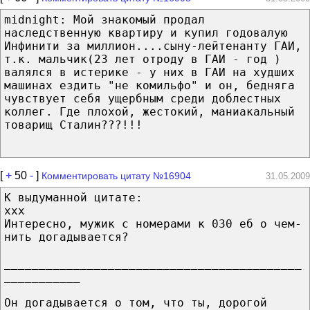
midnight: Мой знакомый продал
наследственную квартиру и купил годовалую
Инфинити за миллион....сыну-лейтенанту ГАИ,
т.к. мальчик(23 лет отроду в ГАИ - год )
валялся в истерике - у них в ГАИ на худших
машинах ездить "не комильфо" и он, бедняга
чувствует себя ущербным среди доблестных
коллег. Где плохой, жестокий, маниакальный
товарищ Сталин???!!!
[
+
50
-
]
Комментировать цитату №16904
31.05.2009
К выдуманной цитате:
xxx
Интересно, мужик с номерами к 030 еб о чем-
нить догадывается?
___________________________________________
___________
Он догадывается о том, что ты, дорогой