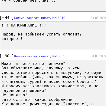
-А я совсем без линз...
[
+
44
-
]
Комментировать цитату №16910
31.05.2009
!!! НАПОМИНАНИЕ !!!
Народ, не забываем успеть оплатить
интернет!
[
+
90
-
]
Комментировать цитату №16909
31.05.2009
Может я чего-то не понимаю?
Вот объясните мне, глупому, в чем
удовольствие переспать с девушкой, которую
ты не любишь (или, как минимум, не уважаешь
и считаешь дурой) и после секса бросить?
И почему все хвастаются количеством, а не
глубиной отношений?
Не понятно!
Зато есть вот какие соображения:
Кто долгое время ездил на "классике", а