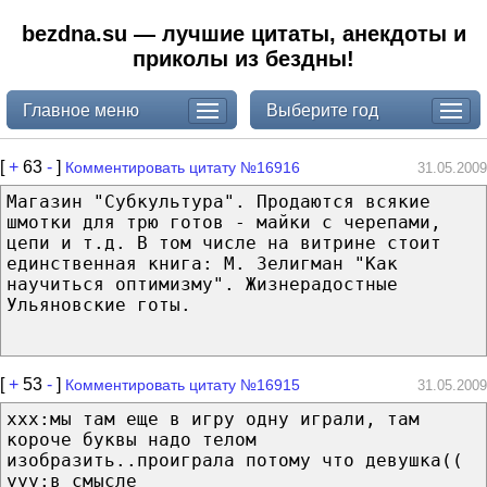
bezdna.su — лучшие цитаты, анекдоты и
приколы из бездны!
Главное меню
Выберите год
[
+
63
-
]
Комментировать цитату №16916
31.05.2009
Магазин "Субкультура". Продаются всякие
шмотки для трю готов - майки с черепами,
цепи и т.д. В том числе на витрине стоит
единственная книга: М. Зелигман "Как
научиться оптимизму". Жизнерадостные
Ульяновские готы.
[
+
53
-
]
Комментировать цитату №16915
31.05.2009
ххх:мы там еще в игру одну играли, там
короче буквы надо телом
изобразить..проиграла потому что девушка((
yyy:в смысле