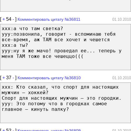
[
+
54
-
]
Комментировать цитату №36811
01.10.2010
xxx:а что там светка?
yyy:позвонила, говорит - вспоминаю тебя
все-время, аж ТАМ все хочет и чешется
xxx:а ты?
yyy:ну я же мачо! проведал ее... теперь у
меня ТАМ тоже все чешеццо(((
[
+
37
-
]
Комментировать цитату №36810
01.10.2010
xxx: Кто сказал, что спорт для настоящих
мужчин — хоккей?
Спорт для настоящих мужчин — это городки.
yyy: Это потому что в городках самое
главное — кинуть палку?
[
+
52
-
]
Комментировать цитату №36809
01.10.2010