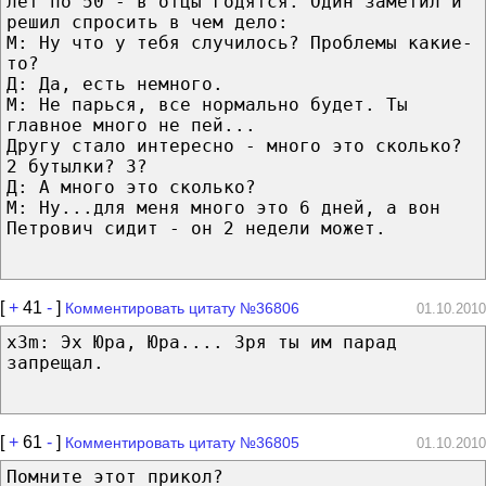
лет по 50 - в отцы годятся. Один заметил и
решил спросить в чем дело:
М: Ну что у тебя случилось? Проблемы какие-
то?
Д: Да, есть немного.
М: Не парься, все нормально будет. Ты
главное много не пей...
Другу стало интересно - много это сколько?
2 бутылки? 3?
Д: А много это сколько?
М: Ну...для меня много это 6 дней, а вон
Петрович сидит - он 2 недели может.
[
+
41
-
]
Комментировать цитату №36806
01.10.2010
x3m: Эх Юра, Юра.... Зря ты им парад
запрещал.
[
+
61
-
]
Комментировать цитату №36805
01.10.2010
Помните этот прикол?