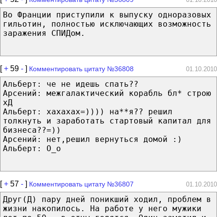
Во Фpанции пpиступили к выпуску одноpазовых
гильотин, полностью исключающих возможность
заpажения СПИДом.
[
+
59
-
]
Комментировать цитату №36808
01.10.2010
Альберт: че не идешь спать??
Арсений: межгалактический корабль бл* строю
хД
Альберт: хахахах=)))) на**я?? решил
толкнуть и заработать стартовый капитал для
бизнеса??=))
Арсений: нет,решил вернуться домой :)
Альберт: О_о
[
+
57
-
]
Комментировать цитату №36807
01.10.2010
Друг(Д) пару дней поникший ходил, проблем в
жизни накопилось. На работе у него мужики