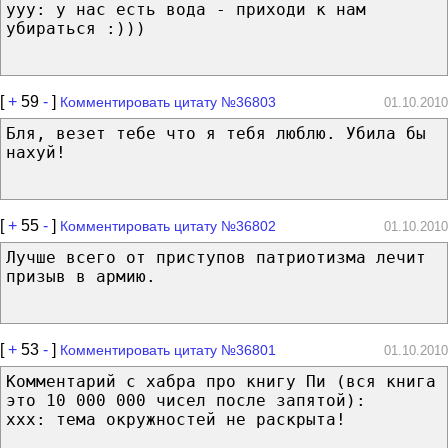
ууу: у нас есть вода - приходи к нам
убираться :)))
[
+
59
-
]
Комментировать цитату №36803
01.10.2010
Бля, везет тебе что я тебя люблю. Убила бы
нахуй!
[
+
55
-
]
Комментировать цитату №36802
01.10.2010
Лучше всего от приступов патриотизма лечит
призыв в армию.
[
+
53
-
]
Комментировать цитату №36801
01.10.2010
Комментарий с хабра про книгу Пи (вся книга
это 10 000 000 чисел после запятой):
ххх: тема окружностей не раскрыта!