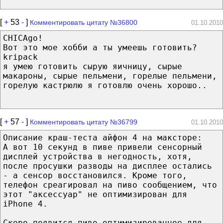
[
+
53
-
]
Комментировать цитату №36800
01.10.2010
CHICAgo!
Вот это мое хобби а ты умеешь готовить?
kripack
я умею готовить сырую яичницу, сырые
макароны, сырые пельмени, горелые пельмени,
горелую кастрюлю я готовлю очень хорошо..
[
+
57
-
]
Комментировать цитату №36799
01.10.2010
Описание краш-теста айфон 4 на максторе:
А вот 10 секунд в пиве привели сенсорный
дисплей устройства в негодность, хотя,
после просушки разводы на дисплее остались
- а сенсор восстановился. Кроме того,
телефон среагировал на пиво сообщением, что
этот "аксессуар" не оптимизирован для
iPhone 4.
Скоро появится пиво оптимизированное для