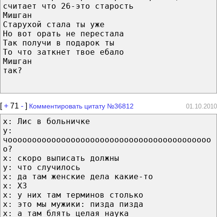
считает что 26-это старость
Мишган
Старухой стала ты уже
Но вот орать не перестала
Так получи в подарок ты
То что заткнет твое ебало
Мишган
так?
[
+
71
-
]
Комментировать цитату №36812
01.10.2010
x: Лис в больничке
y:
чоооооооооооооооооооооооооооооооооооооооооо
о?
x: скоро выписать должны
y: что случилось
x: да там женские дела какие-то
x: ХЗ
x: у них там терминов столько
x: это мы мужики: пизда пизда
x: а там блять целая наука