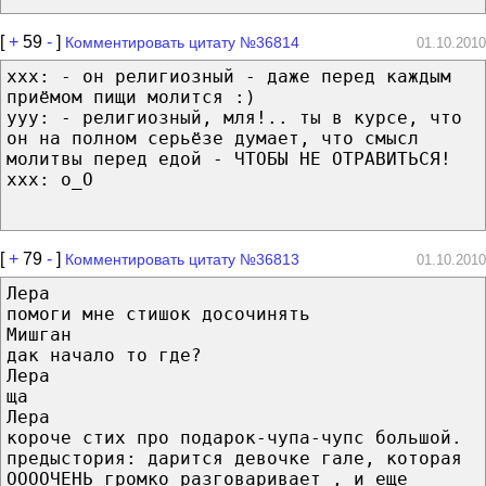
[
+
59
-
]
Комментировать цитату №36814
01.10.2010
xxx: - он религиозный - даже перед каждым
приёмом пищи молится :)
yyy: - религиозный, мля!.. ты в курсе, что
он на полном серьёзе думает, что смысл
молитвы перед едой - ЧТОБЫ НЕ ОТРАВИТЬСЯ!
xxx: о_О
[
+
79
-
]
Комментировать цитату №36813
01.10.2010
Лера
помоги мне стишок досочинять
Мишган
дак начало то где?
Лера
ща
Лера
короче стих про подарок-чупа-чупс большой.
предыстория: дарится девочке гале, которая
ООООЧЕНЬ громко разговаривает , и еще