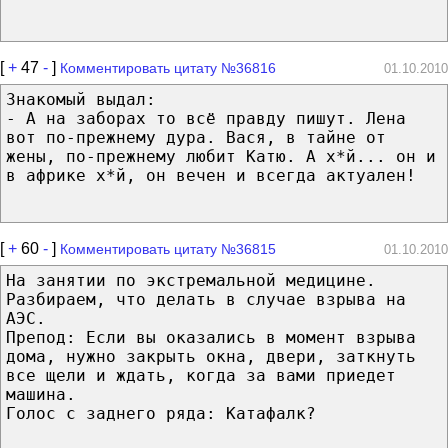
[
+
47
-
]
Комментировать цитату №36816
01.10.2010
Знакомый выдал:
- А на заборах то всё правду пишут. Лена
вот по-прежнему дура. Вася, в тайне от
жены, по-прежнему любит Катю. А х*й... он и
в африке х*й, он вечен и всегда актуален!
[
+
60
-
]
Комментировать цитату №36815
01.10.2010
На занятии по экстремальной медицине.
Разбираем, что делать в случае взрыва на
АЭС.
Препод: Если вы оказались в момент взрыва
дома, нужно закрыть окна, двери, заткнуть
все щели и ждать, когда за вами приедет
машина.
Голос с заднего ряда: Катафалк?