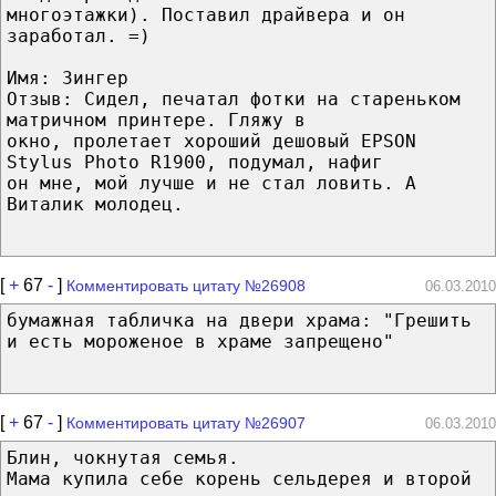
многоэтажки). Поставил драйвера и он
заработал. =)
Имя: Зингер
Отзыв: Сидел, печатал фотки на стареньком
матричном принтере. Гляжу в
окно, пролетает хороший дешовый EPSON
Stylus Photo R1900, подумал, нафиг
он мне, мой лучше и не стал ловить. A
Виталик молодец.
[
+
67
-
]
Комментировать цитату №26908
06.03.2010
бумажная табличка на двери храма: "Грешить
и есть мороженое в храме запрещено"
[
+
67
-
]
Комментировать цитату №26907
06.03.2010
Блин, чокнутая семья.
Мама купила себе корень сельдерея и второй