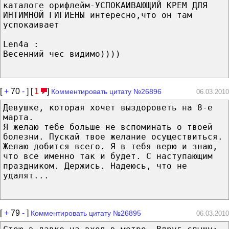
каталоге орифлейм-УСПОКАИВАЮЩИЙ КРЕМ ДЛЯ
ИНТИМНОЙ ГИГИЕНЫ интересно,что он там
успокаивает
Len4a ‎:
Весенний чес видимо))))
[
+
70
-
] [
1
]
Комментировать цитату №26896
06.03.2010
Девушке, которая хочет выздороветь на 8-е
марта.
Я желаю тебе больше не вспоминать о твоей
болезни. Пускай твое желание осуществиться.
Желаю добится всего. Я в тебя верю и знаю,
что все именно так и будет. С наступающим
праздником. Держись. Надеюсь, что не
удалят...
[
+
79
-
]
Комментировать цитату №26895
06.03.2010