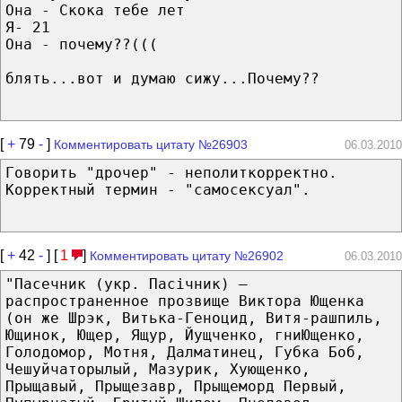
Она - Скока тебе лет
Я- 21
Она - почему??(((
блять...вот и думаю сижу...Почему??
[
+
79
-
]
Комментировать цитату №26903
06.03.2010
Говорить "дрочер" - неполиткорректно.
Корректный термин - "самосексуал".
[
+
42
-
] [
1
]
Комментировать цитату №26902
06.03.2010
"Пасечник (укр. Пасічник) —
распространенное прозвище Виктора Ющенка
(он же Шрэк, Витька-Геноцид, Витя-рашпиль,
Ющинок, Ющер, Ящур, Йущченко, гниЮщенко,
Голодомор, Мотня, Далматинец, Губка Боб,
Чешуйчаторылый, Мазурик, Хующенко,
Прыщавый, Прыщезавр, Прыщеморд Первый,