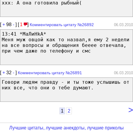
xxx: А она готовила рыбный(
[
+
98
-
] [
1
]
Комментировать цитату №26892
06.03.2010
13:41 *МаЛиНkА*
Меня муж овцой как то назвал,я ему 2 недели
на все вопросы и обращения бееее отвечала,
при чем даже по телефону и смс
[
+
32
-
]
Комментировать цитату №26891
06.03.2010
Говори людям правду - и ты тоже услышишь от
них все, что они о тебе думают.
>
1
2
Лучшие цитаты, лучшие анекдоты, лучшие приколы