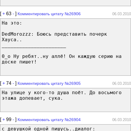
[
+
63
-
]
Комментировать цитату №26906
06.03.2010
На это:
DedMorozzz: Боюсь представить почерк
Хауса..
______________________
0_о Ну ребят..ну аллё! Он каждую серию на
доске пишет!
[
+
74
-
]
Комментировать цитату №26905
06.03.2010
На улице у кого-то душа поёт. До восьмого
этажа допевает, сука.
[
+
99
-
]
Комментировать цитату №26904
06.03.2010
с девушкой одной пишусь..диалог: