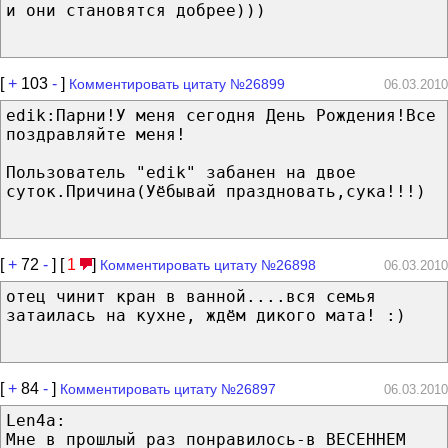
и они становятся добрее)))
[
+
103
-
]
Комментировать цитату №26899
06.03.2010
edik:Парни!У меня сегодня День Рождения!Все
поздравляйте меня!
Пользователь "edik" забанен на двое
суток.Причина(Уёбывай праздновать,сука!!!)
[
+
72
-
] [
1
]
Комментировать цитату №26898
06.03.2010
отец чинит кран в ванной....вся семья
затаилась на кухне, ждём дикого мата! :)
[
+
84
-
]
Комментировать цитату №26897
06.03.2010
Len4a:
Мне в прошлый раз понравилось-в ВЕСЕННЕМ