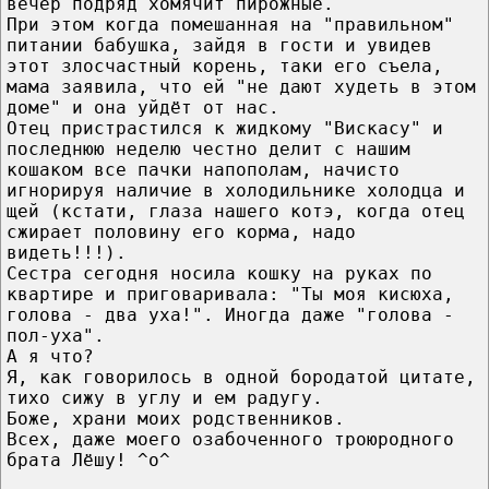
вечер подряд хомячит пирожные.
При этом когда помешанная на "правильном"
питании бабушка, зайдя в гости и увидев
этот злосчастный корень, таки его съела,
мама заявила, что ей "не дают худеть в этом
доме" и она уйдёт от нас.
Отец пристрастился к жидкому "Вискасу" и
последнюю неделю честно делит с нашим
кошаком все пачки напополам, начисто
игнорируя наличие в холодильнике холодца и
щей (кстати, глаза нашего котэ, когда отец
сжирает половину его корма, надо
видеть!!!).
Сестра сегодня носила кошку на руках по
квартире и приговаривала: "Ты моя кисюха,
голова - два уха!". Иногда даже "голова -
пол-уха".
А я что?
Я, как говорилось в одной бородатой цитате,
тихо сижу в углу и ем радугу.
Боже, храни моих родственников.
Всех, даже моего озабоченного троюродного
брата Лёшу! ^о^