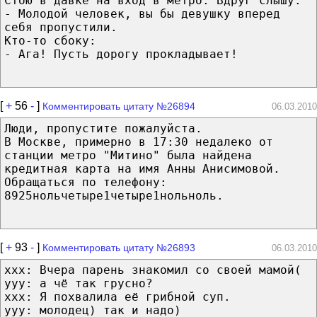
Стою в давке на вход в метро. Вдруг слышу:
- Молодой человек, вы бы девушку вперед
себя пропустили.
Кто-то сбоку:
- Ага! Пусть дорогу прокладывает!
[
+
56
-
]
Комментировать цитату №26894
06.03.2010
Люди, пропустите пожалуйста.
В Москве, примерно в 17:30 недалеко от
станции метро "Митино" была найдена
кредитная карта на имя Анны Анисимовой.
Обращаться по телефону:
8925нольчетыре1четыре1нольноль.
[
+
93
-
]
Комментировать цитату №26893
06.03.2010
xxx: Вчера парень знакомил со своей мамой(
yyy: а чё так грусно?
xxx: Я похвалила её грибной суп.
yyy: молодец) так и надо)