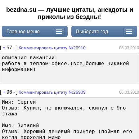
bezdna.su — лучшие цитаты, анекдоты и
приколы из бездны!
Главное меню
Выберите год
[
+
57
-
]
Комментировать цитату №26910
06.03.2010
описание вакансии:
работа в тёплом офисе.(всё,больше никакой
информации)
[
+
96
-
]
Комментировать цитату №26909
06.03.2010
Имя: Сергей
Отзыв: Купил, не включался, скинул с 9го
этажа
Имя: Виталий
Отзыв: Хороший дешевый принтер (поймал его
когда проходил мимо