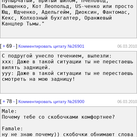
Пупырчатый, Бритый Шилом, Пчеловод,
Пьющенко, Кот Леопольд, US-ченко или просто
Ющ, Юдченко, Адельгейм, Диоксин, Фантомас,
Кекс, Колхозный бухгалтер, Оранжевый
Канцлер Тьмы."
[
+
69
-
]
Комментировать цитату №26901
06.03.2010
С подругой унесло течением, вылезли:
ххх: Даже в такой ситуации ты не перестаешь
вилять задницей.
ууу: Даже в такой ситуации ты не перестаешь
смотреть на мою задницу!
[
+
78
-
]
Комментировать цитату №26900
06.03.2010
Male:
Почему тебе со скобочками комфортнее?
Famale:
ну не знаю почему)) скобочки обнимают слова