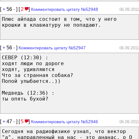
[
+
56
-
] [
2
]
Комментировать цитату №52948
06.09.2011
Плюс айпада состоит в том, что у него
крошки в клавиатуру не попадают.
[
+
56
-
]
Комментировать цитату №52947
06.09.2011
СЕВЕР (12:30) :
ходят люди по дороге
ходят, удивляются
Что за странная собака?
Попой улыбается..))
Медведь (12:36) :
ты опять бухой?
[
+
47
-
] [
5
]
Комментировать цитату №52946
06.09.2011
Сегодня на радиофизике узнал, что вектор
"а", направленный на нас - это ананас. о_О