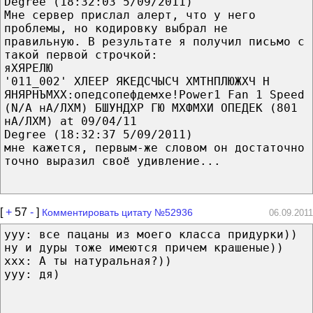
Degree (18:32:03 5/09/2011)
Мне сервер прислал алерт, что у него
проблемы, но кодировку выбрал не
правильную. В результате я получил письмо с
такой первой строчкой:
яХЯРЕЛЮ
'011_002' ХЛЕЕР ЯКЕДСЧЫСЧ ХМТНПЛЮЖХЧ Н
ЯНЯРНЪМХХ:опедсопефдемхе!Power1 Fan 1 Speed
(N/A нА/ЛХМ) БШУНДХР ГЮ МХФМХИ ОПЕДЕК (801
нА/ЛХМ) at 09/04/11
Degree (18:32:37 5/09/2011)
мне кажется, первым-же словом он достаточно
точно выразил своё удивление...
[
+
57
-
]
Комментировать цитату №52936
06.09.2011
yyy: все пацаны из моего класса придурки))
ну и дуры тоже имеются причем крашеные))
xxx: А ты натуральная?))
yyy: дя)