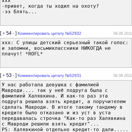
xxx
-привет, когда ты ходил на охоту?
-ээ блять...
[
+
54
-
]
Комментировать цитату №52932
06.09.2011
ххх: С улицы детский серьезный такой голос:
и запомни, восьмиклассники НИКОГДА не
плачут! *ROFL*
[
+
53
-
]
Комментировать цитату №52931
06.09.2011
У нас работала девушка с фамилией
Мавроди.... так у неё подруга была с
фамилией Халявкина. И как-то раз эта
подруга решила взять кредит, а поручителем
сделать Мавроди. В итоге такому тандему в
кредите было отказано и из уст в уста
передавалась строчка "Как-то раз Халявкина
с Мавроди решили взять кредит"...
PS: Халявкиной отдельно кредит-то дали.....