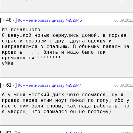
[
+
48
-
]
Комментировать цитату №52945
06.09.2011
Из печального:
С девушкой ночью вернулись домой, в порыве
страсти срываем с друг друга одежду и
направляемся в спальню. В обнимку падаем на
кровать . . . блять и надо было так
промахнутся!!!!!!!!!
yMKa
[
+
61
-
]
Комментировать цитату №52944
06.09.2011
А у меня жесткий диск чото сломался, ну я
правда перед этим ноут пинал по полу, ибо у
нас с ним были споры, как нада работать, но
я уверен, что сломался он не поэтому)