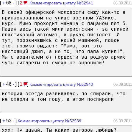
[
+
68
-
] [
2
]
Комментировать цитату №52941
06.09.2011
В своей офицерской молодости сижу как-то в
припаркованном на улице военном УАЗике,
курю. Мимо проходит мамаша с пацаном лет 5.
Пацан весь такой милитаристский - за спиной
пластиковый автомат, в руках пистолет. И
тут, поровнявшись с нашей машиной, пацан
этот громко выдает: "Мама, вот это
настоящий джип, а не то, что папа купил!".
Мы с водителем от гордости за родную армию
чуть сигареты от смеха не выронили!
[
+
46
-
] [
1
]
Комментировать цитату №52940
06.09.2011
история всегда развивалась по спирали, что
не сперли в том году, в этом поспирали
[
+
53
-
]
Комментировать цитату №52939
06.09.2011
xxx: Ну давай. Ты каких авторов любишь?