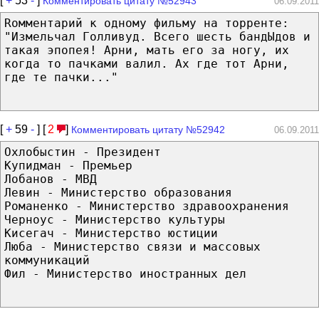
[
+
53
-
]
Комментировать цитату №52943
06.09.2011
Rомментарий к одному фильму на торренте:
"Измельчал Голливуд. Всего шесть бандЫдов и
такая эпопея! Арни, мать его за ногу, их
когда то пачками валил. Ах где тот Арни,
где те пачки..."
[
+
59
-
] [
2
]
Комментировать цитату №52942
06.09.2011
Охлобыстин - Президент
Купидман - Премьер
Лобанов - МВД
Левин - Министерство образования
Романенко - Министерство здравоохранения
Черноус - Министерство культуры
Кисегач - Министерство юстиции
Люба - Министерство связи и массовых
коммуникаций
Фил - Министерство иностранных дел