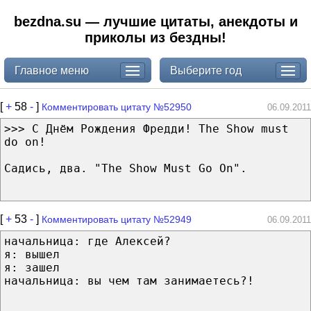
bezdna.su — лучшие цитаты, анекдоты и
приколы из бездны!
Главное меню
Выберите год
[
+
58
-
]
Комментировать цитату №52950
06.09.2011
>>> С Днём Рождения Фредди! The Show must
do on!
Садись, два. "The Show Must Go On".
[
+
53
-
]
Комментировать цитату №52949
06.09.2011
начальница: где Алексей?
я: вышел
я: зашел
начальница: вы чем там занимаетесь?!