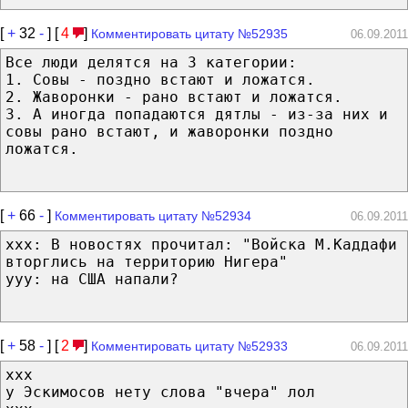
[
+
32
-
] [
4
]
Комментировать цитату №52935
06.09.2011
Все люди делятся на 3 категории:
1. Совы - поздно встают и ложатся.
2. Жаворонки - рано встают и ложатся.
3. А иногда попадаются дятлы - из-за них и
совы рано встают, и жаворонки поздно
ложатся.
[
+
66
-
]
Комментировать цитату №52934
06.09.2011
xxx: В новостях прочитал: "Войска М.Каддафи
вторглись на территорию Нигера"
yyy: на США напали?
[
+
58
-
] [
2
]
Комментировать цитату №52933
06.09.2011
xxx
у Эскимосов нету слова "вчера" лол