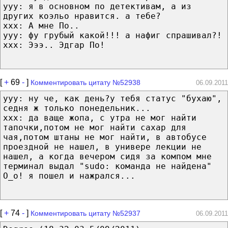
yyy: я в основном по детективам, а из
других коэльо нравится. а тебе?
xxx: А мне По..
yyy: фу грубый какой!!! а нафиг спрашивал?!
xxx: Эээ.. Эдгар По!
[
+
69
-
]
Комментировать цитату №52938
06.09.2011
ууу: ну че, как день?у тебя статус "бухаю",
седня ж только понедельник...
ххх: да ваще жопа, с утра не мог найти
тапочки,потом не мог найти сахар для
чая,потом штаны не мог найти, в автобусе
проездной не нашел, в универе лекции не
нашел, а когда вечером сидя за компом мне
терминал выдал "sudo: команда не найдена"
О_о! я пошел и нажрался...
[
+
74
-
]
Комментировать цитату №52937
06.09.2011