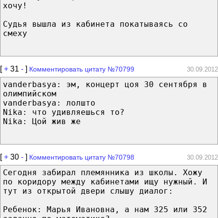
хочу!
Судья вышла из кабинета покатываясь со
смеху
[
+
31
-
]
Комментировать цитату №70799
30.09.2012
vanderbasya: эм, концерт цоя 30 сентября в
олимпийском
vanderbasya: лолшто
Nika: что удивляешься то?
Nika: Цой жив же
[
+
30
-
]
Комментировать цитату №70798
30.09.2012
Сегодня забирал племянника из школы. Хожу
по коридору между кабинетами ищу нужный. И
тут из открытой двери слышу диалог:
Ребенок: Марья Ивановна, а нам 325 или 352