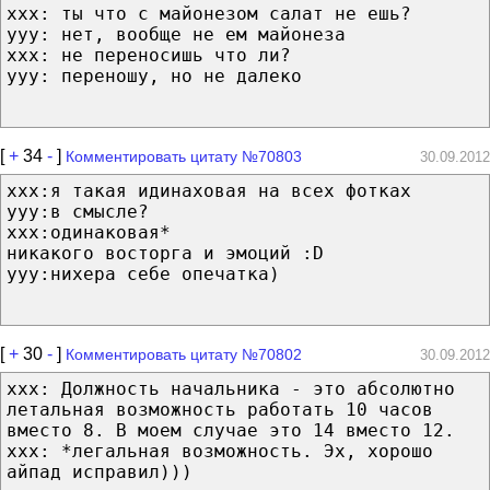
ххх: ты что с майонезом салат не ешь?
ууу: нет, вообще не ем майонеза
ххх: не переносишь что ли?
ууу: переношу, но не далеко
[
+
34
-
]
Комментировать цитату №70803
30.09.2012
xxx:я такая идинаховая на всех фотках
yyy:в смысле?
xxx:одинаковая*
никакого восторга и эмоций :D
yyy:нихера себе опечатка)
[
+
30
-
]
Комментировать цитату №70802
30.09.2012
ххх: Должность начальника - это абсолютно
летальная возможность работать 10 часов
вместо 8. В моем случае это 14 вместо 12.
ххх: *легальная возможность. Эх, хорошо
айпад исправил)))