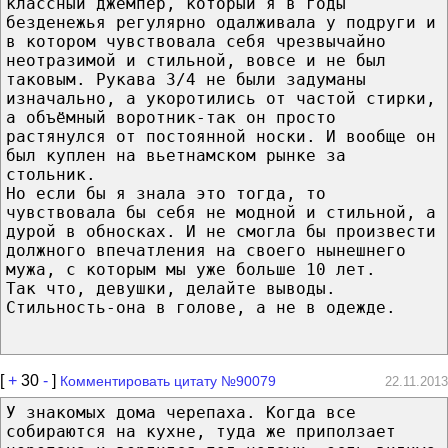
классный джемпер, который я в годы
безденежья регулярно одалживала у подруги и
в котором чувствовала себя чрезвычайно
неотразимой и стильной, вовсе и не был
таковым. Рукава 3/4 не были задуманы
изначально, а укоротились от частой стирки,
а объёмный воротник-так он просто
растянулся от постоянной носки. И вообще он
был куплен на вьетнамском рынке за
стольник.
Но если бы я знала это тогда, то
чувствовала бы себя не модной и стильной, а
дурой в обносках. И не смогла бы произвести
должного впечатления на своего нынешнего
мужа, с которым мы уже больше 10 лет.
Так что, девушки, делайте выводы.
Стильность-она в голове, а не в одежде.
[
+
30
-
]
Комментировать цитату №90079
22.11.2013
У знакомых дома черепаха. Когда все
собираются на кухне, туда же приползает