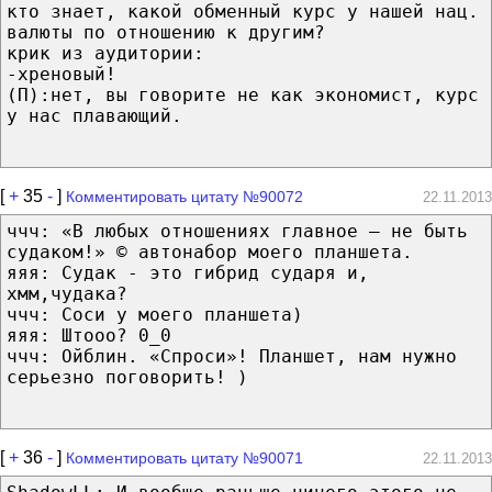
кто знает, какой обменный курс у нашей нац.
валюты по отношению к другим?
крик из аудитории:
-хреновый!
(П):нет, вы говорите не как экономист, курс
у нас плавающий.
[
+
35
-
]
Комментировать цитату №90072
22.11.2013
ччч: «В любых отношениях главное — не быть
судаком!» © автонабор моего планшета.
яяя: Судак - это гибрид сударя и,
хмм,чудака?
ччч: Соси у моего планшета)
яяя: Штооо? 0_0
ччч: Ойблин. «Спроси»! Планшет, нам нужно
серьезно поговорить! )
[
+
36
-
]
Комментировать цитату №90071
22.11.2013