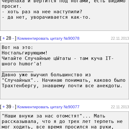
черепаха и вертится под ногами, есть видимо
просит.
- хоть раз на нее наступили?
- да нет, уворачивается как-то.
[
+
28
-
]
Комментировать цитату №90078
22.11.2013
Вот на это:
Ностальгирующим!
Читайте Случайные цЫтаты - там куча IT-
шного humor'а!
___________
Давно уже выучил большинство из
"Случайных".. Начинаю понимать, каково было
Трахтенбергу, знавшему почти все анекдоты.
[
+
39
-
]
Комментировать цитату №90077
22.11.2013
"Наши внуки за нас отомстят"... Мать
рассказывала, что я до трех лет терпеть не
мог ходить, все время просился на руки,