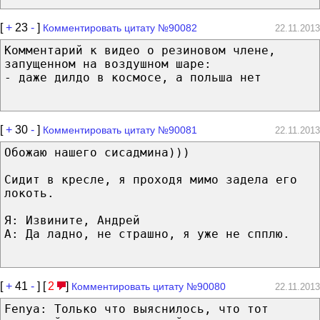
[
+
23
-
]
Комментировать цитату №90082
22.11.2013
Комментарий к видео о резиновом члене,
запущенном на воздушном шаре:
- даже дилдо в космосе, а польша нет
[
+
30
-
]
Комментировать цитату №90081
22.11.2013
Обожаю нашего сисадмина)))
Сидит в кресле, я проходя мимо задела его
локоть.
Я: Извините, Андрей
А: Да ладно, не страшно, я уже не спплю.
[
+
41
-
] [
2
]
Комментировать цитату №90080
22.11.2013
Fenya: Только что выяснилось, что тот