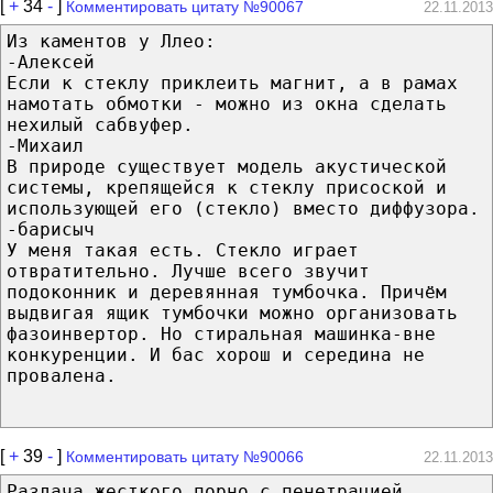
[
+
34
-
]
Комментировать цитату №90067
22.11.2013
Из каментов у Ллео:
-Алексей
Если к стеклу приклеить магнит, а в рамах
намотать обмотки - можно из окна сделать
нехилый сабвуфер.
-Михаил
В природе существует модель акустической
системы, крепящейся к стеклу присоской и
использующей его (стекло) вместо диффузора.
-барисыч
У меня такая есть. Стекло играет
отвратительно. Лучше всего звучит
подоконник и деревянная тумбочка. Причём
выдвигая ящик тумбочки можно организовать
фазоинвертор. Но стиральная машинка-вне
конкуренции. И бас хорош и середина не
провалена.
[
+
39
-
]
Комментировать цитату №90066
22.11.2013
Раздача жесткого порно с пенетрацией