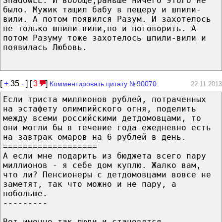
ShadowLL: И вообще,раньше ничего этого не
было. Мужик тащил бабу в пещеру и шпили-
вили. А потом появился Разум. И захотелось
не только шпили-вили,но и поговорить. А
потом Разуму тоже захотелось шпили-вили и
появилась Любовь.
[
+
35
-
] [
3
]
Комментировать цитату №90070
22.11.2013
Если триста миллионов рублей, потраченных
на эстафету олимпийского огня, поделить
между всеми российскими детдомовцами, то
они могли бы в течение года ежедневно есть
на завтрак омаров на 6 рублей в день.
===================
А если мне подарить из бюджета всего пару
миллионов - я себе дом куплю. Жалко вам,
что ли? Пенсионеры с детдомовцами вовсе не
заметят, так что можно и не пару, а
побольше.
---------
Вот именно так люди и становятся