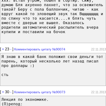
xxx: встал утром, пошёл в сортир. Сижу,
думаю Бля ахуенно пахнет, что за освежитель
такой? Беру с пола баллончик, читаю - как
вдруг какой то зловещий звук так Вщщщщщщщ и
по спину что то касается....я блять чуть
вместе с дверью не вышел. Оказалось
родители автоматический распылитель вчера
купили и поставили на бочок
[
+
23
-
]
Комментировать цитату №90074
22.11.2013
Я знаю в какой банк положил свои деньги тот
парень, который несколько лет назад писал
про доллары :)
сть
[
+
30
-
]
Комментировать цитату №90073
22.11.2013
Лекция по экономике.
(П)репод: