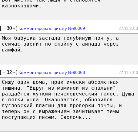
казнокрадами.
[
+
30
-
]
Комментировать цитату №90069
22.11.2013
Моя бабушка застала голубиную почту, а
сейчас звонит по скайпу с айпада через
вайфай.
[
+
32
-
]
Комментировать цитату №90068
22.11.2013
Сижу один дома, практически абсолютная
тишина. "Вдруг из маминой из спальни"
раздаётся жуткий нечеловеческий голос. Душа
в пятки ушла. Оказывается, обновился
гугловский плагин для проверки почты, и
теперь он с выражением зачитывает темы
поступающих писем. Сволочь...