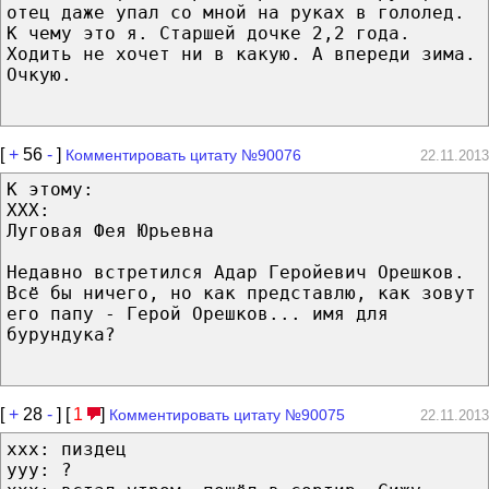
отец даже упал со мной на руках в гололед.
К чему это я. Старшей дочке 2,2 года.
Ходить не хочет ни в какую. А впереди зима.
Очкую.
[
+
56
-
]
Комментировать цитату №90076
22.11.2013
К этому:
ХХХ:
Луговая Фея Юрьевна
Недавно встретился Адар Геройевич Орешков.
Всё бы ничего, но как представлю, как зовут
его папу - Герой Орешков... имя для
бурундука?
[
+
28
-
] [
1
]
Комментировать цитату №90075
22.11.2013
xxx: пиздец
yyy: ?