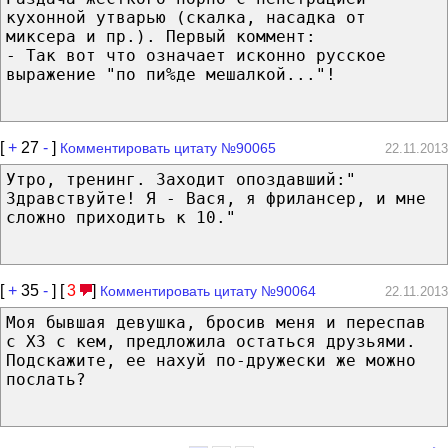
кухонной утварью (скалка, насадка от
миксера и пр.). Первый коммент:
- Так вот что означает исконно русское
выражение "по пи%де мешалкой..."!
[
+
27
-
]
Комментировать цитату №90065
22.11.2013
Утро, тренинг. Заходит опоздавший:"
Здравствуйте! Я - Вася, я фрилансер, и мне
сложно приходить к 10."
[
+
35
-
] [
3
]
Комментировать цитату №90064
22.11.2013
Моя бывшая девушка, бросив меня и переспав
с ХЗ с кем, предложила остаться друзьями.
Подскажите, ее нахуй по-дружески же можно
послать?