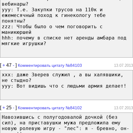
вебинары?
yyy: Т.е. Закупки трусов на 110к и
ежемесячный поход к гинекологу тебе
понятны?
zzz: Чтобы было о чем поговорить с
маникюршей
hhh: почему в списке нет аренды амбара под
мягкие игрушки?
[
+
47
-
]
Комментировать цитату №84103
13.07.2013
xxx: даже Зверев служил , а вы халявшики,
не стыдно?
yyy: Вот видишь что с людьми армия делает!
[
+
25
-
]
Комментировать цитату №84102
13.07.2013
Навозившись с полугодовалой дочкой (без
сил), на приставушки мужа предложила ему
новую ролевую игру - "лес": я - бревно, он-