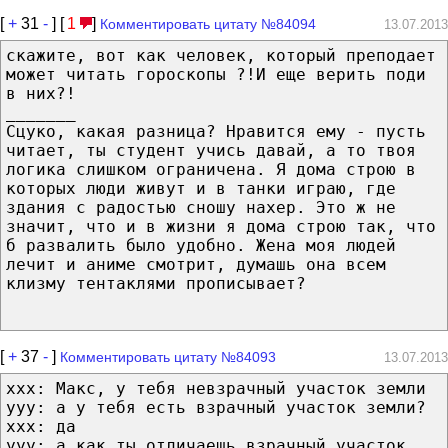
[
+
31
-
] [
1
]
Комментировать цитату №84094
13.07.2013
скажите, вот как человек, который преподает
может читать гороскопы ?!И еще верить поди
в них?!
_______
Сцуко, какая разница? Нравится ему - пусть
читает, ты студент учись давай, а то твоя
логика слишком ограничена. Я дома строю в
которых люди живут и в танки играю, где
здания с радостью сношу нахер. Это ж не
значит, что и в жизни я дома строю так, что
б развалить было удобно. Жена моя людей
лечит и аниме смотрит, думашь она всем
клизму тентаклями прописывает?
[
+
37
-
]
Комментировать цитату №84093
13.07.2013
ххх: Макс, у тебя невзрачный участок земли
ууу: а у тебя есть взрачный участок земли?
ххх: да
yyy: а как ты отличаешь взрачный участок