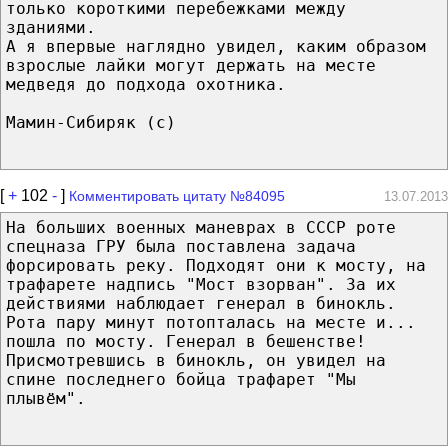
только короткими перебежками между
зданиями.
А я впервые наглядно увидел, каким образом
взрослые лайки могут держать на месте
медведя до подхода охотника.
Мамин-Сибиряк (с)
[
+
102
-
]
Комментировать цитату №84095
13.07.2013
На больших военных маневрах в СССР роте
спецназа ГРУ была поставлена задача
форсировать реку. Подходят они к мосту, на
трафарете надпись "Мост взорван". За их
действиями наблюдает генерал в бинокль.
Рота пару минут потопталась на месте и...
пошла по мосту. Генерал в бешенстве!
Присмотревшись в бинокль, он увидел на
спине последнего бойца трафарет "Мы
плывём".