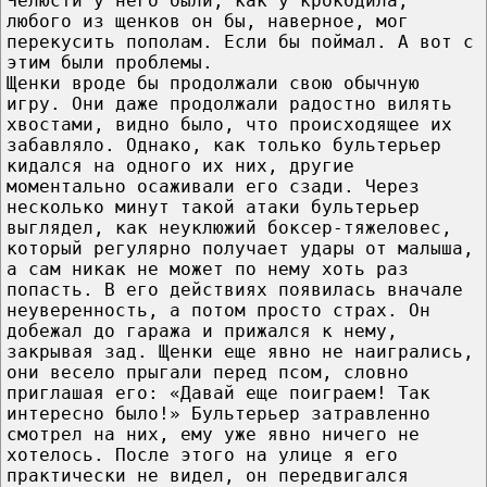
Челюсти у него были, как у крокодила,
любого из щенков он бы, наверное, мог
перекусить пополам. Если бы поймал. А вот с
этим были проблемы.
Щенки вроде бы продолжали свою обычную
игру. Они даже продолжали радостно вилять
хвостами, видно было, что происходящее их
забавляло. Однако, как только бультерьер
кидался на одного их них, другие
моментально осаживали его сзади. Через
несколько минут такой атаки бультерьер
выглядел, как неуклюжий боксер-тяжеловес,
который регулярно получает удары от малыша,
а сам никак не может по нему хоть раз
попасть. В его действиях появилась вначале
неуверенность, а потом просто страх. Он
добежал до гаража и прижался к нему,
закрывая зад. Щенки еще явно не наигрались,
они весело прыгали перед псом, словно
приглашая его: «Давай еще поиграем! Так
интересно было!» Бультерьер затравленно
смотрел на них, ему уже явно ничего не
хотелось. После этого на улице я его
практически не видел, он передвигался