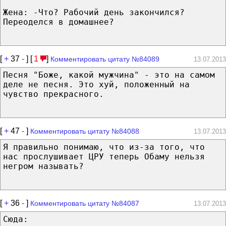
Жена: -Что? Рабочий день закончился?
Переоделся в домашнее?
[
+
37
-
] [
1
]
Комментировать цитату №84089
13.07.2013
Песня "Боже, какой мужчина" - это на самом
деле не песня. Это хуй, положенный на
чувство прекрасного.
[
+
47
-
]
Комментировать цитату №84088
13.07.2013
Я правильно понимаю, что из-за того, что
нас прослушивает ЦРУ теперь Обаму нельзя
негром называть?
[
+
36
-
]
Комментировать цитату №84087
13.07.2013
Сюда: