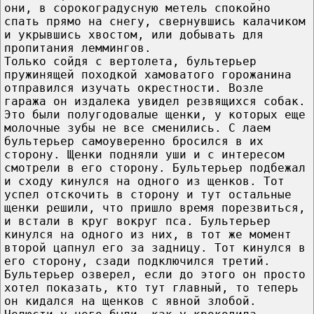
они, в сорокоградусную метель спокойно
спать прямо на снегу, свернувшись калачиком
и укрывшись хвостом, или добывать для
пропитания леммингов.
Только сойдя с вертолета, бультерьер
пружинящей походкой хамоватого горожанина
отправился изучать окрестности. Возле
гаража он издалека увидел резвящихся собак.
Это были полугодовалые щенки, у которых еще
молочные зубы не все сменились. С лаем
бультерьер самоуверенно бросился в их
сторону. Щенки подняли уши и с интересом
смотрели в его сторону. Бультерьер подбежал
и сходу кинулся на одного из щенков. Тот
успел отскочить в сторону и тут остальные
щенки решили, что пришло время порезвиться,
и встали в круг вокруг пса. Бультерьер
кинулся на одного из них, в тот же момент
второй цапнул его за задницу. Тот кинулся в
его сторону, сзади подключился третий.
Бультерьер озверел, если до этого он просто
хотел показать, кто тут главный, то теперь
он кидался на щенков с явной злобой.