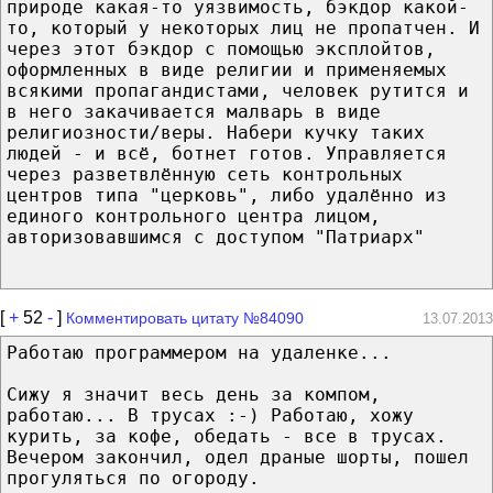
природе какая-то уязвимость, бэкдор какой-
то, который у некоторых лиц не пропатчен. И
через этот бэкдор с помощью эксплойтов,
оформленных в виде религии и применяемых
всякими пропагандистами, человек рутится и
в него закачивается малварь в виде
религиозности/веры. Набери кучку таких
людей - и всё, ботнет готов. Управляется
через разветвлённую сеть контрольных
центров типа "церковь", либо удалённо из
единого контрольного центра лицом,
авторизовавшимся с доступом "Патриарх"
[
+
52
-
]
Комментировать цитату №84090
13.07.2013
Работаю программером на удаленке...
Сижу я значит весь день за компом,
работаю... В трусах :-) Работаю, хожу
курить, за кофе, обедать - все в трусах.
Вечером закончил, одел драные шорты, пошел
прогуляться по огороду.