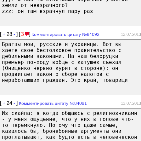
земли от невзрачного?
zzz: он там взрачнул пару раз
[
+
28
-
] [
3
]
Комментировать цитату №84092
13.07.2013
Братцы мои, русские и украинцы. Вот вы
хаете свое бестолковое правительство с
дебильными законами. На наш белоруцки
премьер по-ходу вобще с катушек съехал
(Онищенко нервно курит в стороне): он
продвигает закон о сборе налогов с
неработающих граждан. Это край, товарищи
[
+
24
-
]
Комментировать цитату №84091
13.07.2013
Из скайпа: я когда общаюсь с религиозниками
- у меня ощущение, что у них в голове что-
то перемкнуло. Потому что даже самые,
казалось бы, бронебойные аргументы они
проглатывают, как будто есть в человеческой