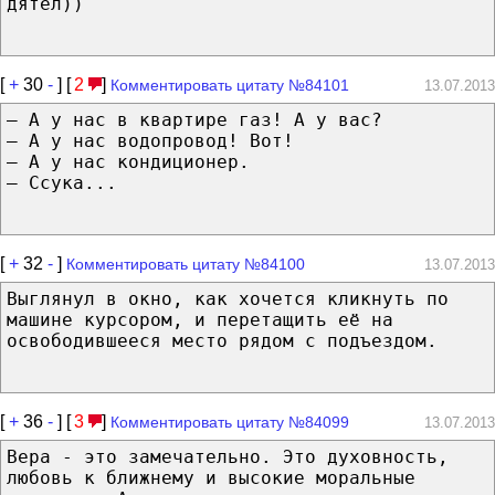
дятел))
[
+
30
-
] [
2
]
Комментировать цитату №84101
13.07.2013
– А у нас в квартире газ! А у вас?
– А у нас водопровод! Вот!
– А у нас кондиционер.
– Ссука...
[
+
32
-
]
Комментировать цитату №84100
13.07.2013
Выглянул в окно, как хочется кликнуть по
машине курсором, и перетащить её на
освободившееся место рядом с подъездом.
[
+
36
-
] [
3
]
Комментировать цитату №84099
13.07.2013
Вера - это замечательно. Это духовность,
любовь к ближнему и высокие моральные