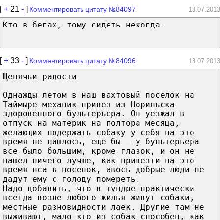
[
+
21
-
]
Комментировать цитату №84097
13.07.2013
Кто в бегах, тому сидеть некогда.
[
+
33
-
]
Комментировать цитату №84096
13.07.2013
Щенячьи радости
Однажды летом в наш вахтовый поселок на
Таймыре механик привез из Норильска
здоровенного бультерьера. Он уезжал в
отпуск на материк на полтора месяца,
желающих подержать собаку у себя на это
время не нашлось, еще бы – у бультерьера
все было большим, кроме глазок, и он не
нашел ничего лучше, как привезти на это
время пса в поселок, авось добрые люди не
дадут ему с голоду помереть.
Надо добавить, что в тундре практически
всегда возле любого жилья живут собаки,
местные разновидности лаек. Другие там не
выживают, мало кто из собак способен, как