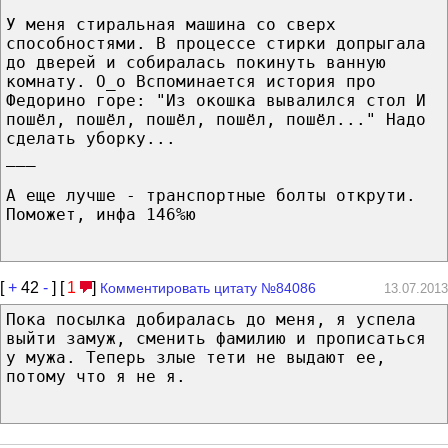
У меня стиральная машина со сверх
способностями. В процессе стирки допрыгала
до дверей и собиралась покинуть ванную
комнату. О_о Вспоминается история про
Федорино горе: "Из окошка вывалился стол И
пошёл, пошёл, пошёл, пошёл, пошёл..." Надо
сделать уборку...
___
А еще лучше - транспортные болты открути.
Поможет, инфа 146%ю
[
+
42
-
] [
1
]
Комментировать цитату №84086
13.07.2013
Пока посылка добиралась до меня, я успела
выйти замуж, сменить фамилию и прописаться
у мужа. Теперь злые тети не выдают ее,
потому что я не я.