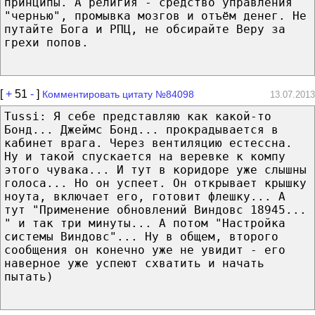
принципы. А религия - средство управления
"чернью", промывка мозгов и отъём денег. Не
путайте Бога и РПЦ, не обсирайте Веру за
грехи попов.
[
+
51
-
]
Комментировать цитату №84098
13.07.2013
Tussi: Я себе представляю как какой-то
Бонд... Джеймс Бонд... прокрадывается в
кабинет врага. Через вентиляцию естессна.
Ну и такой спускается на веревке к компу
этого чувака... И тут в коридоре уже слышны
голоса... Но он успеет. Он открывает крышку
ноута, включает его, готовит флешку... А
тут "Применение обновлений Виндовс 18945...
" и так три минуты... А потом "Настройка
системы Виндовс"... Ну в общем, второго
сообщения он конечно уже не увидит - его
наверное уже успеют схватить и начать
пытать)