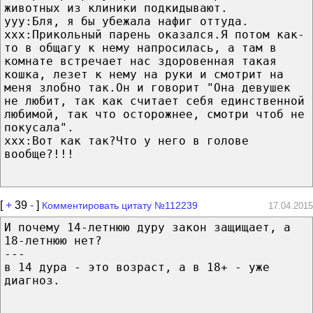
животных из клиники подкидывают.
ууу:Бля, я бы убежала нафиг оттуда.
ххх:Прикольный парень оказался.Я потом как-
то в общагу к нему напросилась, а там в
комнате встречает нас здоровенная такая
кошка, лезет к нему на руки и смотрит на
меня злобно так.Он и говорит "Она девушек
не любит, так как считает себя единственной
любимой, так что осторожнее, смотри чтоб не
покусала".
ххх:Вот как так?Что у него в голове
вообще?!!!
[
+
39
-
]
Комментировать цитату №112239
17.04.2015
И почему 14-летнюю дуру закон защищает, а
18-летнюю нет?
---
в 14 дура - это возраст, а в 18+ - уже
диагноз.