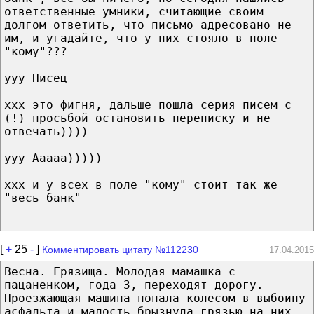
ответственные умники, считающие своим
долгом ответить, что письмо адресовано не
им, и угадайте, что у них стояло в поле
"кому"???
yyy Писец
xxx это фигня, дальше пошла серия писем с
(!) просьбой остановить переписку и не
отвечать))))
yyy Ааааа)))))
xxx и у всех в поле "кому" стоит так же
"весь банк"
[
+
25
-
]
Комментировать цитату №112230
17.04.2015
Весна. Грязища. Молодая мамашка с
пацаненком, года 3, переходят дорогу.
Проезжающая машина попала колесом в выбоину
асфальта и малость брызнула грязью на них.