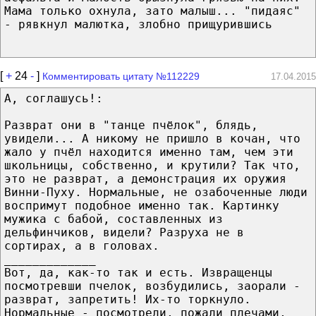
Мама только охнула, зато малыш... "пидаяс"
- рявкнул малютка, злобно прищурившись
[
+
24
-
]
Комментировать цитату №112229
17.04.2015
А, соглашусь!:
Разврат они в "танце пчёлок", блядь,
увидели... А никому не пришло в кочан, что
жало у пчёл находится именно там, чем эти
школьницы, собственно, и крутили? Так что,
это не разврат, а демонстрация их оружия
Винни-Пуху. Нормальные, не озабоченные люди
воспримут подобное именно так. Картинку
мужика с бабой, составленных из
дельфинчиков, видели? Разруха не в
сортирах, а в головах.
_____________
Вот, да, как-то так и есть. Извращенцы
посмотревши пчелок, возбудились, заорали -
разврат, запретить! Их-то торкнуло.
Нормальные - посмотрели, пожали плечами,