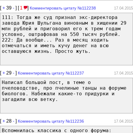
[
+
39
-
] [
1
]
Комментировать цитату №112238
17.04.2015
111: Тогда же суд признал экс-директора
завода Юрия Шульгана виновным в хищении 29
млн рублей и приговорил его к трем годам
условно, оштрафовав на 550 тысяч рублей.
222: Да вообще... Раз в месяц ходить
отмечаться и иметь кучу денег на всю
оставшуюся жизнь. Просто жуть.
[
+
29
-
]
Комментировать цитату №112237
17.04.2015
Написал большой пост, в теме о
пчеловодстве, про пчелиные танцы на форуме
биологов. Hабежали какие-то придурки и
загадили всю ветку.
[
+
28
-
]
Комментировать цитату №112236
17.04.2015
Вспомнилась классика с одного форума: