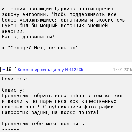
> Теория эволюции Дарвина противоречит
закону энтропии. Чтобы поддерживать все
более усложняющиеся организмы и экосистемы
нужен был бы мощный источник внешней
энергии.
Баста, дарвинисты!
> "Солнце? Нет, не слышал".
[
+
19
-
]
Комментировать цитату №112235
17.04.2015
Лечитесь:
Садисту:
Предлагаю собрать всех пчЬол в том же зале
и ввалить по паре десятков качественных
соленых розг! С публикацией фотографий
напоротых задниц на доске почета!
------
Предлагаю тебе мозг полечить.
------