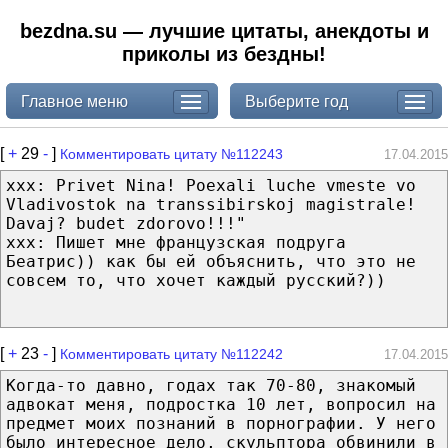
bezdna.su — лучшие цитаты, анекдоты и
приколы из бездны!
Главное меню
Выберите год
[
+
29
-
]
Комментировать цитату №112243
17.04.2015
ххх: Privet Nina! Poexali luche vmeste vo
Vladivostok na transsibirskoj magistrale!
Davaj? budet zdorovo!!!"
ххх: Пишет мне французская подруга
Беатрис)) как бы ей объяснить, что это не
совсем то, что хочет каждый русский?))
[
+
23
-
]
Комментировать цитату №112242
17.04.2015
Когда-то давно, годах так 70-80, знакомый
адвокат меня, подростка 10 лет, вопросил на
предмет моих познаний в порнографии. У него
было интересное дело, скульптора обвинили в