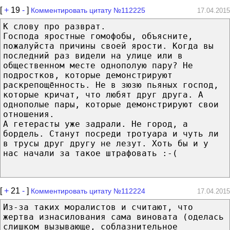
[
+
19
-
]
Комментировать цитату №112225
17.04.2015
К слову про разврат.
Господа яростные гомофобы, объясните,
пожалуйста причины своей ярости. Когда вы
последний раз видели на улице или в
общественном месте однополую пару? Не
подростков, которые демонстрируют
раскрепощённость. Не в зюзю пьяных господ,
которые кричат, что любят друг друга. А
однополые пары, которые демонстрируют свои
отношения.
А гетерасты уже задрали. Не город, а
бордель. Станут посреди тротуара и чуть ли
в трусы друг другу не лезут. Хоть бы и у
нас начали за такое штрафовать :-(
[
+
21
-
]
Комментировать цитату №112224
17.04.2015
Из-за таких моралистов и считают, что
жертва изнасилования сама виновата (оделась
слишком вызывающе, соблазнительное