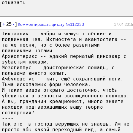
отказать!!!
[
+
25
-
]
Комментировать цитату №112233
17.04.2015
Тиктаалик -- жабры и чешуя + лёгкие и
подвижная шея. Ихтиостега и акантостега --
та же песня, но с более развитыми
плавниками-ногами.
Археоптерикс -- эдакий пернатый динозавр с
зубастым клювом.
Мезогиппус -- доисторическая лошадь, с
пальцами вместо копыт.
Амбулоцетус -- кит, ещё сохранявший ноги.
Тьма ископаемых форм человека.
И таких видов открыто достаточно, чтобы
убедиться в верности эволюционного подхода.
А вы, гражданин креационист, много знаете
находок подтверждающих вашу теорию
сотворения?
----
Так это ты господ верующих не знаешь. Им не
просто абы какой переходный вид, а самый-