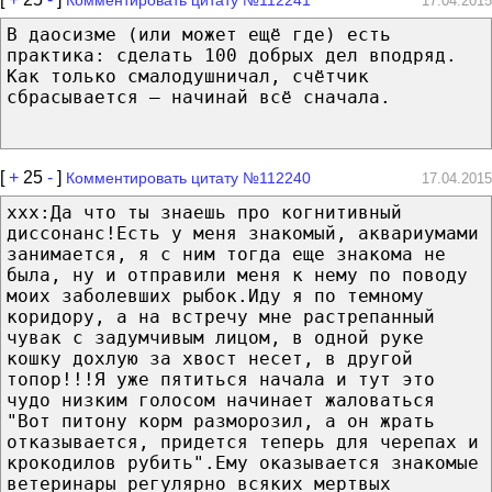
17.04.2015
В даосизме (или может ещё где) есть
практика: сделать 100 добрых дел вподряд.
Как только смалодушничал, счётчик
сбрасывается — начинай всё сначала.
[
+
25
-
]
Комментировать цитату №112240
17.04.2015
ххх:Да что ты знаешь про когнитивный
диссонанс!Есть у меня знакомый, аквариумами
занимается, я с ним тогда еще знакома не
была, ну и отправили меня к нему по поводу
моих заболевших рыбок.Иду я по темному
коридору, а на встречу мне растрепанный
чувак с задумчивым лицом, в одной руке
кошку дохлую за хвост несет, в другой
топор!!!Я уже пятиться начала и тут это
чудо низким голосом начинает жаловаться
"Вот питону корм разморозил, а он жрать
отказывается, придется теперь для черепах и
крокодилов рубить".Ему оказывается знакомые
ветеринары регулярно всяких мертвых