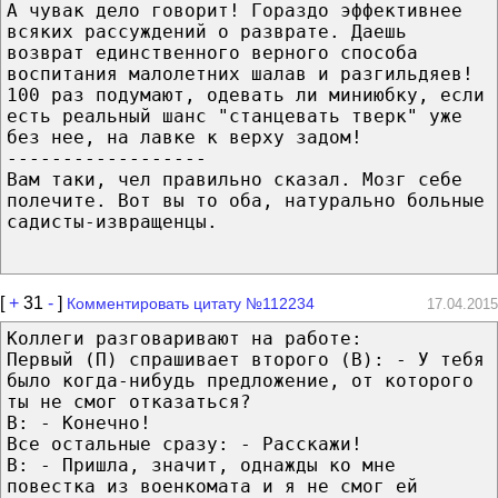
А чувак дело говорит! Гораздо эффективнее
всяких рассуждений о разврате. Даешь
возврат единственного верного способа
воспитания малолетних шалав и разгильдяев!
100 раз подумают, одевать ли миниюбку, если
есть реальный шанс "станцевать тверк" уже
без нее, на лавке к верху задом!
------------------
Вам таки, чел правильно сказал. Мозг себе
полечите. Вот вы то оба, натурально больные
садисты-извращенцы.
[
+
31
-
]
Комментировать цитату №112234
17.04.2015
Коллеги разговаривают на работе:
Первый (П) спрашивает второго (В): - У тебя
было когда-нибудь предложение, от которого
ты не смог отказаться?
В: - Конечно!
Все остальные сразу: - Расскажи!
В: - Пришла, значит, однажды ко мне
повестка из военкомата и я не смог ей