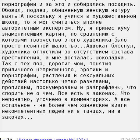
порнографии и за это и собирались посадить.
Обожал, подлец, обнаженную женскую натуру
ваять!А поскольку я учился в художественной
школе, то я мог считаться вполне
авторитетным экспертом. Ну, я принес кучу
знаменитейших картин, по сравнению с
которыми творчество этого художника было
просто невинной шалостью...Адвокат блеснул,
художника отпустили за отсутствием состава
преступления, а мне досталась шоколадка.
Так с тех пор, дорогие мои, понятия
приличного-неприличного, эротики и
порнографии, растления и сексуальных
действий настолько четко разжеваны,
прописаны, пронумерованы и разграфлены, что
спорить не о чем. Все есть в законах. Что
непонятно, уточнено в комментариях. А все
остальное - не более чем ханжеские визги
некомпетентных людей ни в танцах, ни в
законах...
[
+
25
-
]
Комментировать цитату №112241