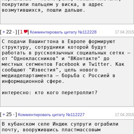
покрутили пальцем у виска, в адрес
возмутившихся, пошли дальше.
[
+
22
-
] [
1
]
Комментировать цитату №112228
17.04.2015
С подачи Вашингтона в Европе формируют
структуру, сотрудники которой будут
работать в русскоязычных социальных сетях —
от "Одноклассников" и "ВКонтакте" до
местных сегментов Facebook и Twitter. Как
сообщают "Известия", цель нового
медиадепартамента — борьба с Россией в
информационной сфере.
интересно: кто кого перетроллит?
[
+
25
-
]
Комментировать цитату №112227
17.04.2015
В кубанском селе Индюк супруги ограбили
почту, вооружившись пластмассовым