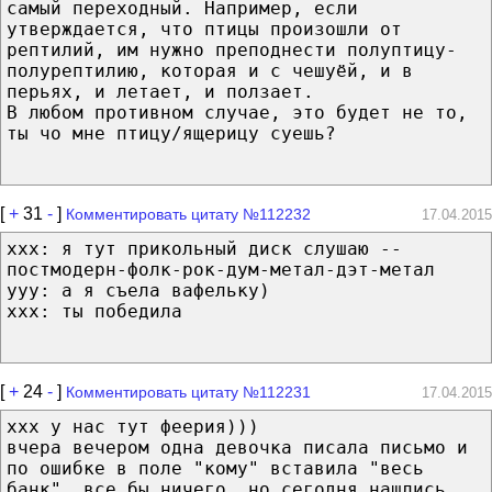
самый переходный. Например, если
утверждается, что птицы произошли от
рептилий, им нужно преподнести полуптицу-
полурептилию, которая и с чешуёй, и в
перьях, и летает, и ползает.
В любом противном случае, это будет не то,
ты чо мне птицу/ящерицу суешь?
[
+
31
-
]
Комментировать цитату №112232
17.04.2015
ххх: я тут прикольный диск слушаю --
постмодерн-фолк-рок-дум-метал-дэт-метал
ууу: а я съела вафельку)
ххх: ты победила
[
+
24
-
]
Комментировать цитату №112231
17.04.2015
xxx у нас тут феерия)))
вчера вечером одна девочка писала письмо и
по ошибке в поле "кому" вставила "весь
банк", все бы ничего, но сегодня нашлись