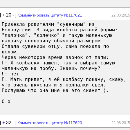
[
+
20
-
]
Комментировать цитату №117621
22.08.2015
Привезла родителям "сувениры" из
Белоруссии- 3 вида колбасы разной формы:
"палочка", "колечко" и такую маленькую
палочку вполовину обычной размером.
Отдала сувениры отцу, сама поехала по
делам.
Через некоторое время звонок от папы:
П: Я колбаску нашел, так я выбрал самую
маленькую на пробу. Знаешь почему?
Я: нет
П: Мать придет, я ей колбасу покажу, скажу,
что очень вкусная и я полпалки съел.
Послушаю что она мне на это скажет=).
О_о
[
+
32
-
]
Комментировать цитату №117620
22.08.2015