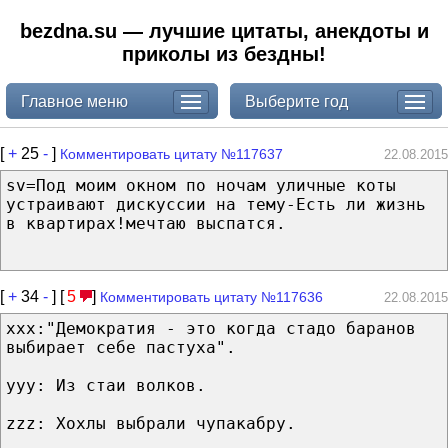
bezdna.su — лучшие цитаты, анекдоты и
приколы из бездны!
Главное меню
Выберите год
[
+
25
-
]
Комментировать цитату №117637
22.08.2015
sv=Под моим окном по ночам уличные коты
устраивают дискуссии на тему-Есть ли жизнь
в квартирах!мечтаю выспатся.
[
+
34
-
] [
5
]
Комментировать цитату №117636
22.08.2015
ххх:"Демократия - это когда стадо баранов
выбирает себе пастуха".
ууу: Из стаи волков.
zzz: Хохлы выбрали чупакабру.