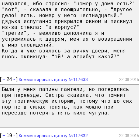
напрягся, ибо спросил: "номер у дома есть?"
"вот", - сказала я поощрительно, - "другое
дело! есть. номер у него шестнадцатый."
дядька испуганно прикрылся окном и пискнул
из-за стекла: "а корпус?"
"третий", - вежливо дополнила я и
устремилась к дверям, мечтая о возвращении
в мир сновидений.
Когда я уже взялась за ручку двери, меня
вновь окликнул: "эй! а атрибут какой?"
[
+
24
-
]
Комментировать цитату №117633
22.08.2015
Были у меня папины гантели, но потерялись
при переезде. Сестра сказала, что помнит
эту трагическую историю, потому что до сих
пор не в силах понять, как можно при
переезде потерять пять кило чугуна.
[
+
19
-
]
Комментировать цитату №117632
22.08.2015