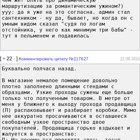
чем же? опять про динамическую
маршрутизацию за романтическим ужином?)
yyy: да я уже на это согласна. админ стал
сантехником - ну да, бывает, но когда он с
умным видом сказал "судя по логам
отстойника, у него как минимум три бабы" -
тут я пельменем и подавилась
[
+
22
-
]
Комментировать цитату №117627
22.08.2015
Буквально полчаса назад.
В магазине немалое помещение довольно
плотно заполнено длинными стендами с
образцами. Узкие проходы сужены еще больше
только что полученным товаром. В метре от
меня у ближнего к выходу прохода продавщица
(П) распаковывает и разбирает коробки. Мимо
нее аккуратно просачиваются в оставшееся
свободным узкое пространство двое
покупателей. Продавщица горько вздыхает и
жалуется в пространство:
П: Ну почему все проходят здесь, тесно,