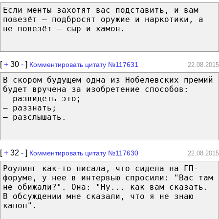
Если менты захотят вас подставить, и вам
повезёт — подбросят оружие и наркотики, а
не повезёт — сыр и хамон.
[
+
30
-
]
Комментировать цитату №117631
22.08.2015
В скором будущем одна из Нобелевских премий
будет вручена за изобретение способов:
— развидеть это;
— раззнать;
– разслышать.
[
+
32
-
]
Комментировать цитату №117630
22.08.2015
Роулинг как-то писала, что сидела на ГП-
форуме, у нее в интервью спросили: "Вас там
не обижали?". Она: "Ну... как вам сказать.
В обсуждении мне сказали, что я не знаю
канон".