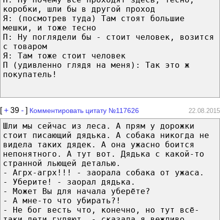
коробки, шли бы в другой проход
Я: (посмотрев туда) Там стоят большие
мешки, и тоже тесно
П: Ну поглядели бы - стоит человек, возится
с товаром
Я: Там тоже стоит человек
П (удивленно глядя на меня): Так это ж
покупатель!
[
+
39
-
]
Комментировать цитату №117626
22.08.2015
Шли мы сейчас из леса. А прям у дорожки
стоит писающий дядька. А собака никогда не
видела таких дядек. А она ужасно боится
непонятного. А тут вот. Дядька с какой-то
странной льющей деталью.
- Агрх-агрх!!! - заорала собака от ужаса.
- Уберите! - заорал дядька.
- Может Вы для начала уберёте?
- А мне-то что убирать?!
- Не бог весть что, конечно, но тут всё-
таки дети гуляют, - сказала я вежливо.