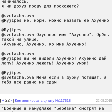
начиналось.
я ни дохуя прошу для прохожего?
@svetachalova
@Ryjipes не, норм. можно назвать ее Ахуенно
@Ryjipes
@svetachalova Охуенное имя "Ахуенно". Орёшь
такой на улице:
-Ахуенно, Ахуенно, ко мне Ахуенно!
@svetachalova
@Ryjipes вы не видели Ахуенно? Ахуенно дай
лапу! Ахуенно лежать! Ахуенно умри!
@Ryjipes
@svetachalova Меня если в дурку потащят, я
тебя всё равно не сдам
[
+
22
-
]
Комментировать цитату №117618
22.08.2015
"Военные в камуфляже "Берёзка" смотрят на