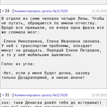
[
+
24
-
]
Комментировать цитату №117629
22.08.2015
В отделе из семи человек четыре Лены. Чтобы
не путать, обращаются по имени-отчеству.
Вроде все привыкли, но вчера одна фраза все
же сломала мозг:
-Елена Николаевна, Елена Ивановна звонила.
У неё с транспортом проблемы, опоздает
минут на двадцать. Передай Елене Петровне,
а то у неё мобильник выключен.
Голос из угла:
-Нет, если у меня будет дочка, назову
только Даздрапермой, и никак иначе!
[
+
31
-
]
Комментировать цитату №117628
22.08.2015
xxx: таки Дениска довёл тебя до истерики))