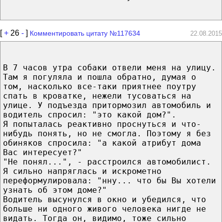
[
+
26
-
]
Комментировать цитату №117634
22.08.2015
В 7 часов утра собаки отвели меня на улицу.
Там я погуляла и пошла обратно, думая о
том, насколько все-таки приятнее поутру
спать в кроватке, нежели тусоваться на
улице. У подъезда притормозил автомобиль и
водитель спросил: "это какой дом?".
Я попыталась реактивно проснуться и что-
нибудь понять, но не смогла. Поэтому я без
обиняков спросила: "а какой атрибут дома
Вас интересует?"
"Не понял...", - расстроился автомобилист.
Я сильно напряглась и искрометно
переформулировала: "нну... что бы Вы хотели
узнать об этом доме?"
Водитель высунулся в окно и убедился, что
больше ни одного живого человека нигде не
видать. Тогда он, видимо, тоже сильно