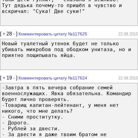
Тут дядька почему-то пришёл в чувство и
вскричал: "Сука! Две суки!"
[
+
28
-
]
Комментировать цитату №117625
22.08.2015
Новый туалетный утенок будет не только
убивать микробов под ободком унитаза, но и
приятно пощипывать яйца.
[
+
19
-
]
Комментировать цитату №117624
22.08.2015
-Завтра в пять вечера собрание семей
военнослужащих. Явка обязательна. Командир
будет лично проверять.
-Товарищ капитан-лейтенант, у меня нет
никого, что мне делать?
- Сними проститутку.
- Дорого.
- Рублей за двести.
- За двести я даже твоим братом не