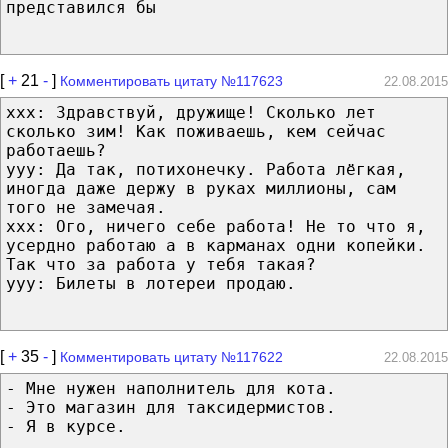
представился бы
[
+
21
-
]
Комментировать цитату №117623
22.08.2015
ххх: Здравствуй, дружище! Сколько лет
сколько зим! Как поживаешь, кем сейчас
работаешь?
ууу: Да так, потихонечку. Работа лёгкая,
иногда даже держу в руках миллионы, сам
того не замечая.
ххх: Ого, ничего себе работа! Не то что я,
усердно работаю а в карманах одни копейки.
Так что за работа у тебя такая?
ууу: Билеты в лотереи продаю.
[
+
35
-
]
Комментировать цитату №117622
22.08.2015
- Мне нужен наполнитель для кота.
- Это магазин для таксидермистов.
- Я в курсе.