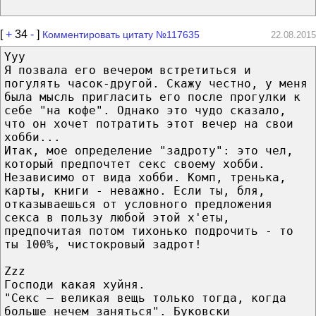
[
+
34
-
]
Комментировать цитату №117635
22.08.2015
Yyy
Я позвала его вечером встретиться и
погулять часок-другой. Скажу честно, у меня
была мысль пригласить его после прогулки к
себе "на кофе". Однако это чудо сказало,
что он хочет потратить этот вечер на свои
хобби...
Итак, мое определение "задроту": это чел,
который предпочтет секс своему хобби.
Независимо от вида хобби. Комп, тренька,
карты, книги - неважно. Если ты, бля,
отказываешься от условного предложения
секса в пользу любой этой х'еты,
предпочитая потом тихонько подрочить - то
ты 100%, чистокровый задрот!
Zzz
Господи какая хуйня.
"Секс — великая вещь только тогда, когда
больше нечем заняться". Буковски