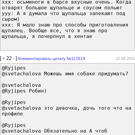
xxx: осьминоги в барсе вкусные очень. Когда
отварят большое щупальце и соусом польют
yyy: А я думала что щупальца запекают под
сыром)
ххх: Я мало знаю про способы приготовления
щупалец. Вообще все, что я знаю про
щупальца, я почерпнул в хентае
[
+
22
-
]
Комментировать цитату №117619
22.08.2015
@Ryjipes
@svetachalova Можешь имя собаке придумать?
@svetachalova
@Ryjipes Робин)
@Ryjipes
@svetachalova это девочка, дочь того что на
профиле
@Ryjipes
@svetachalova Обязательно на А чтоб