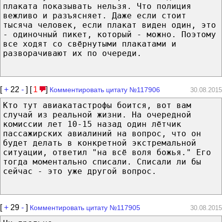
плаката показывать нельзя. Что полиция
вежливо и разъясняет. Даже если стоит
тысяча человек, если плакат виден один, это
- одиночный пикет, который - можно. Поэтому
все ходят со свёрнутыми плакатами и
разворачивают их по очереди.
[
+
22
-
] [
1
]
Комментировать цитату №117906
30.08.2015
Кто тут авиакатастрофы боится, вот вам
случай из реальной жизни. На очередной
комиссии лет 10-15 назад один лётчик
пассажирских авиалиний на вопрос, что он
будет делать в конкретной экстремальной
ситуации, ответил "на всё воля божья." Его
тогда моментально списали. Списали ли бы
сейчас - это уже другой вопрос.
[
+
29
-
]
Комментировать цитату №117905
30.08.2015