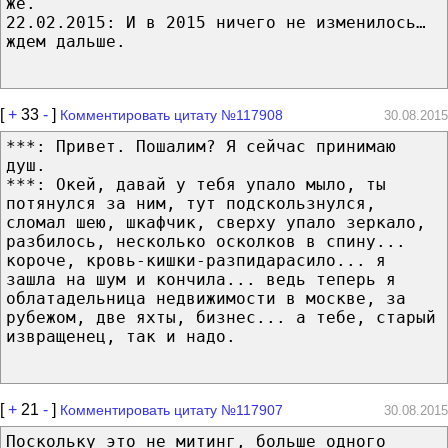
же.
22.02.2015: И в 2015 ничего не изменилось…
ждем дальше.
[
+
33
-
]
Комментировать цитату №117908
30.08.2015
***: Привет. Пошалим? Я сейчас принимаю
душ.
***: Окей, давай у тебя упало мыло, ты
потянулся за ним, тут подскользнулся,
сломал шею, шкафчик, сверху упало зеркало,
разбилось, несколько осколков в спину...
короче, кровь-кишки-разпидарасило... я
зашла на шум и кончила... ведь теперь я
облатадельница недвижимости в москве, за
рубежом, две яхты, бизнес... а тебе, старый
извращенец, так и надо.
[
+
21
-
]
Комментировать цитату №117907
30.08.2015
Поскольку это не митинг, больше одного