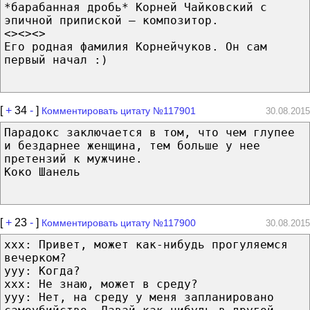
*барабанная дробь* Корней Чайковский с
эпичной припиской — композитор.
<><><>
Его родная фамилия Корнейчуков. Он сам
первый начал :)
[
+
34
-
]
Комментировать цитату №117901
30.08.2015
Парадокс заключается в том, что чем глупее
и бездарнее женщина, тем больше у нее
претензий к мужчине.
Коко Шанель
[
+
23
-
]
Комментировать цитату №117900
30.08.2015
xxx: Привет, может как-нибудь прогуляемся
вечерком?
yyу: Когда?
xxx: Не знаю, может в среду?
yyу: Нет, на среду у меня запланировано