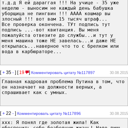
т.д.д Я ей дараггая !!! На учице - 35 уже
неделю - выносим не каждый день бабушка
уборщица не пингвин !!! АААА кошмар вы
злосный !!! вот вам 15 тысяч штраф...
Все проверка окончена. ТУт подпись тут
подпись ...-вот квитанция. Вы меня
пожалуйста отвезите до службы...и тут у
меня машина тоже НЕ завелась...и даже НЕ
открылась...наверное что то с брелком или
вода в карбюраторе...
[
+
35
-
] [
19
]
Комментировать цитату №117897
30.08.2015
Главная кадровая проблема Путина в том, что
он назначает на должности верных, а
спрашивает как с умных.
[
+
22
-
]
Комментировать цитату №117896
30.08.2015
xxx: Я понял где золотая жила! Как
обеспечить себе безбедную жизнь! Надо лишь