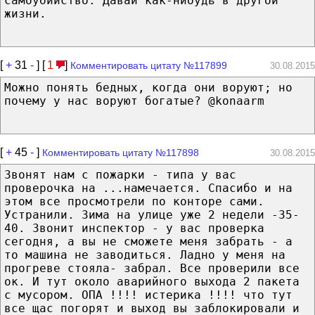
самоубийство. Давай как-нибудь в другой
жизни.
[
+
31
-
] [
1
]
Комментировать цитату №117899
30.08.2015
Можно понять бедных, когда они воруют; но
почему у нас воруют богатые? @konaarm
[
+
45
-
]
Комментировать цитату №117898
30.08.2015
Звонят нам с пожарки - типа у вас
проверочка на ...намечается. Спасибо и на
этом все просмотрели по конторе сами.
Устранили. Зима на улице уже 2 недели -35-
40. Звонит инспектор - у вас проверка
сегодня, а вы не сможете меня забрать - а
то машина не заводиться. Ладно у меня на
прогреве стояла- забрал. Все проверили все
ок. И тут около аварийного выхода 2 пакета
с мусором. ОПА !!!! истерика !!!! что тут
все щас погорят и выход вы заблокировали и