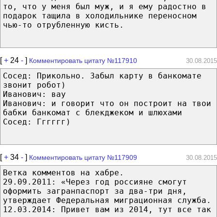
то, что у меня был муж, и я ему радостно в
подарок тащила в холодильнике переносном
чью-то отрубленную кисть.
[
+
24
-
]
Комментировать цитату №117910
30.08.2015
Сосед: Прикольно. Забыл карту в банкомате
звонит робот)
Иванович: вау
Иванович: и говорит что он построит на твои
бабки банкомат с блекджеком и шлюхами
Сосед: Гггггг)
[
+
34
-
]
Комментировать цитату №117909
30.08.2015
Ветка комментов на хабре.
29.09.2011: «Через год россияне смогут
оформить загранпаспорт за два-три дня,
утверждает Федеральная миграционная служба.
12.03.2014: Привет вам из 2014, тут все так