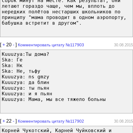
сорок минут на месте. Как результат, они
летают гораздо чаще, чем мы, вплоть до
нередких полётов нестарших школьников по
принципу "мама проводит в одном аэропорту,
бабушка встретит в другом".
[
+
20
-
]
Комментировать цитату №117903
30.08.2015
Kuuuzya:Ты дома?
Ska: Ге
Ska: Нк
Ska: Не, тьфу
Kuuuzya: ns gmzy
Kuuuzya: да блин
Kuuuzya: ты пьян
Kuuuzya: и я пьян
Kuuuzya: Мама, мы все тяжело больны
[
+
22
-
]
Комментировать цитату №117902
30.08.2015
Корней Чукотский, Карней Чуйковский и