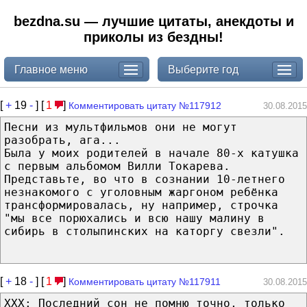
bezdna.su — лучшие цитаты, анекдоты и
приколы из бездны!
Главное меню
Выберите год
[
+
19
-
] [
1
]
Комментировать цитату №117912
30.08.2015
Песни из мультфильмов они не могут
разобрать, ага...
Была у моих родителей в начале 80-х катушка
с первым альбомом Вилли Токарева.
Представьте, во что в сознании 10-летнего
незнакомого с уголовным жаргоном ребёнка
трансформировалась, ну например, строчка
"мы все порюхались и всю нашу малину в
сибирь в столыпинских на каторгу свезли".
[
+
18
-
] [
1
]
Комментировать цитату №117911
30.08.2015
XXX: Последний сон не помню точно, только