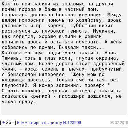
Как-то пригласили их знакомые на другой
конец города в баню в частный дом.
Собралась довольно большая компания. Между
делом попросили помочь по хозяйству, дрова
распилить и пр. Короче, субботний визит
растянулся до глубокой темноты. Мужички,
как водится, хорошо выпили и решили
допилить дрова и остаться ночевать. А жёны
собрались по домам. Вызвали такси...
Картина маслом: подъезжает таксист. Ночь.
Темень, хоть в глаз коли, глухая окраина,
частный дом. Возле дороги стоит здоровенный
мужик - косая сажень в плечах, прибухнутый,
с бензопилой наперевес: "Жену мою до
кладбища довезешь. Только смотри там, без
глупостей. Я номер запомнил, проверю!"
Отдать должное, нервная система у таксиста
оказалась крепкой - пассажира дождался, не
уехал сразу.
[
+
26
-
]
Комментировать цитату №123909
03.02.2016