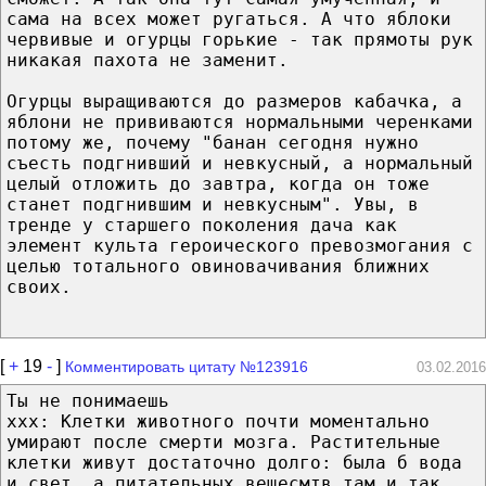
сама на всех может ругаться. А что яблоки
червивые и огурцы горькие - так прямоты рук
никакая пахота не заменит.
Огурцы выращиваются до размеров кабачка, а
яблони не прививаются нормальными черенками
потому же, почему "банан сегодня нужно
съесть подгнивший и невкусный, а нормальный
целый отложить до завтра, когда он тоже
станет подгнившим и невкусным". Увы, в
тренде у старшего поколения дача как
элемент культа героического превозмогания с
целью тотального овиновачивания ближних
своих.
[
+
19
-
]
Комментировать цитату №123916
03.02.2016
Ты не понимаешь
xxx: Клетки животного почти моментально
умирают после смерти мозга. Растительные
клетки живут достаточно долго: была б вода
и свет, а питательных вещесмтв там и так