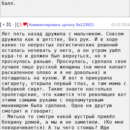
балл.
[
+
31
-
] [
1
]
Комментировать цитату №123921
03.02.2016
Лет пять назад дружила с мальчиком. Совсем
дружила как в детстве, без рук. И в ходе
каких-то непростых логистических решений
осталась ночевать у него, а он утром ушёл
куда-то и должен был вернуться, но я
проснулась раньше. Проснулась, сделала свое
лучшее лицо русской женщины (на меня капает
раскаленное олово и я не довольна) и
потащилась на кухню. И вот я прикурила
сигарету, открыла первый глаз, а там мама с
бабушкой сидят. Такие знаете настолько
пролетарские, что кажется что революция вот
этими самыми руками с перламутровым
маникюром была сделана. Одна на другую
смотрит и говорит:
- Митька то смотри какой шустрый привёл
блядину домой, а мы и не заметили. (Ко мне
поворачивается) А ты чего стоишь? Иди