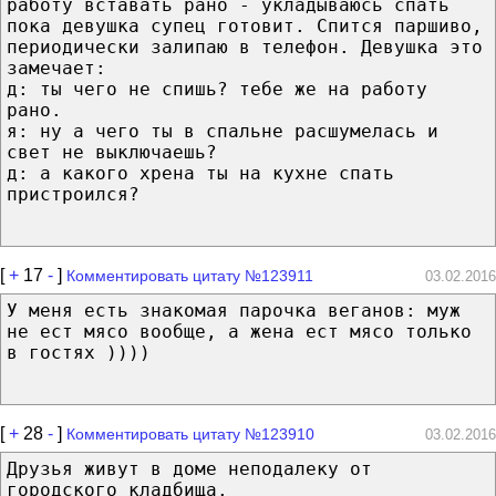
работу вставать рано - укладываюсь спать
пока девушка супец готовит. Спится паршиво,
периодически залипаю в телефон. Девушка это
замечает:
д: ты чего не спишь? тебе же на работу
рано.
я: ну а чего ты в спальне расшумелась и
свет не выключаешь?
д: а какого хрена ты на кухне спать
пристроился?
[
+
17
-
]
Комментировать цитату №123911
03.02.2016
У меня есть знакомая парочка веганов: муж
не ест мясо вообще, а жена ест мясо только
в гостях ))))
[
+
28
-
]
Комментировать цитату №123910
03.02.2016
Друзья живут в доме неподалеку от
городского кладбища.