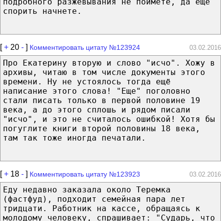
подробного разжевывания не поймете, да еще
спорить начнете.
[
+
20
-
]
Комментировать цитату №123924
03.02.2016
Про Екатерину вторую и слово "исчо". Хожу в
архивы, читаю в том числе документы этого
времени. Ну не устоялось тогда ещё
написание этого слова! "Еще" поголовно
стали писать только в первой половине 19
века, а до этого сплошь и рядом писали
"исчо", и это не считалось ошибкой! Хотя бы
погуглите книги второй половины 18 века,
там так тоже иногда печатали.
[
+
18
-
]
Комментировать цитату №123923
03.02.2016
Еду недавно заказала около Теремка
(фастфуд), подходит семейная пара лет
тридцати. Работник на кассе, обращаясь к
молодому человеку, спрашивает: "Сударь, что