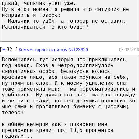
давай, мальчик ушёл уже.
Ну в этот момент я решила что ситуацию не
исправить и говорю:
- Мальчик то ушёл, а гонорар не оставил.
Расплачиваться то кто будет?
[
+
32
-
]
Комментировать цитату №123920
03.02.2016
Вспомнилась тут история что приключилась
год назад. Ехав в метро,приглянулась
симпатичная особа, белокурые волосы
красивое лицо, вся такая хрупкая из себя,
ну прям ангелок. И к моему удивлению она
тоже приметила меня - мы пересматривались и
улыбались. Ну думаю вот оно. ша как подойду
и че нить скажу, но сея девушка подходит ко
мне сама и протягивает бумажку с цифрами)
телефон
в общем вечером как я позвонил мне
предложили кредит под 10,5 процентов
годовых...