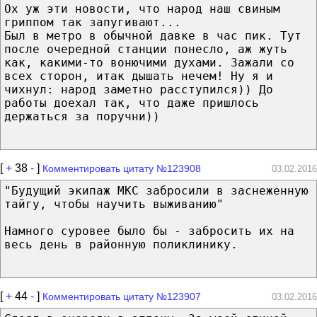
Ох уж эти новости, что народ наш свиным
гриппом так запугивают...
Был в метро в обычной давке в час пик. Тут
после очередной станции понесло, аж жуть
как, какими-то вонючими духами. Зажали со
всех сторон, итак дышать нечем! Ну я и
чихнул: народ заметно расступился)) До
работы доехал так, что даже пришлось
держаться за поручни))
[
+
38
-
]
Комментировать цитату №123908
03.02.2016
"Будущий экипаж МКС забросили в заснеженную
тайгу, чтобы научить выживанию"
Намного суровее было бы - забросить их на
весь день в районную поликлинику.
[
+
44
-
]
Комментировать цитату №123907
03.02.2016