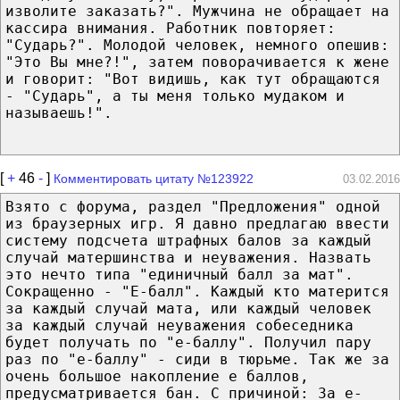
изволите заказать?". Мужчина не обращает на
кассира внимания. Работник повторяет:
"Сударь?". Молодой человек, немного опешив:
"Это Вы мне?!", затем поворачивается к жене
и говорит: "Вот видишь, как тут обращаются
- "Сударь", а ты меня только мудаком и
называешь!".
[
+
46
-
]
Комментировать цитату №123922
03.02.2016
Взято с форума, раздел "Предложения" одной
из браузерных игр. Я давно предлагаю ввести
систему подсчета штрафных балов за каждый
случай матершинства и неуважения. Назвать
это нечто типа "единичный балл за мат".
Сокращенно - "Е-балл". Каждый кто матерится
за каждый случай мата, или каждый человек
за каждый случай неуважения собеседника
будет получать по "е-баллу". Получил пару
раз по "е-баллу" - сиди в тюрьме. Так же за
очень большое накопление е баллов,
предусматривается бан. С причиной: За е-