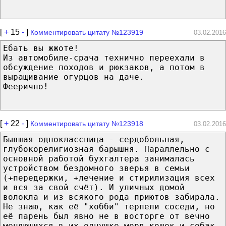
[
+
15
-
]
Комментировать цитату №123919
03.02.2016
Ебать вы жжоте!
Из автомобиле-срача технично переехали в
обсуждение походов и рюкзаков, а потом в
выращивание огурцов на даче.
Феерично!
[
+
22
-
]
Комментировать цитату №123918
03.02.2016
Бывшая одноклассница - сердобольная,
глубокорелигиозная барышня. Параллельно с
основной работой бухгалтера занималась
устройством бездомного зверья в семьи
(+передержки, +лечение и стирилизация всех
и вся за свой счёт). И уличных домой
волокла и из всякого рода приютов забирала.
Не знаю, как её "хобби" терпели соседи, но
её парень был явно не в восторге от вечно
меняющихся в их однушке морд кошек и собак.