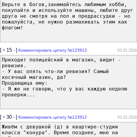
Верьте в богов,занимайтесь любимым хобби,
покупайте и используйте машины, любите друг
друга не смотря на пол и предрассудки - но
пожалуйста, не нужно размахивать этим как
флагом!
[
+
15
-
]
Комментировать цитату №123913
03.02.2016
Приходит полицейский в магазин, видит -
ревизия.
- У вас опять что-ли ревизия? Самый
косячный магазин, да?
Продавщица ему:
- Я же не говорю, что у вас каждую неделю
проверки...
[
+
30
-
]
Комментировать цитату №123912
03.02.2016
Живём с девушкой (д) в квартире-студии
класса "конура". Время позднее, мне на