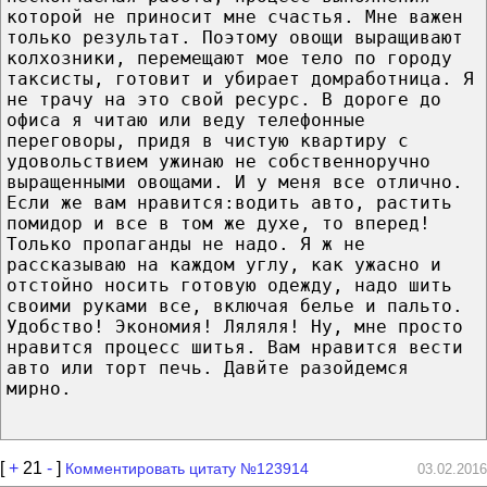
которой не приносит мне счастья. Мне важен
только результат. Поэтому овощи выращивают
колхозники, перемещают мое тело по городу
таксисты, готовит и убирает домработница. Я
не трачу на это свой ресурс. В дороге до
офиса я читаю или веду телефонные
переговоры, придя в чистую квартиру с
удовольствием ужинаю не собственноручно
выращенными овощами. И у меня все отлично.
Если же вам нравится:водить авто, растить
помидор и все в том же духе, то вперед!
Только пропаганды не надо. Я ж не
рассказываю на каждом углу, как ужасно и
отстойно носить готовую одежду, надо шить
своими руками все, включая белье и пальто.
Удобство! Экономия! Ляляля! Ну, мне просто
нравится процесс шитья. Вам нравится вести
авто или торт печь. Давйте разойдемся
мирно.
[
+
21
-
]
Комментировать цитату №123914
03.02.2016