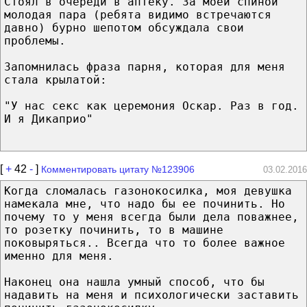
Стоял в очереди в аптеку. За моей спиной
молодая пара (ребята видимо встречаются
давно) бурно шепотом обсуждала свои
проблемы.
Запомнилась фраза парня, которая для меня
стала крылатой:
"У нас секс как церемония Оскар. Раз в год.
И я Дикаприо"
[
+
42
-
]
Комментировать цитату №123906
03.02.2016
Когда сломалась газонокосилка, моя девушка
намекала мне, что надо бы ее починить. Но
почему то у меня всегда были дела поважнее,
то розетку починить, то в машине
поковыряться.. Всегда что то более важное
именно для меня.
Наконец она нашла умный способ, что бы
надавить на меня и психологически заставить