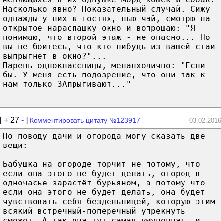
Насколько явно? Показательный случай. Сижу
однажды у них в гостях, пью чай, смотрю на
открытое нараспашку окно и вопрошаю: "Я
понимаю, что второй этаж - не опасно... Но
вы не боитесь, что кто-нибудь из вашей стаи
выпрыгнет в окно?"...
Парень одноклассницы, меланхолично: "Если
бы. У меня есть подозрение, что они так к
нам только ЗАпрыгивают..."
[
+
27
-
]
Комментировать цитату №123917
03.02.2016
По поводу дачи и огорода могу сказать две
вещи:
Бабушка на огороде торчит не потому, что
если она этого не будет делать, огород в
одночасье зарастёт бурьяном, а потому что
если она этого не будет делать, она будет
чувствовать себя бездельницей, которую этим
всякий встречный-поперечный упрекнуть
сможет. А так она тут самая умученная, и