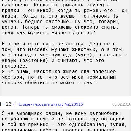
накоплено. Когда ты срываешь огурец с
грядки - он живой. когда ты режешь его - он
живой. Когда ты его жуешь - он живой. Ты
мучаешь бедное растение. Ну что, товарищ
веган. Теперь ты сможешь спокойно спать,
зная как мучаешь живое существо?
В этом и есть суть веганства. Дело не в
том, что мясоеды мучают животных, а в том,
что они едят мертвую еду (мясо), а веганы -
живую (растения) и считают, что это
полезнее.
Я не знаю, насколько живая еда полезнее
мертвой, но то, что без мяса нормальный
человек обойтись не может - факт.
[
+
23
-
]
Комментировать цитату №123915
03.02.2016
Я не выращиваю овощи, не вожу автомобиль,
не убираю в доме и не готовлю еду по одной
и той же причине - это однообразная, тупая,
нескончаемая работа, процесс выполнения