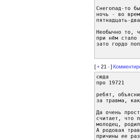
Снегопад-то б
ночь - во врем
пятнадцать-два
Необычно то, 
при нём стало 
зато гордо поп
[
+
21
-
]
Комментир
сюда
про 19721
ребят, объясни
за травма, как
Да очень прост
считает, что п
молодец, родил
А родовая трав
причины ее раз