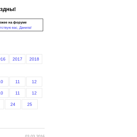
ездны!
ежее на форуме
тствую вас, Данила!
016
2017
2018
10
11
12
10
11
12
24
25
03.03.2016