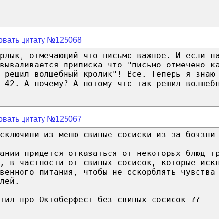
овать цитату №125068
рлык, отмечающий что письмо важное. И если н
вываливается приписка что "письмо отмечено к
 решил волшебный кролик"! Все. Теперь я знаю
 42. А почему? А потому что так решил волшеб
овать цитату №125067
сключили из меню свиные сосиски из-за боязни
ании придется отказаться от некоторых блюд т
, в частности от свиных сосисок, которые иск
твенного питания, чтобы не оскорблять чувства
лей.
утил про Октоберфест без свиных сосисок ??