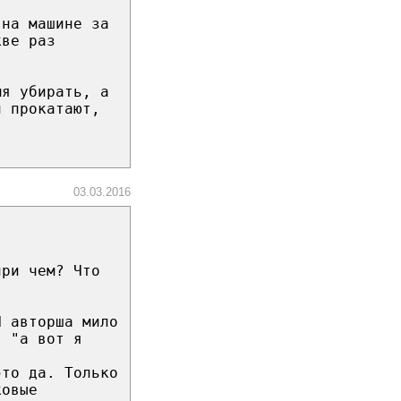
 на машине за
кве раз
мя убирать, а
и прокатают,
03.03.2016
при чем? Что
И авторша мило
, "а вот я
это да. Только
ковые