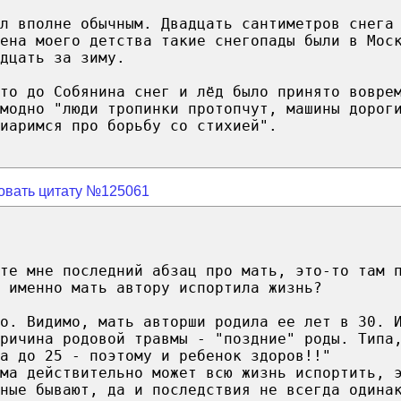
ыл вполне обычным. Двадцать сантиметров снега
ена моего детства такие снегопады были в Мос
дцать за зиму.
что до Собянина снег и лёд было принято вовре
модно "люди тропинки протопчут, машины дорог
иаримся про борьбу со стихией".
овать цитату №125061
те мне последний абзац про мать, это-то там 
 именно мать автору испортила жизнь?
о. Видимо, мать авторши родила ее лет в 30. 
ричина родовой травмы - "поздние" роды. Типа
а до 25 - поэтому и ребенок здоров!!"
ма действительно может всю жизнь испортить, 
ные бывают, да и последствия не всегда одина