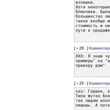
излишки.
Хотя некоторые
блинчики. Была
большинство лю
такое вообще м
стоимость и ни
пути к продаже
[
+
28
-
]
Комментир
XXX: Я знаю чу
примеры" на "
приведу дам"
[
+
25
-
]
Комментир
ххх: Горшок, к
Типа жутко бо
так людям впол
пишешь. А пото