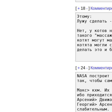
[
+
18
-
]
Комментир
Этому:
Лужу сделать -
Нет, у котов н
такого "массаж
котят могут ма
котята могли с
делать это и б
[
+
24
-
]
Комментир
NASA построит 
так, чтобы сам
Макс> кхм. Их 
ибо приходится
Арсений> Движо
Георгий> Арсен
слабительным.