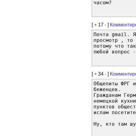
часом?
[
+
17
-
]
Комментир
Почта gmail. Я
просмотр , то 
потому что так
любой вопрос -
[
+
34
-
]
Комментир
Общепиты ФРГ и
беженцев.
Гражданам Герм
немецкой кухни
пунктов общес
ислам посетите
Ну, кто там ш