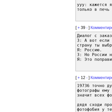
ууу: кажется я
только в печь 
[
+
39
-
]
Комментир
Диалог с заказ
З: А вот если 
страну ты выбр
Я: Россию.
З: Но России н
Я: Это поправи
[
+
12
-
]
Комментир
19736 точно ду
фотографы ему 
значит всех фо
дядя сходи про
фотофобия у те