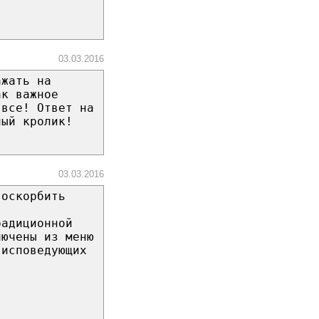
03.03.2016
ажать на
ак важное
 все! Ответ на
ный кролик!
03.03.2016
 оскорбить
радиционной
лючены из меню
 исповедующих