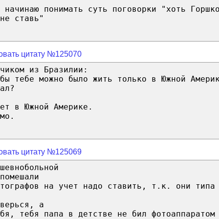
 начинаю понимать суть поговорки "хоть Горшк
не ставь"
овать цитату №125070
чиком из Бразилии:
бы тебе можно было жить только в Южной Амери
ал?
ет в Южной Америке.
мо.
овать цитату №125069
шевнобольной
помешали
тографов на учет надо ставить, т.к. они типа
верься, а
бя, тебя папа в детстве не бил фотоаппаратом