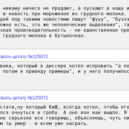
 никому ничего не продают, а пускают в кашу 
 и новость про мороженое из грудного молока.
дей под такими новостями пишут "фууу", "буээ
ожно есть, это же человеческие выделения", т
зкая производительность - не единственное пр
 грудного молока в бутылочках.
овать цитату №125072
вака, который в диссере хотел исправить "а п
а потом я приведу примеры", и у него получило
овать цитату №125071
стати,ну который КиШ, всегда хотел, чтобы ег
ялся очнуться в гробу. А оно вон как вышло. Я
не серьезно все говоришь, объясняешь, чуть л
м ты умер - и всем уже насрать.