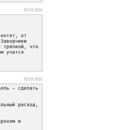
03.03.2016
 котят, от
 Заводчики
й тряпкой, что
ем учатся
03.03.2016
цель — сделать
ельный расход,
орохом и