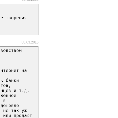
ые творения
03.03.2016
зводством
интернет на
ть банки
ытов,
енцев и т.д.
еженное
о в
 дешевле
с не так уж
т или продают