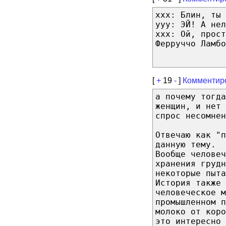
xxx: Блин, ты 
yyy: ЭЙ! А нел
xxx: Ой, прост
Ферруччо Ламбо
[
+
19
-
]
Комментир
а почему тогда
женщин, и нет 
спрос несомнен
Отвечаю как "п
данную тему.
Вообще человеч
хранения грудн
некоторые пыта
История также 
человеческое м
промышленном п
молоко от коро
это интересно