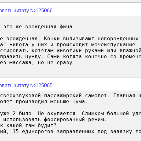
овать цитату №125066
 это же врождённая фича
е врожденная. Кошки вылизывают новорожденных
а" живота у них и происходит мочеиспускание.
ссировать котятам животики руками или влажно
править нужду. Сами котята конечно со времен
ез массажа, но не сразу.
овать цитату №125065
сверхзвуковой пассажирский самолёт. Главная 
олёт производил меньше шума.
уже 2 было. Не окупается. Слишком большой уд
 использовать форсированный режим.
к какой там будит?
ий, 15 единорогов заправленных под завязку г