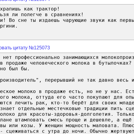
храпишь как трактор!
ьзя ли полегче в сравнениях!
и! Во сне ты издаешь чарующие звуки как перв
ргини.
овать цитату №125073
 нет профессионально занимающихся молокопрои
в продаже человеческого молока в бутылочках?
но был бы.
роизводитель", перерывший не так давно весь 
еское молоко в продаже есть, но не у нас. Ес
ого молока, оттуда его часто покупают для оп
ются лечить рак, кто-то берёт для своих млад
знает отдельные местечковые традиции пить сц
олоко для красоты-здоровья-долголетия. Тольк
лане штамповать смесь проще и дешевле, а ещё
вы или козы. У женщин мощность маловата. Плю
 - сцеживаться с утра до ночи. Обычно жертвую