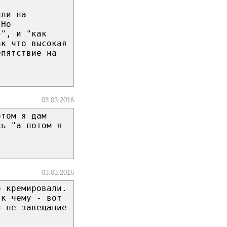
или на
 Но
э", и "как
ак что высокая
епятствие на
03.03.2016
отом я дам
сь "а потом я
03.03.2016
о кремировали.
 к чему - вот
и не завещание