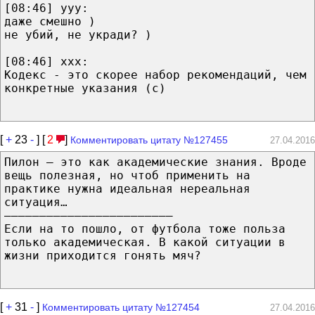
[08:46] yyy:
даже смешно )
не убий, не укради? )
[08:46] xxx:
Кодекс - это скорее набор рекомендаций, чем
конкретные указания (с)
[
+
23
-
] [
2
]
Комментировать цитату №127455
27.04.2016
Пилон – это как академические знания. Вроде
вещь полезная, но чтоб применить на
практике нужна идеальная нереальная
ситуация…
––––––––––––––––––––––––
Если на то пошло, от футбола тоже польза
только академическая. В какой ситуации в
жизни приходится гонять мяч?
[
+
31
-
]
Комментировать цитату №127454
27.04.2016