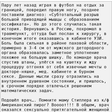
Пару лет назад играя в футбол на отдых за
границей, повредил правую ногу, позднее
поставили диагноз: «Субтотальный разрыв
большой приводящей мышцы с образованием
оссификата». Но до этого случилась такая
история. Вернувшись в Россию, похромал в
травмпункт, оттуда был послан к хирургу, в
конечном итоге оказавшись в кабинете УЗИ.
Боль была сильная в районе паховой области,
примерно в 3-4 см от мужского детородного
органа образовалась заметное уплотнение
похожее на большую шишку. По команде врача
спустив штаны, улёгся на кушетку и жду
процедуру отгоняя от себя извечные мечты о
докторе-няшке, мед. кабинете и бурном
сексе. Данные мысли сразу отразились на
внутреннем душевном состоянии, и пришлось,
в срочном порядке отвлечься решением
математических задач.
Подошёл врач…. Помните маму Стиплера из к/ф
Американский пирог? Воооот!!! В общем, врач
оказался сексуально притягательной женщиной