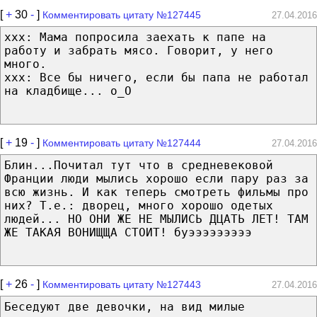
[
+
30
-
]
Комментировать цитату №127445
27.04.2016
ххх: Мама попросила заехать к папе на
работу и забрать мясо. Говорит, у него
много.
ххх: Все бы ничего, если бы папа не работал
на кладбище... о_О
[
+
19
-
]
Комментировать цитату №127444
27.04.2016
Блин...Почитал тут что в средневековой
Франции люди мылись хорошо если пару раз за
всю жизнь. И как теперь смотреть фильмы про
них? Т.е.: дворец, много хорошо одетых
людей... НО ОНИ ЖЕ НЕ МЫЛИСЬ ДЦАТЬ ЛЕТ! ТАМ
ЖЕ ТАКАЯ ВОНИЩЩА СТОИТ! буэээээээээ
[
+
26
-
]
Комментировать цитату №127443
27.04.2016
Беседуют две девочки, на вид милые