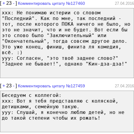
[
+
23
-
]
Комментировать цитату №127460
27.04.2016
ххх: Не понимаю истерии со словом
"Последний". Как по мне, так последний -
тот, после которого ПОКА ничего не было, но
это не значит, что и не будет. Вот если бы
это слово было "Заключительный" или
"Окончательный", тогда совсем другое дело.
Это уже конец, финиш, финита ля комедия,
всё. :)
ууу: Согласен, "это твоё заднее слово?"
"Заднее не бывает!", однако "Кин-дза-дза!"
[
+
23
-
]
Комментировать цитату №127459
27.04.2016
Беседуем с коллегой:
xxx: Вот я тебя представляю с коляской,
детишками, семейную такую.
yyy: Слушай, я конечно люблю детей, но не
до такой степени чтобы их рожать!