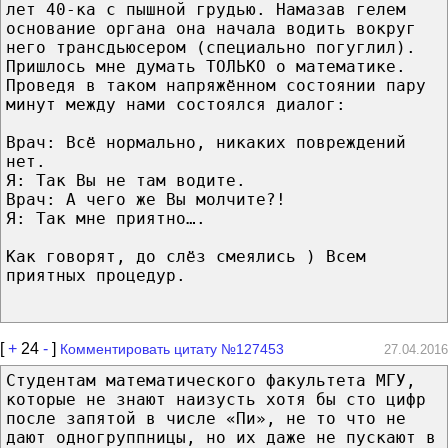
лет 40-ка с пышной грудью. Намазав гелем
основание органа она начала водить вокруг
него трансдьюсером (специально погуглил).
Пришлось мне думать ТОЛЬКО о математике.
Проведя в таком напряжённом состоянии пару
минут между нами состоялся диалог:
Врач: Всё нормально, никаких повреждений
нет.
Я: Так Вы не там водите.
Врач: А чего же Вы молчите?!
Я: Так мне приятно….
Как говорят, до слёз смеялись ) Всем
приятных процедур.
[
+
24
-
]
Комментировать цитату №127453
27.04.2016
Студентам математического факультета МГУ,
которые не знают наизусть хотя бы сто цифр
после запятой в числе «Пи», не то что не
дают одногруппницы, но их даже не пускают в