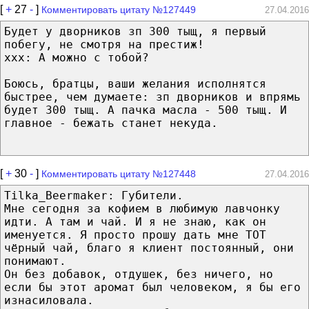
[
+
27
-
]
Комментировать цитату №127449
27.04.2016
Будет у дворников зп 300 тыщ, я первый
побегу, не смотря на престиж!
ххх: А можно с тобой?
Боюсь, братцы, ваши желания исполнятся
быстрее, чем думаете: зп дворников и впрямь
будет 300 тыщ. А пачка масла - 500 тыщ. И
главное - бежать станет некуда.
[
+
30
-
]
Комментировать цитату №127448
27.04.2016
Tilka_Beermaker: Губители.
Мне сегодня за кофием в любимую лавчонку
идти. А там и чай. И я не знаю, как он
именуется. Я просто прошу дать мне ТОТ
чёрный чай, благо я клиент постоянный, они
понимают.
Он без добавок, отдушек, без ничего, но
если бы этот аромат был человеком, я бы его
изнасиловала.