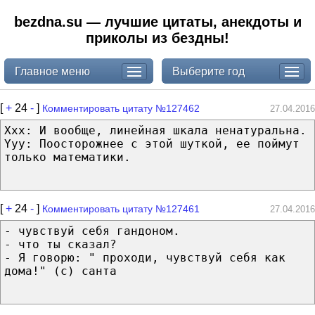
bezdna.su — лучшие цитаты, анекдоты и
приколы из бездны!
Главное меню
Выберите год
[
+
24
-
]
Комментировать цитату №127462
27.04.2016
Xxx: И вообще, линейная шкала ненатуральна.
Yyy: Поосторожнее с этой шуткой, ее поймут
только математики.
[
+
24
-
]
Комментировать цитату №127461
27.04.2016
- чувствуй себя гандоном.
- что ты сказал?
- Я говорю: " проходи, чувствуй себя как
дома!" (с) санта