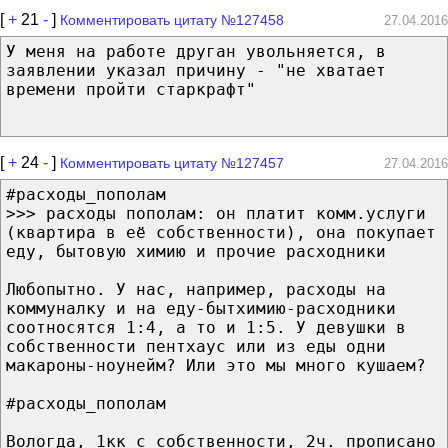
[
+
21
-
]
Комментировать цитату №127458
27.04.2016
У меня на работе друган увольняется, в
заявлении указал причину - "не хватает
времени пройти старкрафт"
[
+
24
-
]
Комментировать цитату №127457
27.04.2016
#расходы_пополам
>>> расходы пополам: он платит комм.услуги
(квартира в её собственности), она покупает
еду, бытовую химию и прочие расходники
Любопытно. У нас, например, расходы на
коммуналку и на еду-бытхимию-расходники
соотносятся 1:4, а то и 1:5. У девушки в
собственности пентхаус или из еды одни
макароны-ноунейм? Или это мы много кушаем?
#расходы_пополам
Вологда, 1кк с собственности, 2ч. прописано