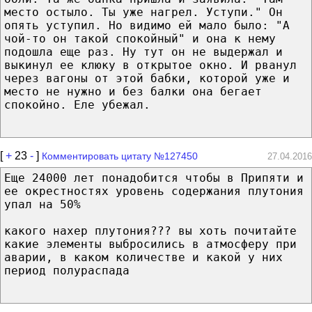
место остыло. Ты уже нагрел. Уступи." Он
опять уступил. Но видимо ей мало было: "А
чой-то он такой спокойный" и она к нему
подошла еще раз. Ну тут он не выдержал и
выкинул ее клюку в открытое окно. И рванул
через вагоны от этой бабки, которой уже и
место не нужно и без балки она бегает
спокойно. Еле убежал.
[
+
23
-
]
Комментировать цитату №127450
27.04.2016
Еще 24000 лет понадобится чтобы в Припяти и
ее окрестностях уровень содержания плутония
упал на 50%
какого нахер плутония??? вы хоть почитайте
какие элементы выбросились в атмосферу при
аварии, в каком количестве и какой у них
период полураспада