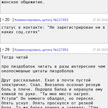
женское общежитие.
[
+
20
-
]
Комментировать цитату №127452
27.04.2016
статус в контакте: "Не зарегистрирован ни в
каких соц.сетях"
[
+
29
-
]
Комментировать цитату №127451
27.04.2016
Тогда читай
про пиздобапок читать в разы интереснее чем
околосмешные цитаты пиздоболов
Друг рассказывал. Ехал в почти пустой
электричке. Спал. Внезапно осознал резкую
боль в плече. Подошла бапка и херанула ему
клюкой по руке. "Ты мне место нагрел.
Уступи" Он немного обалдел, но пересел.
Опять уснул. Опять проснулся от резкой
боли. Та же бапка пришла и заявила: "Там