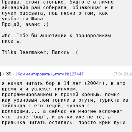
Правда, стоит столько, будто его лично
айшварайя рай собирала, обнаженная и в
лучах рассвета, под песни о том, как
улыбается Шива.
Прощай, аванс :(
whc: Тебе бы аннотации к порнороликам
писать.
Tilka_Beermaker: Палюсь :(
[
+
39
-
]
Комментировать цитату №127447
27.04.2016
я начал читать бор в 14 лет (2004г), в это
время я и увлекся линухом,
программированием и прочей хренью. помню
как урановый лом топили в ртути, туриста из
тайланда с его тещей, чувака с
долларами.... а сейчас не многие вспомнят
что такое "бор", и шутки уже не те, а
привычка читать осталась. просто крик души.