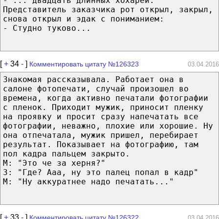
- ... двадцать длинных хохарей.
Представитель заказчика рот открыл, закрыл,
снова открыл и эдак с пониманием:
- Студно туково...
[
+
34
-
]
Комментировать цитату №126323
03.04.2016
Знакомая рассказывала. Работает она в
салоне фотопечати, случай произошел во
времена, когда активно печатали фотографии
с пленок. Приходит мужик, приносит пленку
на проявку и просит сразу напечатать все
фотографии, неважно, плохие или хорошие. Ну
она отпечатала, мужик пришел, перебирает
результат. Показывает на фотографию, там
пол кадра пальцем закрыто.
М: "Это че за херня?"
З: "Где? Ааа, ну это палец попал в кадр"
М: "Ну аккуратнее надо печатать..."
[
+
33
-
]
Комментировать цитату №126322
03.04.2016