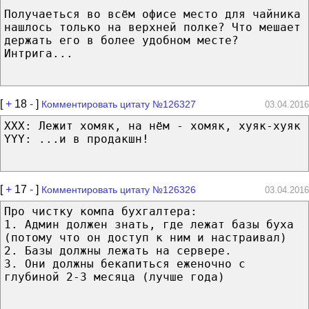
Получаеться во всём офисе место для чайника
нашлось только на верхней полке? Что мешает
держать его в более удобном месте?
Интрига...
[
+
18
-
]
Комментировать цитату №126327
03.04.2016
ХХХ: Лежит хомяк, на нём - хомяк, хуяк-хуяк
YYY: ...и в продакшн!
[
+
17
-
]
Комментировать цитату №126326
03.04.2016
Про чистку компа бухгалтера:
1. Админ должен знать, где лежат базы буха
(потому что он доступ к ним и настраивал)
2. Базы должны лежать на сервере.
3. Они должны бекапиться еженочно с
глубиной 2-3 месяца (лучше года)