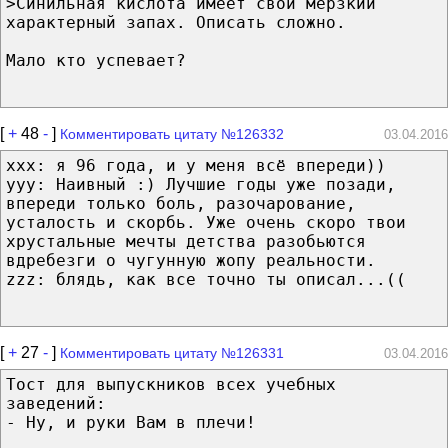
>Синильная кислота имеет свой мерзкий
характерный запах. Описать сложно.
Мало кто успевает?
[
+
48
-
]
Комментировать цитату №126332
03.04.2016
xxx: я 96 года, и у меня всё впереди))
yyy: Наивный :) Лучшие годы уже позади,
впереди только боль, разочарование,
усталость и скорбь. Уже очень скоро твои
хрустальные мечты детства разобьются
вдребезги о чугунную жопу реальности.
zzz: блядь, как все точно ты описал...((
[
+
27
-
]
Комментировать цитату №126331
03.04.2016
Тост для выпускников всех учебных
заведений:
- Ну, и руки Вам в плечи!