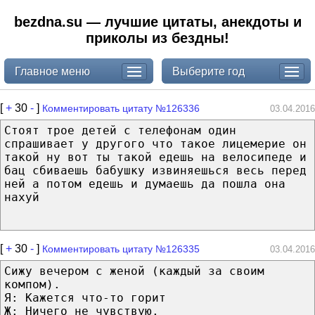
bezdna.su — лучшие цитаты, анекдоты и
приколы из бездны!
Главное меню
Выберите год
[
+
30
-
]
Комментировать цитату №126336
03.04.2016
Стоят трое детей с телефонам один
спрашивает у другого что такое лицемерие он
такой ну вот ты такой едешь на велосипеде и
бац сбиваешь бабушку извиняешься весь перед
ней а потом едешь и думаешь да пошла она
нахуй
[
+
30
-
]
Комментировать цитату №126335
03.04.2016
Сижу вечером с женой (каждый за своим
компом).
Я: Кажется что-то горит
Ж: Ничего не чувствую.