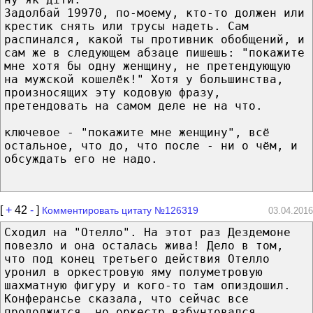
Задолбай 19970, по-моему, кто-то должен или
крестик снять или трусы надеть. Сам
распинался, какой ты противник обобщений, и
сам же в следующем абзаце пишешь: "покажите
мне хотя бы одну женщину, не претендующую
на мужской кошелёк!" Хотя у большинства,
произносящих эту кодовую фразу,
претендовать на самом деле не на что.
ключевое - "покажите мне женщину", всё
остальное, что до, что после - ни о чём, и
обсуждать его не надо.
[
+
42
-
]
Комментировать цитату №126319
03.04.2016
Сходил на "Отелло". На этот раз Дездемоне
повезло и она осталась жива! Дело в том,
что под конец третьего действия Отелло
уронил в оркестровую яму полуметровую
шахматную фигуру и кого-то там опиздошил.
Конферансье сказала, что сейчас все
продолжится, но оркестр взбунтовался,