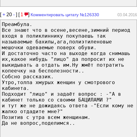
[
+
20
-
] [
1
]
Комментировать цитату №126330
03.04.2016
Преамбула.
Все знают что в осене,весене,зимний период
входя в поликлиннику покупаешь так
называемые бахилы,ага,полиэтиленовые
мешочки одеваемые поверх обуви.
И достаточно часто на выходе когда снимашь
их,какое нибудь "лицо" да попросит их не
выкидывать а отдать им.Ну жмёт потратить
копеечку на бесполезности..
Собсно рассказик.
Утро,толпа хмурых женщин у смотрового
кабинета.
Подходит "лицо" и задаёт вопрос : -"А в
кабинет только со своими БАЦИЛАМИ ?"
и тут же не дожидаясь ответа -"Если кому не
жалко отдадите мне?"
Позитив с утра всем женщинам.
Да не вопрос,поделимся..