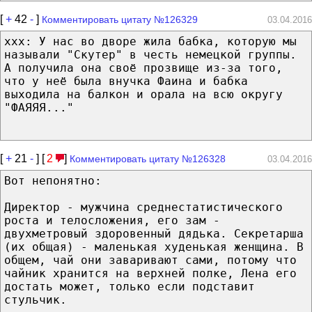
[
+
42
-
]
Комментировать цитату №126329
03.04.2016
xxx: У нас во дворе жила бабка, которую мы
называли "Скутер" в честь немецкой группы.
А получила она своё прозвище из-за того,
что у неё была внучка Фаина и бабка
выходила на балкон и орала на всю округу
"ФАЯЯЯ..."
[
+
21
-
] [
2
]
Комментировать цитату №126328
03.04.2016
Вот непонятно:
Директор - мужчина среднестатистического
роста и телосложения, его зам -
двухметровый здоровенный дядька. Секретарша
(их общая) - маленькая худенькая женщина. В
общем, чай они заваривают сами, потому что
чайник хранится на верхней полке, Лена его
достать может, только если подставит
стульчик.