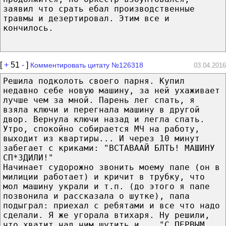
заявил что срать ебал производственные
травмы и дезертировал. Этим все и
кончилось.
[
+
51
-
]
Комментировать цитату №126318
03.04.2016
Решила подколоть своего парня. Купил
недавно себе новую машину, за ней ухаживает
лучше чем за мной. Парень лег спать, я
взяла ключи и перегнала машину в другой
двор. Вернула ключи назад и легла спать.
Утро, спокойно собирается МЧ на работу,
выходит из квартиры... И через 10 минут
забегает с криками: "ВСТАВААЙ БЛТЬ! МАШИНУ
СП*ЗДИЛИ!"
Начинает судорожно звонить моему папе (он в
милиции работает) и кричит в трубку, что
мол машину украли и т.п. (до этого я папе
позвонила и рассказала о шутке), папа
подыграл: приехал с ребятами и все что надо
сделали. Я же угорала втихаря. Ну решили,
что хватит над ним шутить и .. "С ПЕРВЫМ