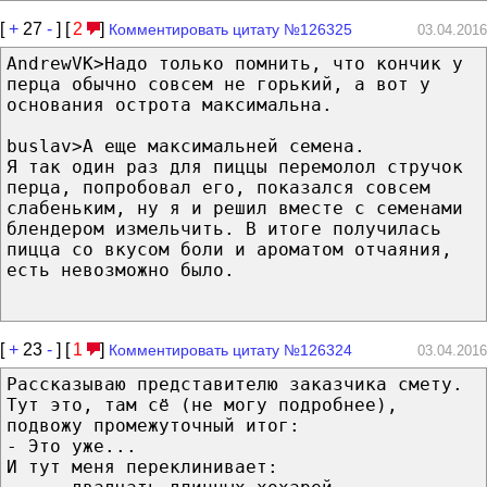
[
+
27
-
] [
2
]
Комментировать цитату №126325
03.04.2016
AndrewVK>Надо только помнить, что кончик у
перца обычно совсем не горький, а вот у
основания острота максимальна.
buslav>А еще максимальней семена.
Я так один раз для пиццы перемолол стручок
перца, попробовал его, показался совсем
слабеньким, ну я и решил вместе с семенами
блендером измельчить. В итоге получилась
пицца со вкусом боли и ароматом отчаяния,
есть невозможно было.
[
+
23
-
] [
1
]
Комментировать цитату №126324
03.04.2016
Рассказываю представителю заказчика смету.
Тут это, там сё (не могу подробнее),
подвожу промежуточный итог:
- Это уже...
И тут меня переклинивает: