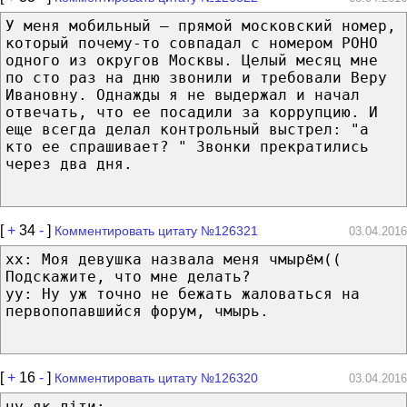
У меня мобильный — прямой московский номер,
который почему-то совпадал с номером РОНО
одного из округов Москвы. Целый месяц мне
по сто раз на дню звонили и требовали Веру
Ивановну. Однажды я не выдержал и начал
отвечать, что ее посадили за коррупцию. И
еще всегда делал контрольный выстрел: "а
кто ее спрашивает? " Звонки прекратились
через два дня.
[
+
34
-
]
Комментировать цитату №126321
03.04.2016
xx: Моя девушка назвала меня чмырём((
Подскажите, что мне делать?
yy: Ну уж точно не бежать жаловаться на
первопопавшийся форум, чмырь.
[
+
16
-
]
Комментировать цитату №126320
03.04.2016
ну як дiти: