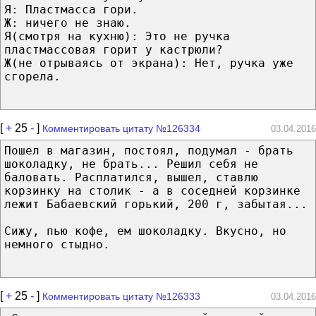
Я: Пластмасса гори.
Ж: ничего не знаю.
Я(смотря на кухню): Это не ручка
пластмассовая горит у кастрюли?
Ж(не отрываясь от экрана): Нет, ручка уже
сгорела.
[
+
25
-
]
Комментировать цитату №126334
03.04.2016
Пошел в магазин, постоял, подумал - брать
шоколадку, не брать... Решил себя не
баловать. Расплатился, вышел, ставлю
корзинку на столик - а в соседней корзинке
лежит Бабаевский горький, 200 г, забытая...
Сижу, пью кофе, ем шоколадку. Вкусно, но
немного стыдно.
[
+
25
-
]
Комментировать цитату №126333
03.04.2016