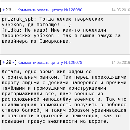
[
+
23
-
]
Комментировать цитату №128080
14.05.2016
prizrak_spb: Тогда желаю творческих
уЗБеков, да потолще! :-)
fridka: Не надо! Мне как-то пожелали
творческих узбеков - так я вышла замуж за
дизайнера из Самарканда.
[
+
29
-
]
Комментировать цитату №128079
14.05.2016
Кстати, одно время жил рядом со
строительным рынком. Так перед переходящими
дорогу людьми с досками наперевес и прочими
тяжёлыми и громоздкими конструкциями
притормаживали все, даже военные из
расположенной неподалёку военчасти. Так что
неиллюзорная возможность получить в лобовое
стекло балкой, и таким образом уравнивающая
в опасности водителей и пешеходов, как то
повышает градус вежливости на дороге.