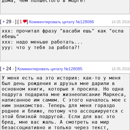
дома, чем полшестого в морге!
[
+
29
-
] [
1
]
Комментировать цитату №128086
14.05.2016
ххх: прочитал фразу "васаби ешь" как "осла
ебешь"
ххх: надо меньше работать...
ууу: что у тебя за работа?!
[
+
24
-
]
Комментировать цитату №128085
14.05.2016
У меня есть на это история: как-то у меня
был день рождения и друзья мне дарили в
основном книги, которые я просила. Но одна
подруга подарила мне жизнеописание Маркеса,
написанное им самим. С этого началось мое с
ним знакомство. Теперь для меня гораздо
роднее и ближе, потому что ассоциируется с
этой близкой подругой. Если для вас это
бред, мне вас жаль. А смотреть на мир
безассоциативно и только через текст,