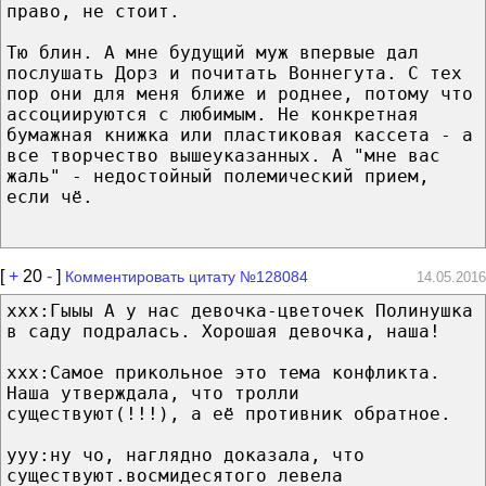
право, не стоит.
Тю блин. А мне будущий муж впервые дал
послушать Дорз и почитать Воннегута. С тех
пор они для меня ближе и роднее, потому что
ассоциируются с любимым. Не конкретная
бумажная книжка или пластиковая кассета - а
все творчество вышеуказанных. А "мне вас
жаль" - недостойный полемический прием,
если чё.
[
+
20
-
]
Комментировать цитату №128084
14.05.2016
ххх:Гыыы А у нас девочка-цветочек Полинушка
в саду подралась. Хорошая девочка, наша!
ххх:Самое прикольное это тема конфликта.
Наша утверждала, что тролли
существуют(!!!), а её противник обратное.
ууу:ну чо, наглядно доказала, что
существуют.восмидесятого левела