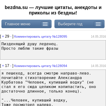
bezdna.su — лучшие цитаты, анекдоты и
приколы из бездны!
Главное меню
Выберите год
[
+
29
-
]
Комментировать цитату №128095
14.05.2016
Пизденящий душу леденец.
Просто люблю такие фразы
[
+
17
-
]
Комментировать цитату №128094
14.05.2016
я пешеход, всегда смотрю направо-лево.
почитайте стихотворение Александра
Курбатова "Человек, купивший водку" (не
стал я его сюда целиком копипастить, оно
достаточно длинное, только конец).
"...Человек, купивший водку,
Тоже посмотрел налево,