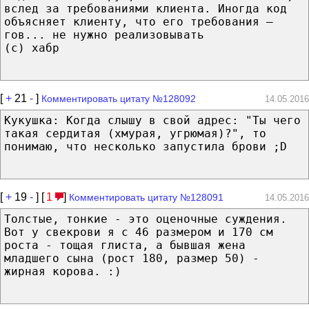
вслед за требованиями клиента. Иногда код
объясняет клиенту, что его требования —
гов... не нужно реализовывать
(с) хабр
[
+
21
-
]
Комментировать цитату №128092
14.05.2016
Кукушка: Когда слышу в свой адрес: "Ты чего
такая сердитая (хмурая, угрюмая)?", то
понимаю, что несколько запустила брови ;D
[
+
19
-
] [
1
]
Комментировать цитату №128091
14.05.2016
Толстые, тонкие - это оценочные суждения.
Вот у свекрови я с 46 размером и 170 см
роста - тощая глиста, а бывшая жена
младшего сына (рост 180, размер 50) -
жирная корова. :)