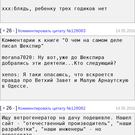
ххх:блядь, ребенку трех годиков нет
[
+
26
-
]
Комментировать цитату №128083
14.05.2016
Комментарии к книге "О чем на самом деле
писал Шекспир"
morana7020: Ну вот,уже до Шекспира
добрались эти деятели...Кто следующий?
xenos: Я таки опасаюсь, что вскроется
правда про Ветхий Завет и Малую Арнаутскую
в Одессе.
[
+
26
-
]
Комментировать цитату №128082
14.05.2016
Ищу ветрогенератор на дачу подешевле. Нашел
сайт - "отечественный производитель", "наши
разработки", "наши инженеры" - но
дороговато.