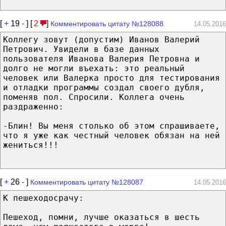
[
+
19
-
] [
2
]
Комментировать цитату №128088
14.05.2016
Коллегу зовут (допустим) Иванов Валерий
Петрович. Увидели в базе данных
пользователя Иванова Валерия Петровна и
долго не могли въехать: это реальный
человек или Валерка просто для тестирования
и отладки программы создал своего дубля,
поменяв пол. Спросили. Коллега очень
раздраженно:
-Блин! Вы меня столько об этом спрашиваете,
что я уже как честный человек обязан на ней
жениться!!!
[
+
26
-
]
Комментировать цитату №128087
14.05.2016
К пешеходосрачу:
Пешеход, помни, лучше оказаться в шесть