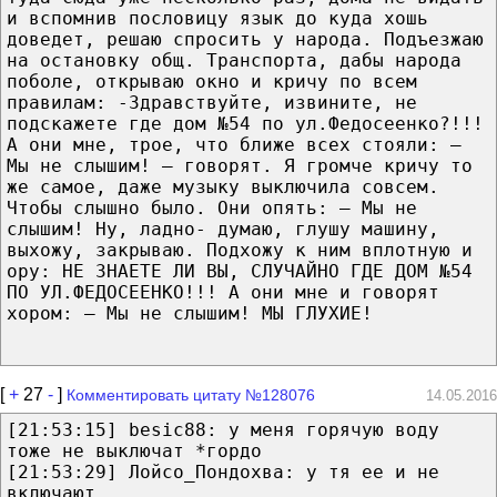
и вспомнив пословицу язык до куда хошь
доведет, решаю спросить у народа. Подъезжаю
на остановку общ. Транспорта, дабы народа
поболе, открываю окно и кричу по всем
правилам: -Здравствуйте, извините, не
подскажете где дом №54 по ул.Федосеенко?!!!
А они мне, трое, что ближе всех стояли: —
Мы не слышим! – говорят. Я громче кричу то
же самое, даже музыку выключила совсем.
Чтобы слышно было. Они опять: — Мы не
слышим! Ну, ладно- думаю, глушу машину,
выхожу, закрываю. Подхожу к ним вплотную и
ору: НЕ ЗНАЕТЕ ЛИ ВЫ, СЛУЧАЙНО ГДЕ ДОМ №54
ПО УЛ.ФЕДОСЕЕНКО!!! А они мне и говорят
хором: — Мы не слышим! МЫ ГЛУХИЕ!
[
+
27
-
]
Комментировать цитату №128076
14.05.2016
[21:53:15] besic88: у меня горячую воду
тоже не выключат *гордо
[21:53:29] Лойсо_Пондохва: у тя ее и не
включают