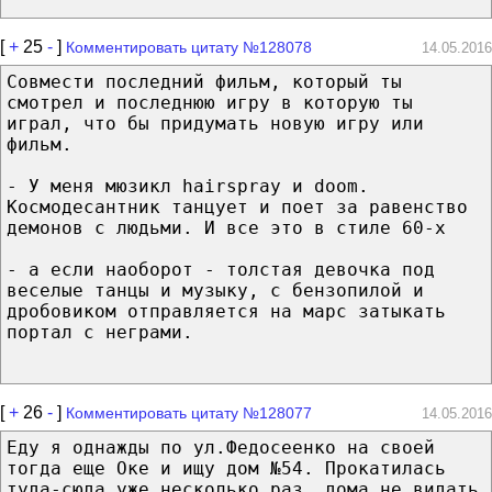
[
+
25
-
]
Комментировать цитату №128078
14.05.2016
Совмести последний фильм, который ты
смотрел и последнюю игру в которую ты
играл, что бы придумать новую игру или
фильм.
- У меня мюзикл hairspray и doom.
Космодесантник танцует и поет за равенство
демонов с людьми. И все это в стиле 60-х
- а если наоборот - толстая девочка под
веселые танцы и музыку, с бензопилой и
дробовиком отправляется на марс затыкать
портал с неграми.
[
+
26
-
]
Комментировать цитату №128077
14.05.2016
Еду я однажды по ул.Федосеенко на своей
тогда еще Оке и ищу дом №54. Прокатилась
туда-сюда уже несколько раз, дома не видать