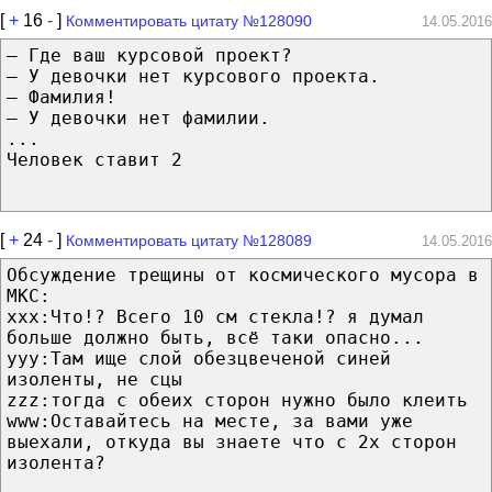
[
+
16
-
]
Комментировать цитату №128090
14.05.2016
— Где ваш курсовой проект?
— У девочки нет курсового проекта.
— Фамилия!
— У девочки нет фамилии.
...
Человек ставит 2
[
+
24
-
]
Комментировать цитату №128089
14.05.2016
Обсуждение трещины от космического мусора в
МКС:
ххх:Что!? Всего 10 см стекла!? я думал
больше должно быть, всё таки опасно...
ууу:Там ище слой обезцвеченой синей
изоленты, не сцы
zzz:тогда с обеих сторон нужно было клеить
www:Оставайтесь на месте, за вами уже
выехали, откуда вы знаете что с 2х сторон
изолента?