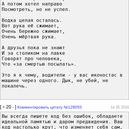
А потом хотел направо
Посмотреть, но не успел.
Водка целая осталась.
Вот рука её сжимает,
Очень бережно сжимает,
Очень мёртвая рука.
А друзья пока не знают
И за столиком на лавке
Говорят про человека,
Что «за смертью посылать».
Это я к чему, водители - у вас иконостас в
машине через одного. Дык, не убей, не
покалечь.
[
+
20
-
]
Комментировать цитату №128093
14.05.2016
Вы всегда пишете код без ошибок, обладаете
идеальной памятью и даром предвидения. Ваш
код настолько крут, что изменяет себя сам,