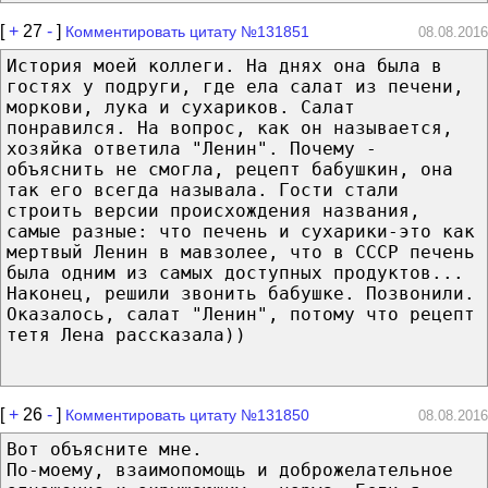
[
+
27
-
]
Комментировать цитату №131851
08.08.2016
История моей коллеги. На днях она была в
гостях у подруги, где ела салат из печени,
моркови, лука и сухариков. Салат
понравился. На вопрос, как он называется,
хозяйка ответила "Ленин". Почему -
объяснить не смогла, рецепт бабушкин, она
так его всегда называла. Гости стали
строить версии происхождения названия,
самые разные: что печень и сухарики-это как
мертвый Ленин в мавзолее, что в СССР печень
была одним из самых доступных продуктов...
Наконец, решили звонить бабушке. Позвонили.
Оказалось, салат "Ленин", потому что рецепт
тетя Лена рассказала))
[
+
26
-
]
Комментировать цитату №131850
08.08.2016
Вот объясните мне.
По-моему, взаимопомощь и доброжелательное