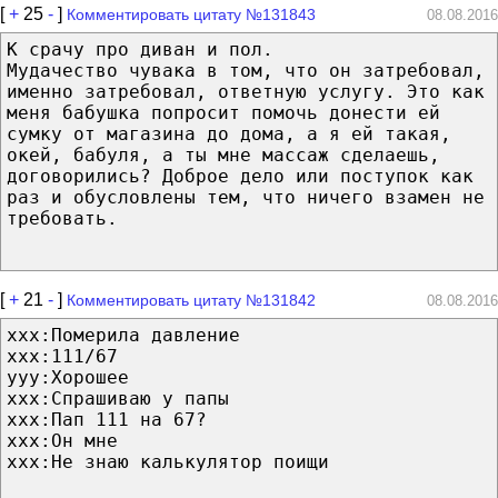
[
+
25
-
]
Комментировать цитату №131843
08.08.2016
К срачу про диван и пол.
Мудачество чувака в том, что он затребовал,
именно затребовал, ответную услугу. Это как
меня бабушка попросит помочь донести ей
сумку от магазина до дома, а я ей такая,
окей, бабуля, а ты мне массаж сделаешь,
договорились? Доброе дело или поступок как
раз и обусловлены тем, что ничего взамен не
требовать.
[
+
21
-
]
Комментировать цитату №131842
08.08.2016
xxx:Померила давление
xxx:111/67
yyy:Хорошее
xxx:Спрашиваю у папы
xxx:Пап 111 на 67?
xxx:Он мне
xxx:Не знаю калькулятор поищи