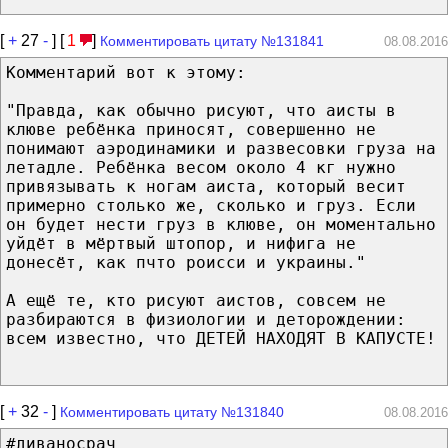
[
+
27
-
] [
1
]
Комментировать цитату №131841
08.08.2016
Комментарий вот к этому:
"Правда, как обычно рисуют, что аисты в
клюве ребёнка приносят, совершенно не
понимают аэродинамики и развесовки груза на
летадле. Ребёнка весом около 4 кг нужно
привязывать к ногам аиста, который весит
примерно столько же, сколько и груз. Если
он будет нести груз в клюве, он моментально
уйдёт в мёртвый штопор, и нифига не
донесёт, как пчто роисси и украины."
А ещё те, кто рисуют аистов, совсем не
разбираются в физиологии и деторождении:
всем известно, что ДЕТЕЙ НАХОДЯТ В КАПУСТЕ!
[
+
32
-
]
Комментировать цитату №131840
08.08.2016
#диваносрач