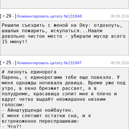
[
+
29
-
]
Комментировать цитату №131848
08.08.2016
Решили съездить с женой на Оку: отдохнуть,
шашлык пожарить, искупаться...Нашли
довольно чистое место - убирали мусор всего
15 минут!
[
+
25
-
]
Комментировать цитату №131847
08.08.2016
# лизнуть единорога
Парень, с единорогами тебе еще повезло. У
меня однажды ночевала девица. Время уже под
утро, в окно брезжит рассвет, я в
полудреме, красавица сопит мне в плечо и
вдруг четко выдаёт неожиданно низким
голосом:
- Айнштурценде нойбаутен.
С меня слетают остатки сна, и я
встревоженно переспрашиваю:
- Что?!