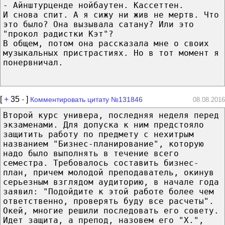
- Айнштурценде нойбаутен. Кассеттен.
И снова спит. А я сижу ни жив не мертв. Что
это было? Она вызывала сатану? Или это
"прокол радистки Кэт"?
В общем, потом она рассказала мне о своих
музыкальных пристрастиях. Но в тот момент я
понервничал.
[
+
35
-
]
Комментировать цитату №131846
08.08.2016
Второй курс универа, последняя неделя перед
экзаменами. Для допуска к ним предстояло
защитить работу по предмету с нехитрым
названием "Бизнес-планирование", которую
надо было выполнять в течение всего
семестра. Требовалось составить бизнес-
план, причем молодой преподаватель, окинув
серьезным взглядом аудиторию, в начале года
заявил: "Подойдите к этой работе более чем
ответственно, проверять буду все расчеты".
Окей, многие решили последовать его совету.
Идет защита, а препод, назовем его "Х.",