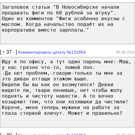
Заголовок статьи "В Новосибирске начали
продавать фиги по 60 рублей за штуку".
Один из комментов "Фиги особенно вкусны с
маслом. Когда начальство подаёт их на
корпоративе вместо зарплаты."
[
+
37
-
]
Комментировать цитату №131854
08.08.2016
Иду я по офису, а тут один парень мне:-Маш,
у нас грязно что-то, помой пол.
-Да нет проблем,-говорю-только ты мне за
это диван оттащи этажом выше.
Видели бы вы как он возмутился! Девки
видите ли, твари ленивые, нет чтобы жопу
поднять и чистоту навести. А то вечно
козыряют тем, что они хозяюшки да чистюли!
Короче, меня теперь мужики на работе за
глаза стервой кличут. Может и правильно?