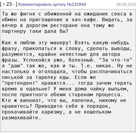
[
+
23
-
]
Комментировать цитату №131844
08.08.2016
Та же фигня с обиженной на ожидание секса в
обмен на приглашение в хач-кафе. Видать, за
вечер в дорогом ресторане она тому же
партнеру таки дала бы?
Как я люблю эту манеру! Взять какую-нибудь
фразу, прикопаться к слову, сделать выводы,
разумеется, крайне нелестные для автора
фразы. Успокойся уже, болезный. "За что-то"
я "даю" так же, как и ты. Т.е. никак. Ну не
настолько я оголодала, чтобы расплачиваться
писькой за тарелку еды. Если же
"претендент" нравится... тогда зачем терять
время в едальне? У меня дома чайку выпьем,
после приятного обеим сторонам процесса.
Кто ж виноват, что вы, лапочка, никому не
нравитесь? Приводите себя в порядок,
прокачивайте харизму, а не кошельком
размахивайте.