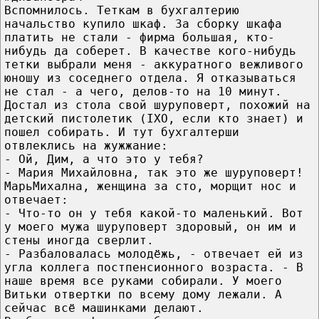
Вспомнилось. Теткам в бухгалтерию
начальство купило шкаф. За сборку шкафа
платить не стали - фирма большая, кто-
нибудь да соберет. В качестве кого-нибудь
тетки выбрали меня - аккуратного вежливого
юношу из соседнего отдела. Я отказываться
не стал - а чего, делов-то на 10 минут.
Достал из стола свой шуруповерт, похожий на
детский пистолетик (IXO, если кто знает) и
пошел собирать. И тут бухгалтерши
отвлеклись на жужжание:
- Ой, Дим, а что это у тебя?
- Мария Михайловна, так это же шуруповерт!
МарьМихална, женщина за сто, морщит нос и
отвечает:
- Что-то он у тебя какой-то маленький. Вот
у моего мужа шуруповерт здоровый, он им и
стены иногда сверлит.
- Разбаловалась молодёжь, - отвечает ей из
угла коллега постпенсионного возраста. - В
наше время все руками собирали. У моего
Витьки отвертки по всему дому лежали. А
сейчас всё машинками делают.