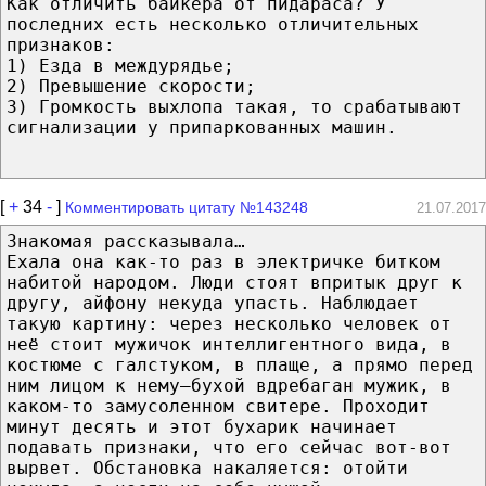
Как отличить байкера от пидараса? У
последних есть несколько отличительных
признаков:
1) Езда в междурядье;
2) Превышение скорости;
3) Громкость выхлопа такая, то срабатывают
сигнализации у припаркованных машин.
[
+
34
-
]
Комментировать цитату №143248
21.07.2017
Знакомая рассказывала…
Ехала она как-то раз в электричке битком
набитой народом. Люди стоят впритык друг к
другу, айфону некуда упасть. Наблюдает
такую картину: через несколько человек от
неё стоит мужичок интеллигентного вида, в
костюме с галстуком, в плаще, а прямо перед
ним лицом к нему—бухой вдребаган мужик, в
каком-то замусоленном свитере. Проходит
минут десять и этот бухарик начинает
подавать признаки, что его сейчас вот-вот
вырвет. Обстановка накаляется: отойти