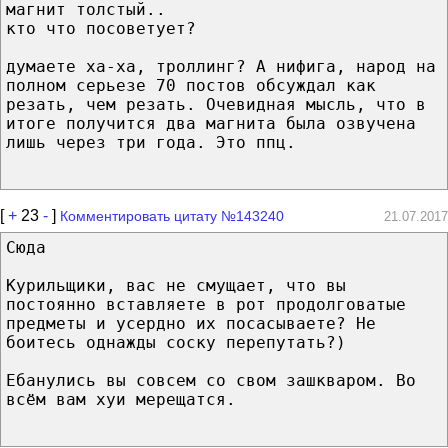
магнит толстый..
кто что посоветует?
думаете ха-ха, троллинг? А нифига, народ на
полном серьезе 70 постов обсуждал как
резать, чем резать. Очевидная мысль, что в
итоге получится два магнита была озвучена
лишь через три года. Это ппц.
[
+
23
-
]
Комментировать цитату №143240
21.07.2017
Сюда
Курильщики, вас не смущает, что вы
постоянно вставляете в рот продолговатые
предметы и усердно их посасываете? Не
боитесь однажды соску перепутать?)
Ебанулись вы совсем со свом зашкваром. Во
всём вам хуи мерещатся.