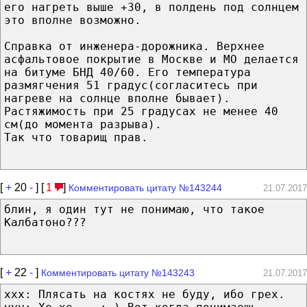
его нагреть выше +30, в полдень под солнцем
это вполне возможно.
Справка от инженера-дорожника. Верхнее
асфальтовое покрытие в Москве и МО делается
на битуме БНД 40/60. Его температура
размягчения 51 градус(согласитесь при
нагреве на солнце вполне бывает).
Растяжимость при 25 градусах не менее 40
см(до момента разрыва).
Так что товарищ прав.
[
+
20
-
] [
1
]
Комментировать цитату №143244
21.07.2017
блин, я один тут не понимаю, что такое
Калбатоно???
[
+
22
-
]
Комментировать цитату №143243
21.07.2017
xxx: Плясать на костях не буду, ибо грех.