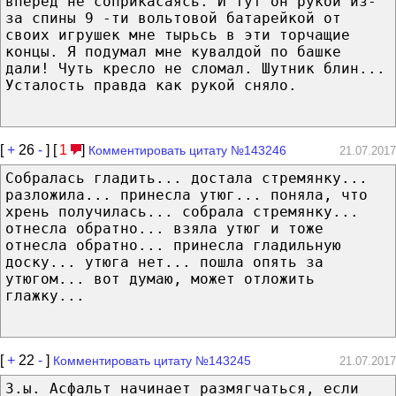
вперёд не соприкасаясь. И тут он рукой из-
за спины 9 -ти вольтовой батарейкой от
своих игрушек мне тырьсь в эти торчащие
концы. Я подумал мне кувалдой по башке
дали! Чуть кресло не сломал. Шутник блин...
Усталость правда как рукой сняло.
[
+
26
-
] [
1
]
Комментировать цитату №143246
21.07.2017
Собралась гладить... достала стремянку...
разложила... принесла утюг... поняла, что
хрень получилась... собрала стремянку...
отнесла обратно... взяла утюг и тоже
отнесла обратно... принесла гладильную
доску... утюга нет... пошла опять за
утюгом... вот думаю, может отложить
глажку...
[
+
22
-
]
Комментировать цитату №143245
21.07.2017
З.ы. Асфальт начинает размягчаться, если