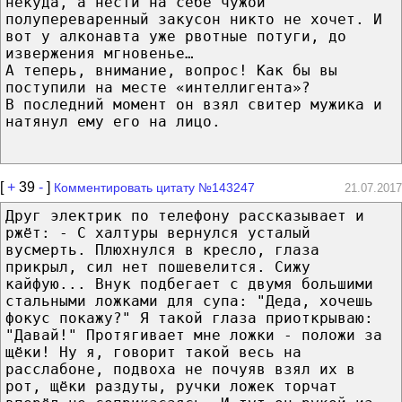
некуда, а нести на себе чужой
полупереваренный закусон никто не хочет. И
вот у алконавта уже рвотные потуги, до
извержения мгновенье…
А теперь, внимание, вопрос! Как бы вы
поступили на месте «интеллигента»?
В последний момент он взял свитер мужика и
натянул ему его на лицо.
[
+
39
-
]
Комментировать цитату №143247
21.07.2017
Друг электрик по телефону рассказывает и
ржёт: - С халтуры вернулся усталый
вусмерть. Плюхнулся в кресло, глаза
прикрыл, сил нет пошевелится. Сижу
кайфую... Внук подбегает с двумя большими
стальными ложками для супа: "Деда, хочешь
фокус покажу?" Я такой глаза приоткрываю:
"Давай!" Протягивает мне ложки - положи за
щёки! Ну я, говорит такой весь на
расслабоне, подвоха не почуяв взял их в
рот, щёки раздуты, ручки ложек торчат