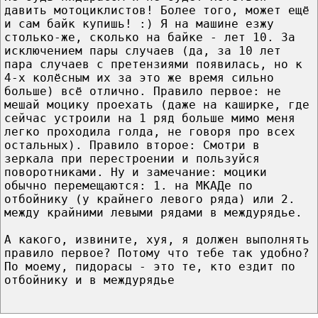
давить мотоциклистов! Более того, может ещё
и сам байк купишь! :) Я на машине езжу
столько-же, сколько на байке - лет 10. За
исключением пары случаев (да, за 10 лет
пара случаев с претензиями появилась, но к
4-х колёсным их за это же время сильно
больше) всё отлично. Правило первое: не
мешай моцику проехать (даже на каширке, где
сейчас устроили на 1 ряд больше мимо меня
легко проходила голда, не говоря про всех
остальных). Правило второе: Смотри в
зеркала при перестроении и пользуйся
поворотниками. Ну и замечание: моцики
обычно перемещаются: 1. на МКАДе по
отбойнику (у крайнего левого ряда) или 2.
между крайними левыми рядами в междурядье.
А какого, извините, хуя, я должен выполнять
правило первое? Потому что тебе так удобно?
По моему, пидорасы - это те, кто ездит по
отбойнику и в междурядье