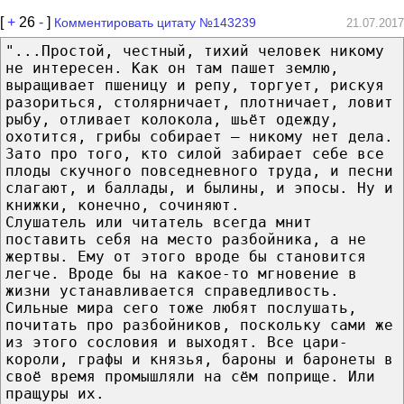
[
+
26
-
]
Комментировать цитату №143239
21.07.2017
"...Простой, честный, тихий человек никому
не интересен. Как он там пашет землю,
выращивает пшеницу и репу, торгует, рискуя
разориться, столярничает, плотничает, ловит
рыбу, отливает колокола, шьёт одежду,
охотится, грибы собирает — никому нет дела.
Зато про того, кто силой забирает себе все
плоды скучного повседневного труда, и песни
слагают, и баллады, и былины, и эпосы. Ну и
книжки, конечно, сочиняют.
Слушатель или читатель всегда мнит
поставить себя на место разбойника, а не
жертвы. Ему от этого вроде бы становится
легче. Вроде бы на какое-то мгновение в
жизни устанавливается справедливость.
Сильные мира сего тоже любят послушать,
почитать про разбойников, поскольку сами же
из этого сословия и выходят. Все цари-
короли, графы и князья, бароны и баронеты в
своё время промышляли на сём поприще. Или
пращуры их.