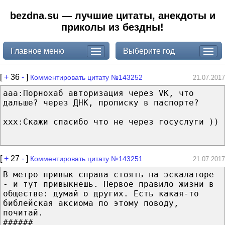
bezdna.su — лучшие цитаты, анекдоты и
приколы из бездны!
Главное меню
Выберите год
[
+
36
-
]
Комментировать цитату №143252
21.07.2017
aaa:Порнохаб авторизация через VK, что
дальше? через ДНК, прописку в паспорте?
ххх:Скажи спасибо что не через госуслуги ))
[
+
27
-
]
Комментировать цитату №143251
21.07.2017
В метро привык справа стоять на эскалаторе
- и тут привыкнешь. Первое правило жизни в
обществе: думай о других. Есть какая-то
библейская аксиома по этому поводу,
почитай.
######