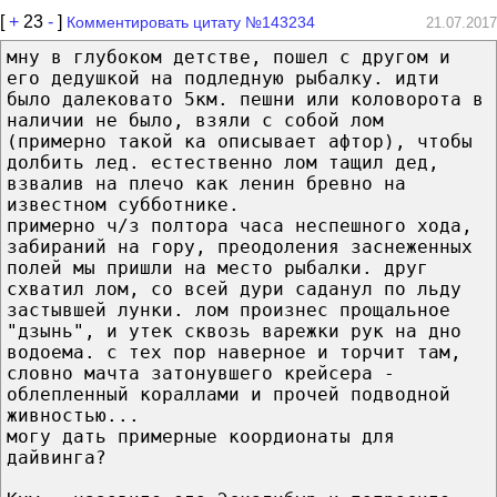
[
+
23
-
]
Комментировать цитату №143234
21.07.2017
мну в глубоком детстве, пошел с другом и
его дедушкой на подледную рыбалку. идти
было далековато 5км. пешни или коловорота в
наличии не было, взяли с собой лом
(примерно такой ка описывает афтор), чтобы
долбить лед. естественно лом тащил дед,
взвалив на плечо как ленин бревно на
известном субботнике.
примерно ч/з полтора часа неспешного хода,
забираний на гору, преодоления заснеженных
полей мы пришли на место рыбалки. друг
схватил лом, со всей дури саданул по льду
застывшей лунки. лом произнес прощальное
"дзынь", и утек сквозь варежки рук на дно
водоема. с тех пор наверное и торчит там,
словно мачта затонувшего крейсера -
облепленный кораллами и прочей подводной
живностью...
могу дать примерные коордионаты для
дайвинга?