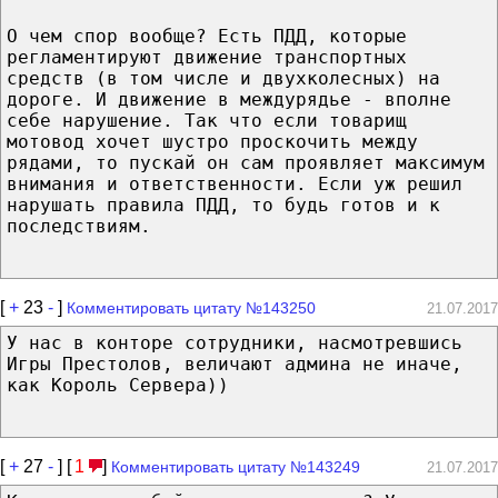
О чем спор вообще? Есть ПДД, которые
регламентируют движение транспортных
средств (в том числе и двухколесных) на
дороге. И движение в междурядье - вполне
себе нарушение. Так что если товарищ
мотовод хочет шустро проскочить между
рядами, то пускай он сам проявляет максимум
внимания и ответственности. Если уж решил
нарушать правила ПДД, то будь готов и к
последствиям.
[
+
23
-
]
Комментировать цитату №143250
21.07.2017
У нас в конторе сотрудники, насмотревшись
Игры Престолов, величают админа не иначе,
как Король Сервера))
[
+
27
-
] [
1
]
Комментировать цитату №143249
21.07.2017