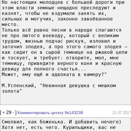
Но настоящих молодцев с большой дороги при
этом власти земные нещадно преследуют и
казнят, чтобы не вздумали занять их,
сильных и могучих, законно завоёванное
место.
Только всё равно песни в народе слагаются
не про лютого воеводу, который с великим
трудом, жизнью подчас рискуя, изловил и
заточил злодея, а про этого самого злодея —
как сидит он в сырой темнице на ржавой цепи
и тоскует, и требует: отворите, мол, мне
темницу, приведите верного коня и красную
девицу для полного счастья...
Может, ему ещё и адвоката в камеру?"
М.Успенский, "Невинная девушка с мешком
золота"
[
+
29
-
]
Комментировать цитату №143238
21.07.2017
Смолвил, как боженька. И добавить нечего)
Хотя нет, есть чего. Курильщики, вас не