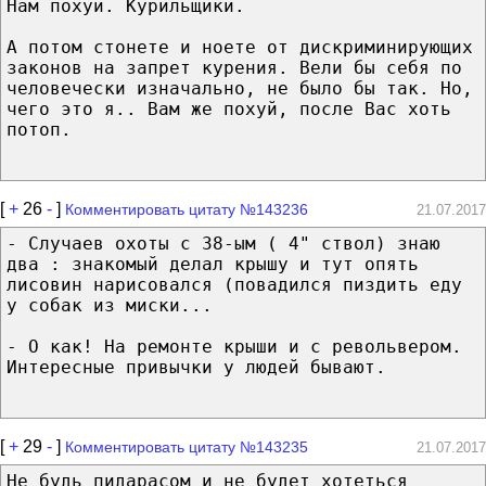
Нам похуй. Курильщики.
А потом стонете и ноете от дискриминирующих
законов на запрет курения. Вели бы себя по
человечески изначально, не было бы так. Но,
чего это я.. Вам же похуй, после Вас хоть
потоп.
[
+
26
-
]
Комментировать цитату №143236
21.07.2017
- Случаев охоты с 38-ым ( 4" ствол) знаю
два : знакомый делал крышу и тут опять
лисовин нарисовался (повадился пиздить еду
у собак из миски...
- О как! На ремонте крыши и с револьвером.
Интересные привычки у людей бывают.
[
+
29
-
]
Комментировать цитату №143235
21.07.2017
Не будь пидарасом и не будет хотеться