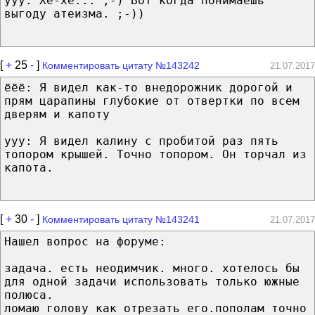
yyy: Хе-хе... ;-) Вот когда понимаешь
выгоду атеизма. ;-))
[
+
25
-
]
Комментировать цитату №143242
21.07.2017
ёёё: Я видел как-то внедорожник дорогой и
прям царапины глубокие от отвертки по всем
дверям и капоту
ууу: Я видел калину с пробитой раз пять
топором крышей. Точно топором. Он торчал из
капота.
[
+
30
-
]
Комментировать цитату №143241
21.07.2017
Нашел вопрос на форуме:
задача. есть неодимчик. много. хотелось бы
для одной задачи использовать только южные
полюса.
ломаю голову как отрезать его.пополам точно