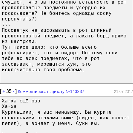
смущает, что вы постоянно вставляете в рот
продолговатые предметы и усердно их
посасываете? Не боитесь однажды соску
перепутать?)
÷÷÷
Посоветую не засовывать в рот длинный
продолговатый предмет, а лакать борщ прямо
из кастрюли.
Тут такое дело: кто больше всего
рефлексирует, тот и пидор. Поэтому если
тебе во всех предметах, что в рот
засовывают, мерещатся хуи, это
исключительно твоя проблема.
[
+
35
-
]
Комментировать цитату №143237
21.07.2017
Ха-ха ещё раз
Ха-ха
Курильщики, я вас ненавижу. Вы курите
несколькими этажами выше (видел, как падает
пепел), а воняет у меня. Суки вы.