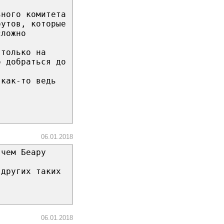
ьного комитета
рутов, которые
сложно
 только на
о добраться до
 как-то ведь
06.01.2018
 чем Беару
 других таких
06.01.2018