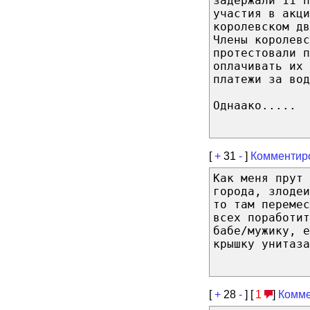
задержали 11 п
участия в акци
королевском дв
Члены королевс
протестовали п
оплачивать их 
платежи за вод
Однаако.....
[
+
31
-
]
Комментир
Как меня прут 
города, злоде
то там перемес
всех поработит
бабе/мужику, е
крышку унитаза
[
+
28
-
] [
1
]
Комме