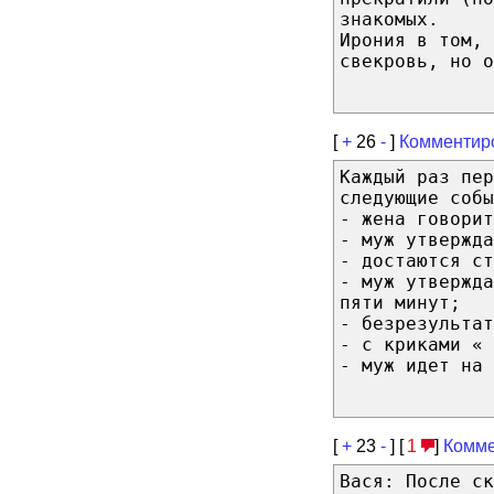
знакомых.
Ирония в том, 
свекровь, но о
[
+
26
-
]
Комментир
Каждый раз пер
следующие собы
- жена говорит
- муж утвержда
- достаются ст
- муж утвержда
пяти минут;
- безрезультат
- с криками « 
- муж идет на 
[
+
23
-
] [
1
]
Комме
Вася: После ск