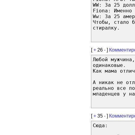
WW: За 25 долл
Fiona: Именно
Ww: За 25 амер
Чтобы, стало б
стиралку.
[
+
26
-
]
Комментир
Любой мужчина,
одинаковые.
Как мама отлич
А никак не от
реально все по
младенцев у на
[
+
35
-
]
Комментир
Сюда: