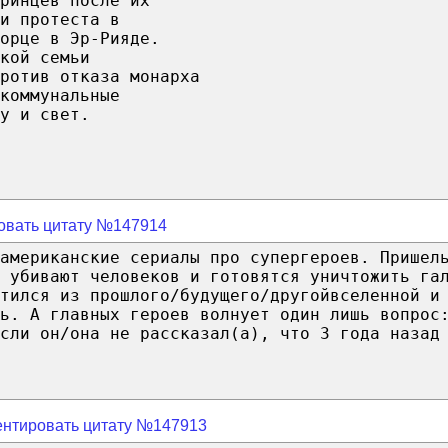
ринцев после их
и протеста в
орце в Эр-Рияде.
кой семьи
ротив отказа монарха
коммунальные
у и свет.
овать цитату №147914
американские сериалы про супергероев. Пришел
и убивают человеков и готовятся уничтожить га
тился из прошлого/будущего/другойвселенной и
ь. А главных героев волнует один лишь вопрос
сли он/она не рассказал(а), что 3 года назад
нтировать цитату №147913