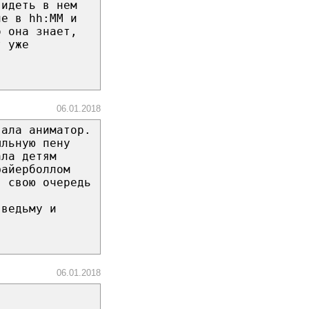
видеть в нем
ие в hh:MM и
о она знает,
т уже
06.01.2018
вала аниматор.
ыльную пену
ала детям
файерболлом
в свою очередь
 ведьму и
06.01.2018