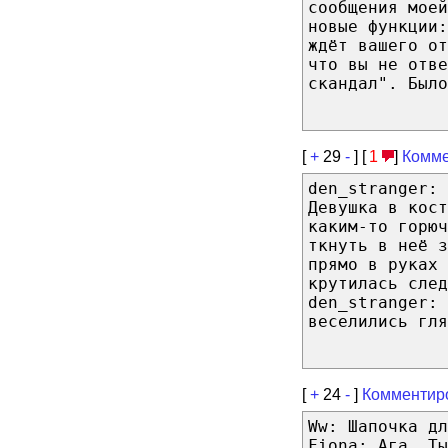
сообщения моей
новые функции:
ждёт вашего от
что вы не отве
скандал". Было
[
+
29
-
] [
1
]
Комме
den_stranger: 
Девушка в кост
каким-то горюч
ткнуть в неё з
прямо в руках 
крутилась след
den_stranger: 
веселились гля
[
+
24
-
]
Комментир
Ww: Шапочка дл
Fiona: Ага. Ты