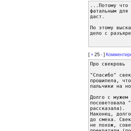
...Потому что
фатальным для 
даст.
По этому выска
дело с разъяре
[
+
25
-
]
Комментир
Про свекровь
"Спасибо" свек
прошипела, что
пальчики на но
Долго с мужем 
посоветовала "
рассказала).
Наконец, долг
до смеха. Свек
не похож, сове
прекратили (по