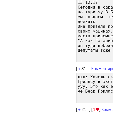
13.12.17
Сегодня в сара
по туризму В.Б
мы создаем, те
доехать".
Она привела пр
своих машинах.
места приземле
"А как Гагарин
он туда добрал
Депутаты тоже 
[
+
31
-
]
Комментир
xxx: Хочешь ск
Гриллсу в экст
yyy: Это как 
же Беар Гриллс
[
+
21
-
] [
1
]
Комме