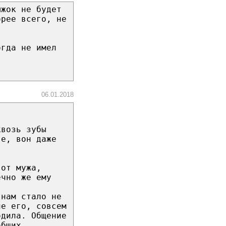
ыжок не будет
орее всего, не
огда не имел
06.01.2018
квозь зубы
ве, вон даже
 от мужа,
ечно же ему
 нам стало не
не его, совсем
одила. Общение
общих