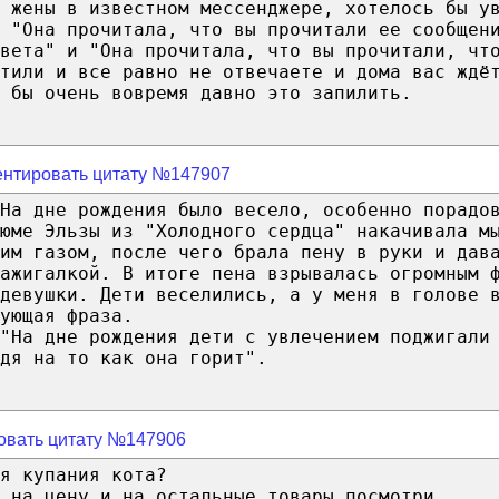
 жены в известном мессенджере, хотелось бы у
 "Она прочитала, что вы прочитали ее сообщен
вета" и "Она прочитала, что вы прочитали, чт
тили и все равно не отвечаете и дома вас ждё
 бы очень вовремя давно это запилить.
нтировать цитату №147907
На дне рождения было весело, особенно порадо
юме Эльзы из "Холодного сердца" накачивала м
им газом, после чего брала пену в руки и дав
ажигалкой. В итоге пена взрывалась огромным 
девушки. Дети веселились, а у меня в голове 
ующая фраза.
"На дне рождения дети с увлечением поджигали
дя на то как она горит".
овать цитату №147906
я купания кота?
 на цену и на остальные товары посмотри.