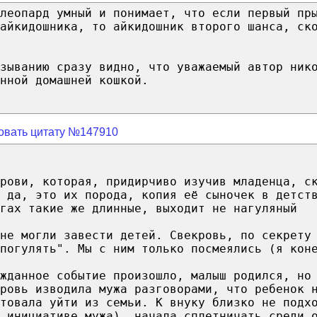
 леопард умный и понимает, что если первый пр
айкидошника, то айкидошник второго шанса, ск
зыванию сразу видно, что уважаемый автор ник
нной домашней кошкой.
овать цитату №147910
рови, которая, придирчиво изучив младенца, с
 да, это их порода, копия её сыночек в детст
гах такие же длинные, выходит не нагуляный
не могли завести детей. Свекровь, по секрету
погулять". Мы с ним только посмеялись (я кон
ожданное событие произошло, малыш родился, но
ровь изводила мужа разговорами, что ребенок 
товала уйти из семьи. К внуку близко не подх
 инициативе мужа), начала сплетничать среди 