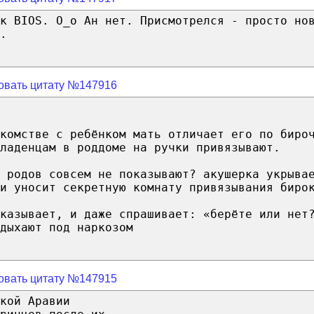
к BIOS. О_о Ан нет. Присмотрелся - просто но
.
овать цитату №147916
комстве c ребёнком мать отличает его по биро
ладенцам в роддоме на ручки привязывают.
 родов совсем не показывают? акушерка укрыва
и уносит секретную комнату привязывания биро
казывает, и даже спрашивает: «берёте или нет
дыхают под наркозом
овать цитату №147915
кой Аравии