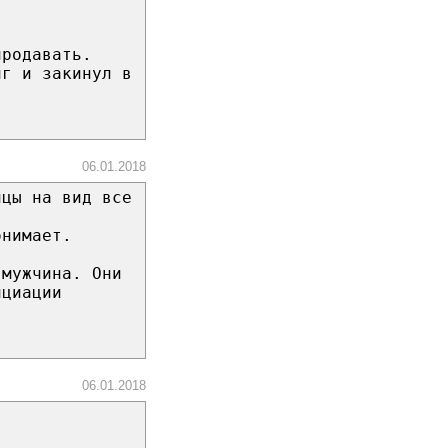
продавать.
нг и закинул в
06.01.2018
нцы на вид все
онимает.
 мужчина. Они
нциации
06.01.2018