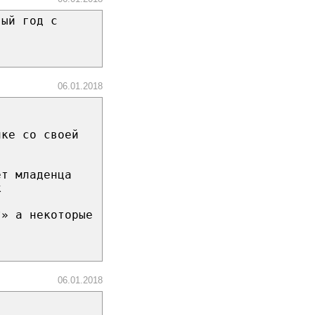
вый год с
06.01.2018
чке со своей
ет младенца
к
?» а некоторые
06.01.2018