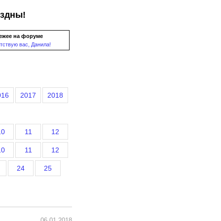
ездны!
ежее на форуме
тствую вас, Данила!
016
2017
2018
10
11
12
10
11
12
24
25
06.01.2018