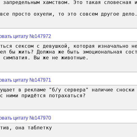
 запредельным хамством. Это такая словесная 
все просто охуели, то это совсем другое дело
овать цитату №147972
аться сексом с девушкой, которая изначально н
ел бы жить? Должна же быть эмоциональная сос
 симпатия. Вы же не животные.
овать цитату №147971
ущает в рекламе "б/у сервера" наличие сноски
с ними придётся потрахаться?
овать цитату №147970
тив, она таблетку