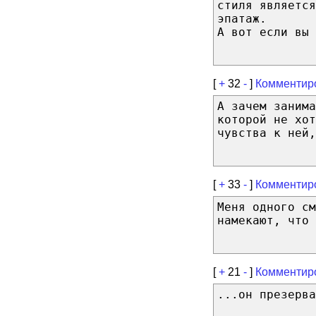
стиля является
эпатаж.
А вот если вы 
[
+
32
-
]
Комментир
А зачем заним
которой не хот
чувства к ней,
[
+
33
-
]
Комментир
Меня одного см
намекают, что 
[
+
21
-
]
Комментир
...он презерва