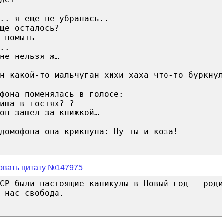
.. я еще не убралась..
ще осталось?
 помыть
..
не нельзя ж…
н какой-то мальчуган хихи хаха что-то буркну
фона поменялась в голосе:
иша в гостях? ?
он зашел за книжкой…
домофона она крикнула: Ну ты и коза!
овать цитату №147975
СР были настоящие каникулы в Новый год – род
 нас свобода.