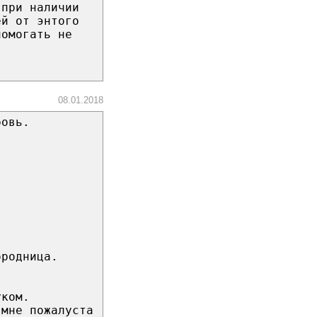
 при наличии
ей от энтого
помогать не
08.01.2018
ровь.
ородница.
уком.
 мне пожалуста