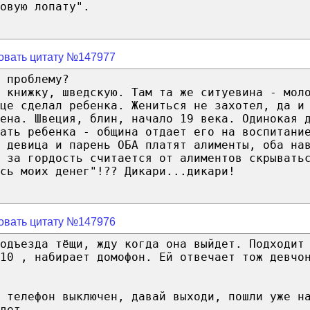
овую лопату".
овать цитату №147977
 проблему?
 книжку, шведскую. Там та же ситуевина - мол
це сделал ребенка. Жениться не захотел, да и
ена. Швеция, блин, начало 19 века. Одинокая 
вать ребенка - община отдает его на воспитани
 девица и парень ОБА платят алименты, оба на
 за гордость считается от алиментов скрывать
сь моих денег"!?? Дикари...дикари!
овать цитату №147976
одъезда тёщи, жду когда она выйдет. Подходит
10 , набирает домофон. Ей отвечает тож девчо
я телефон выключен, давай выходи, пошли уже н
дет