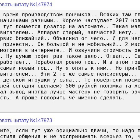
овать цитату №147974
 время производством пончиков.. Всяких там г
начинками разными.. Короче наступает 2017 но
 тут ломается дозатор на автомате.. Такая ма
вигателем.. Аппарат старый, запчастей нету..
рвис ближайший.. Объяснил от чего.. И для че
 принести.. Он большой и не мобильный.. 2 ма
мотрели в интернете.. И озвучили стоимость р
. Ну думаю пофиг раз такое дело.. Отдал... С
работает.. Поработал ровно год.. И в этом го
самый новый год.. Ну я опять к ним.. Но прин
двигателем... Эти 2 те же самые пенсионеры...
 детской игрушки у сына... Те повертели посм
блей сегодня сделаем) 500 рублей поломка та ж
лал вывод иногда лучше мастеру не говорить за
сть. А проще говорить че именно сделать.
овать цитату №147973
ите, если тут уже официально двачи, то надо 
 стиля общения и не воспринимать всерьёз то, 