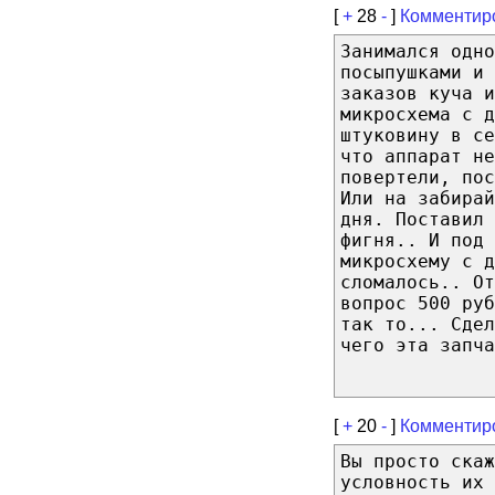
[
+
28
-
]
Комментир
Занимался одно
посыпушками и 
заказов куча и
микросхема с д
штуковину в се
что аппарат не
повертели, пос
Или на забирай
дня. Поставил 
фигня.. И под 
микросхему с 
сломалось.. От
вопрос 500 ру
так то... Сде
чего эта запча
[
+
20
-
]
Комментир
Вы просто скаж
условность их