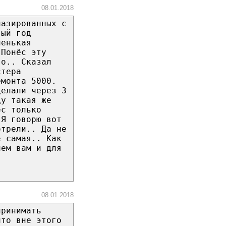
08.01.2018
лазированных с
вый год
ленькая
 Понёс эту
го.. Сказал
стера
емонта 5000.
делали через 3
ду такая же
ёс только
 Я говорю вот
отрели.. Да не
е самая.. Как
чем вам и для
08.01.2018
принимать
что вне этого