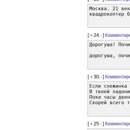
Москва. 21 век
квадрокоптер б
[
+
24
-
]
Комментир
Дорогуша! Почи
дорогуша, почи
[
+
30
-
]
Комментир
Если снежинка 
В твоей ладони
Пока часы двен
Скорей всего т
[
+
25
-
]
Комментир