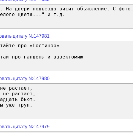
. На двери подъезда висит объявление. С фото
елого цвета..." и т.д.
овать цитату №147981
тайте про «Постинор»
тай про гандоны и вазектомию
овать цитату №147980
не растает,
 не растает,
адцать бьют.
ы уже труп.
овать цитату №147979