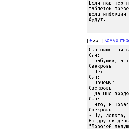
Если партнер н
таблеток презе
дела инфекции 
будут.
[
+
26
-
]
Комментир
Сын пишет пись
Сын:
- Бабушка, а т
Свекровь:
- Нет.
Сын:
- Почему?
Свекровь:
- Да мне вроде
Сын:
- Что, и новая
Свекровь:
- Ну, лопата, 
На другой день
"Дорогой дедуш