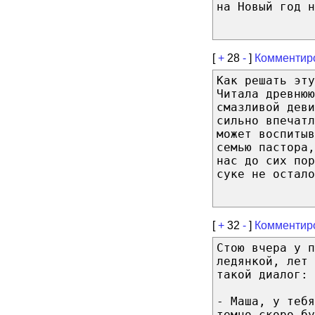
на Новый год н
[
+
28
-
]
Комментир
Как решать эту
Читала древнюю
смазливой деви
сильно впечатл
может воспиты
семью пастора,
нас до сих пор
суке не остало
[
+
32
-
]
Комментир
Стою вчера у п
ледянкой, лет 
такой диалог:
- Маша, у теб
темно скоро бу