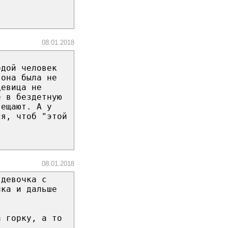
08.01.2018
одой человек
 она была не
девица не
е в бездетную
вещают. А у
ся, чтоб "этой
08.01.2018
 девочка с
нка и дальше
а горку, а то