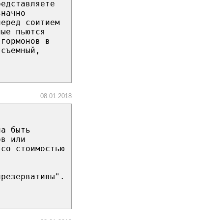
редставляете
значно
перед соитием
ные пьются
 гормонов в
 съемный,
08.01.2018
на быть
ов или
 со стоимостью
презервативы".