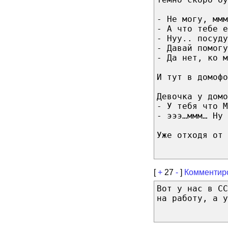
- Не могу, ммм
- А что тебе е
- Нуу.. посуду
- Давай помогу
- Да нет, ко м
И тут в домофо
Девочка у домо
- У тебя что М
- эээ…ммм… Ну 
Уже отходя от 
[
+
27
-
]
Комментир
Вот у нас в СС
на работу, а у