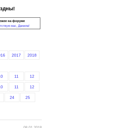
ездны!
ежее на форуме
тствую вас, Данила!
016
2017
2018
10
11
12
10
11
12
24
25
08.01.2018