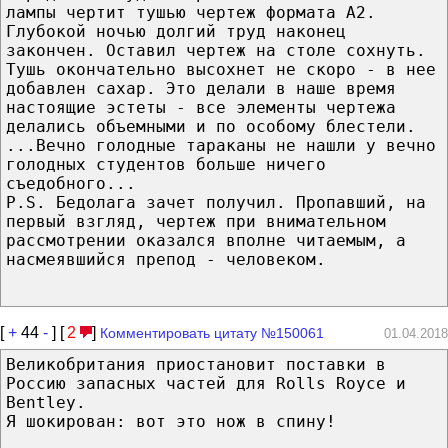
лампы чертит тушью чертеж формата А2.
Глубокой ночью долгий труд наконец
закончен. Оставил чертеж на столе сохнуть.
Тушь окончательно высохнет не скоро - в нее
добавлен сахар. Это делали в наше время
настоящие эстеты - все элементы чертежа
делались объемными и по особому блестели.
...Вечно голодные тараканы не нашли у вечно
голодных студентов больше ничего
съедобного...
P.S. Бедолага зачет получил. Пропавший, на
первый взгляд, чертеж при внимательном
рассмотрении оказался вполне читаемым, а
насмеявшийся препод - человеком.
[
+
44
-
] [
2
]
Комментировать цитату №150061
01.04.2018
Великобритания приостановит поставки в
Россию запасных частей для Rolls Royce и
Bentley.
Я шокирован: вот это нож в спину!