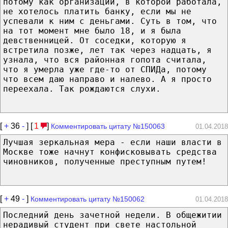
потому как организации, в которой работала,
не хотелось платить банку, если мы не
успевали к ним с деньгами. Суть в том, что
на тот момент мне было 18, и я была
девственницей. От соседки, которую я
встретила позже, лет так через надцать, я
узнала, что вся районная гопота считала,
что я умерла уже где-то от СПИДа, потому
что всем даю направо и налево. А я просто
переехала. Так рождаются слухи.
[
+
36
-
] [
1
]
Комментировать цитату №150063
01.04.2018
Лучшая зеркальная мера - если наши власти в
Москве тоже начнут конфисковывать средства
чиновников, полученные преступным путем!
[
+
49
-
]
Комментировать цитату №150062
01.04.2018
Последний день зачетной недели. В общежитии
нерадивый студент при свете настольной