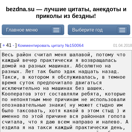
bezdna.su — лучшие цитаты, анекдоты и
приколы из бездны!
Главное меню
Выберите год
[
+
41
-
]
Комментировать цитату №150064
01.04.2018
Весь район считал меня шалавой, потому что
каждый вечер практически я возвращалась
домой на разных машинах. Абсолютно на
разных. Лет так было эдак надцать назад.
Такси, в котором я обслуживалась, в темное
время суток предпочитало двигаться
исключительно на машинах без шашек.
Кооператов этот составляли ребята, которые
по непонятным мне причинам не использовали
опознавательные знаки( ну может стыдно им
было таксовать, хотя какой в этом стыд ) и
именно по этой причине вся районная гопота
считала, что я даю всем направо и налево. А
ездила я на такси каждый практически день,